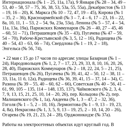
Интернационала (№ 1 – 25, 11а, 17а), 9 Января (№ 28 – 34, 49 –
53, 40 – 58, 57 – 75, 36, 38, 53, 53а, 55, 55а), Декабристов (№ 13
– 19, 16 – 20), К. Маркса (№ 10 – 72, 47, 19 – 45), Кирова (№ 1
– 35, 2 – 36), Красноармейской (№ 3 – 7, 4 – 6, 17 – 23, 16 – 22,
8а, 10, 11, 1 – 53, 2 – 54, 9а, 23а, 53а), Ленина (№ 5 – 57, 4 – 54,
11а, 13а, 19а), Парижских Коммунаров (№ 26 – 40, 27 – 45, 46
– 60, 51 – 71), Петрашевцев (№ 35 – 43), Пугачева (№ 47 – 59,
54 – 70), Рабоче-Крестьянской (№ 3, 5, 12 – 16), Радищева (№
40 – 54, 43 – 63, 66 – 74), Свердлова (№ 1 – 19, 2 – 18),
Энгельса (№ 56, 74),
• 22 мая с 15 до 17 часов по адресам: улицы Базарная (№ 1 –
24), Народовольцев (№ 1, 2, 7 – 17, 23, 29, 33, 8, 10, 16, 20, 26,
28, 40), Парижских Коммунаров (№ 2 – 18, 22, 24, 5 – 21, 25),
Петрашевцев (№ 26), Пугачева (№ 39, 41, 42 – 50, 12 – 38, 11 –
33, 11а, 11 б, 12а), Радищева (№ 36, 39, 41, 15 – 37, 14 – 34), С.
Разина (№ 39 – 55, 40 – 60, 62 – 66), Советская (№ 40 – 56, 41 –
61, 99, 105 – 135, 114 – 148, 135, 137), Чайковского (№ 2, 3, 4,
7, 9, 13, 15, 21, 25, 10, 14 – 20, 26), пер. Кольцова (№ 2), пер.
Малишевского (№ 1, 1а), Авдеева (№ 1, 3 – 47, 2 – 32, 36),
Гоголя (№ 1 – 5, 2 – 10, 16), Лермонтова (№ 1 – 9, 13 – 19, 23,
4, 8а), Некрасова (№ 1, 3, 5, 9, 13 – 19, 25, 2 – 10, 14, 20 – 26),
Огарева (№ 19, 21, 23, 24 – 28), Орджоникидзе (№ 37а).
Работы на электросетевых объектах идут круглый год. В