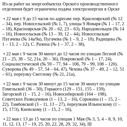
Из-за работ на энергообъектах Орского производственного
отделения будет ограничена подача электроэнергии в Орске
• 22 мая с 9 до 15 часов по адресам: пер. Красноярский (№ 12
– 34), пер. Новосельский (№ 1, 7), улицы 9 Января (№ 1 – 17, 2
– 18), Красноярская (№ 20 – 62, 23 – 63), Народовольцев (№ 14
– 16), Новосельская (№ 13 – 39, 12 – 44), Новосельская/
Пугачева (№ 14а/9а), Пугачева (№ 1 – 9, 2 – 10), Радищева (№
1 – 13, 2 – 12), С. Разина (№ 1 – 37, 2 – 38),
• 22 мая с 9 часов 30 минут до 12 часов по улицам Лесной (№
21 – 25, 38 – 52, 21а, 20 – 36), Покровской (№ 1 – 17, 24),
Социалистической (№ 59 – 77, 94 – 106, 79 – 99, 108 – 120),
Суворова (№ 49 – 57, 54 – 64, 47), Чехова (№ 37 – 49, 2 – 12, 51
– 61), переулку Светлому (№ 21, 21а),
• 22 мая с 9 часов 30 минут до 15 часов 30 минут по улицам
Гомельской (36 – 50), Горького (129 – 151, 155 – 159),
Загорской (1 – 15, 2 – 16), Новосибирской (164 – 198),
Советских Разведчиков (1 – 13, 2 – 16), Сорокина (1 – 15, 2 –
22), Тамбовской (3 – 11, 13 – 27), переулкам Ильинскому (1 –
15, 17/3), Киевскому (1 – 15, 2 – 16),
• 22 мая с 13 до 15 часов по улицам 1 Мая (№ 3, 5, 4 – 8, 9, 10,
11, 12, 13, 17 – 19, 25, 20, 22, 28, 29, 32, 34), III