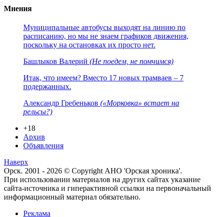
Мнения
Муниципальные автобусы выходят на линию по
расписанию, но мы не знаем графиков движения,
поскольку на остановках их просто нет.
Башлыков Валерий
(Не поедем, не помчимся)
Итак, что имеем? Вместо 17 новых трамваев – 7
подержанных.
Александр Гребеньков
(«Морковка» встает на
рельсы?)
+18
Архив
Объявления
Наверх
Орск. 2001 - 2026 © Copyright АНО 'Орская хроника'.
При использовании материалов на других сайтах указание
сайта-источника и гиперактивной ссылки на первоначальный
информационный материал обязательно.
Реклама