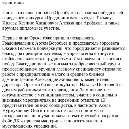
экономики.
После этих слов гостья из Оренбурга наградила победителей
городского конкурса «Предприниматель года» Татьяну
Ивлеву, Ксению Хасанову и Александра Арефьева, а также
вручила дипломы за участие.
Первые лица Орска тоже пришли поздравлять.
Градоначальник Артем Воробьев и председатель горсовета
Оксана Гельмель подчеркнули, что город живет и развивается
благодаря предпринимателям, которые всегда в тонусе и
стойко справляются с трудностями. Им пожелали развития и
побед. Благодарственные письма за добросовестный труд и
профессионализм вручили главному специалисту отдела по
работе с предприятиями малого и среднего бизнеса
администрации Александре Жильцовой, заместителю
директора Орского бизнес-инкубатора Наталье Цветковой и
другим работникам этого учреждения. За многолетнее
сотрудничество с муниципалитетом, участие в социально
значимых мероприятиях на церемонии отметили 15
представителей бизнес-сообщества, в частности Асель
Нурмуханову. Она в тот день не только принимала
поздравления, но и участвовала в тематической программе в
фойе ДК – провела мастер-класс по изготовлению
мусульманских украшений.