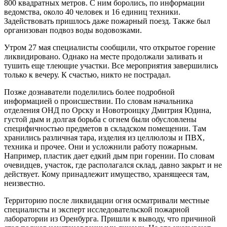
800 квадратных метров. С ним боролись, по информации
ведомства, около 40 человек и 16 единиц техники.
Задействовать пришлось даже пожарный поезд. Также был
организован подвоз воды водовозками.
Утром 27 мая специалисты сообщили, что открытое горение
ликвидировано. Однако на месте продолжали заливать и
тушить еще тлеющие участки. Все мероприятия завершились
только к вечеру. К счастью, никто не пострадал.
Позже дознаватели поделились более подробной
информацией о происшествии. По словам начальника
отделения ОНД по Орску и Новотроицку Дмитрия Юдина,
густой дым и долгая борьба с огнем были обусловлены
специфичностью предметов в складском помещении. Там
хранились различная тара, изделия из целлюлозы и ПВХ,
техника и прочее. Они и усложнили работу пожарным.
Например, пластик дает едкий дым при горении. По словам
очевидцев, участок, где располагался склад, давно закрыт и не
действует. Кому принадлежит имущество, хранящееся там,
неизвестно.
Территорию после ликвидации огня осматривали местные
специалисты и эксперт исследовательской пожарной
лаборатории из Оренбурга. Пришли к выводу, что причиной