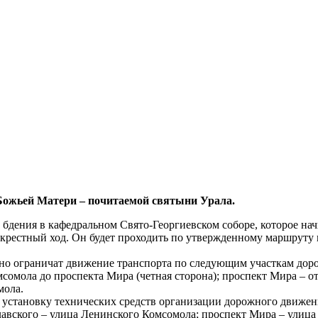
 Божьей Матери – почитаемой святыни Урала.
бдения в кафедральном Свято-Георгиевском соборе, которое начн
ся крестный ход. Он будет проходить по утвержденному маршруту
нно ограничат движение транспорта по следующим участкам дор
мсомола до проспекта Мира (четная сторона); проспект Мира – о
мола.
становку технических средств организации дорожного движени
авского – улица Ленинского Комсомола; проспект Мира – улица 