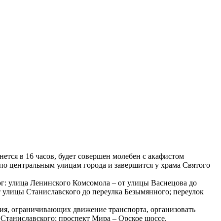
ется в 16 часов, будет совершен молебен с акафистом
 по центральным улицам города и завершится у храма Святого
ог: улица Ленинского Комсомола – от улицы Васнецова до
т улицы Станиславского до переулка Безымянного; переулок
я, ограничивающих движение транспорта, организовать
Станиславского; проспект Мира – Орское шоссе.