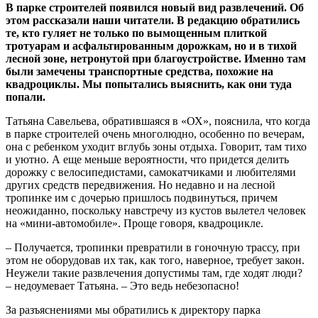
В парке строителей появился новый вид развлечений. Об
этом рассказали наши читатели. В редакцию обратились
те, кто гуляет не только по вымощенным плиткой
тротуарам и асфальтированным дорожкам, но и в тихой
лесной зоне, нетронутой при благоустройстве. Именно там
были замечены транспортные средства, похожие на
квадроциклы. Мы попытались выяснить, как они туда
попали.
Татьяна Савельева, обратившаяся в «ОХ», пояснила, что когда
в парке строителей очень многолюдно, особенно по вечерам,
она с ребенком уходит вглубь зоны отдыха. Говорит, там тихо
и уютно. А еще меньше вероятности, что придется делить
дорожку с велосипедистами, самокатчиками и любителями
других средств передвижения. Но недавно и на лесной
тропинке им с дочерью пришлось подвинуться, причем
неожиданно, поскольку навстречу из кустов вылетел человек
на «мини-автомобиле». Проще говоря, квадроцикле.
– Получается, тропинки превратили в гоночную трассу, при
этом не оборудовав их так, как того, наверное, требует закон.
Неужели такие развлечения допустимы там, где ходят люди?
– недоумевает Татьяна. – Это ведь небезопасно!
За разъяснениями мы обратились к директору парка