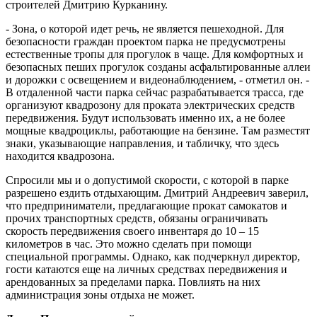
строителей Дмитрию Курканину.
- Зона, о которой идет речь, не является пешеходной. Для
безопасности граждан проектом парка не предусмотрены
естественные тропы для прогулок в чаще. Для комфортных и
безопасных пеших прогулок созданы асфальтированные аллеи
и дорожки с освещением и видеонаблюдением, - отметил он. -
В отдаленной части парка сейчас разрабатывается трасса, где
организуют квадрозону для проката электрических средств
передвижения. Будут использовать именно их, а не более
мощные квадроциклы, работающие на бензине. Там разместят
знаки, указывающие направления, и табличку, что здесь
находится квадрозона.
Спросили мы и о допустимой скорости, с которой в парке
разрешено ездить отдыхающим. Дмитрий Андреевич заверил,
что предприниматели, предлагающие прокат самокатов и
прочих транспортных средств, обязаны ограничивать
скорость передвижения своего инвентаря до 10 – 15
километров в час. Это можно сделать при помощи
специальной программы. Однако, как подчеркнул директор,
гости катаются еще на личных средствах передвижения и
арендованных за пределами парка. Повлиять на них
администрация зоны отдыха не может.