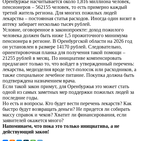
Оренбуржье насчитывается около 1,816 миллиона человек,
пенсионеров – 562155 человек, то есть примерно каждый
третий житель региона. Для многих пожилых людей
лекарства – постоянная статья расходов. Иногда один визит в
аптеку забирает несколько тысяч рублей.
Условие, оговоренное в законопроекте: доход пожилого
человека должен быть ниже 1,5 прожиточного минимума
пенсионера в регионе. В Оренбургской области на 2026 год
он установлен в размере 14170 рублей. Следовательно,
ориентировочная планка для получения такой помощи –
21255 рублей в месяц. По инициативе компенсировать
предлагают только то, что войдет в утвержденный перечень:
лекарства, медизделия вроде тест-полосок или расходников, а
также специальное лечебное питание. Покупка должна быть
подтверждена назначением врача.
Если такой закон примут, для Оренбуржья это может стать
одной из самых заметных мер поддержки пожилых людей за
последние годы.
Но есть и вопросы. Кто будет вести перечень лекарств? Как
быстро будут возвращать деньги? Не придется ли собирать
массу справок и чеков? Хватит ли финансирования, если
заявителей окажется много?
Напоминаем, что пока это только инициатива, а не
действующий закон!