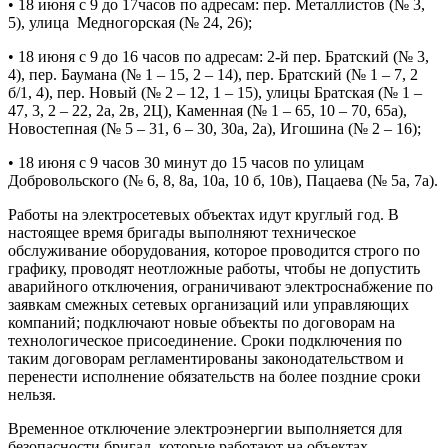
• 18 июня с 9 до 17часов по адресам: пер. Металлистов (№ 3,
5), улица Медногорская (№ 24, 26);
• 18 июня с 9 до 16 часов по адресам: 2-й пер. Братский (№ 3,
4), пер. Баумана (№ 1 – 15, 2 – 14), пер. Братский (№ 1 – 7, 2
б/1, 4), пер. Новый (№ 2 – 12, 1 – 15), улицы Братская (№ 1 –
47, 3, 2 – 22, 2а, 2в, 2Ц), Каменная (№ 1 – 65, 10 – 70, 65а),
Новостепная (№ 5 – 31, 6 – 30, 30а, 2а), Игошина (№ 2 – 16);
• 18 июня с 9 часов 30 минут до 15 часов по улицам
Добровольского (№ 6, 8, 8а, 10а, 10 б, 10в), Пацаева (№ 5а, 7а).
Работы на электросетевых объектах идут круглый год. В
настоящее время бригады выполняют техническое
обслуживание оборудования, которое проводится строго по
графику, проводят неотложные работы, чтобы не допустить
аварийного отключения, ограничивают электроснабжение по
заявкам смежных сетевых организаций или управляющих
компаний; подключают новые объекты по договорам на
технологическое присоединение. Сроки подключения по
таким договорам регламентированы законодательством и
перенести исполнение обязательств на более поздние сроки
нельзя.
Временное отключение электроэнергии выполняется для
безопасности бригад, которые работают на объектах.