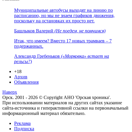
Муниципальные автобусы выходят на линию по
расписанию, но мы не знаем графиков движения,
поскольку на остановках их просто нет.
Башлыков Валерий
(Не поедем, не помчимся)
Итак, что имеем? Вместо 17 новых трамваев – 7
подержанных.
Александр Гребеньков
(«Морковка» встает на
рельсы?)
+18
Архив
Объявления
Наверх
Орск. 2001 - 2026 © Copyright АНО 'Орская хроника'.
При использовании материалов на других сайтах указание
сайта-источника и гиперактивной ссылки на первоначальный
информационный материал обязательно.
Реклама
Подписка