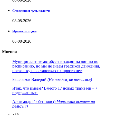
08-08-2026
С топливом чуть полегче
08-08-2026
Иринею – орден
08-08-2026
Мнения
Муниципальные автобусы выходят на линию по
расписанию, но мы не знаем графиков движения,
поскольку на остановках их просто нет.
Башлыков Валерий
(Не поедем, не помчимся)
Итак, что имеем? Вместо 17 новых трамваев – 7
подержанных.
Александр Гребеньков
(«Морковка» встает на
рельсы?)
+18