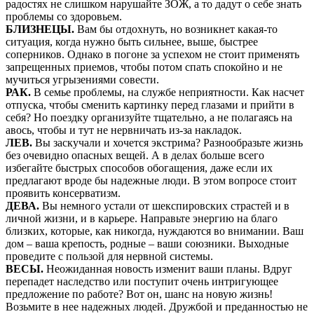
радостях не слишком нарушайте ЗОЖ, а то дадут о себе знать
проблемы со здоровьем.
БЛИЗНЕЦЫ.
Вам бы отдохнуть, но возникнет какая-то
ситуация, когда нужно быть сильнее, выше, быстрее
соперников. Однако в погоне за успехом не стоит применять
запрещенных приемов, чтобы потом спать спокойно и не
мучиться угрызениями совести.
РАК.
В семье проблемы, на службе неприятности. Как насчет
отпуска, чтобы сменить картинку перед глазами и прийти в
себя? Но поездку организуйте тщательно, а не полагаясь на
авось, чтобы и тут не нервничать из-за накладок.
ЛЕВ.
Вы заскучали и хочется экстрима? Разнообразьте жизнь
без очевидно опасных вещей. А в делах больше всего
избегайте быстрых способов обогащения, даже если их
предлагают вроде бы надежные люди. В этом вопросе стоит
проявить консерватизм.
ДЕВА.
Вы немного устали от шекспировских страстей и в
личной жизни, и в карьере. Направьте энергию на благо
близких, которые, как никогда, нуждаются во внимании. Ваш
дом – ваша крепость, родные – ваши союзники. Выходные
проведите с пользой для нервной системы.
ВЕСЫ.
Неожиданная новость изменит ваши планы. Вдруг
перепадет наследство или поступит очень интригующее
предложение по работе? Вот он, шанс на новую жизнь!
Возьмите в нее надежных людей. Дружбой и преданностью не