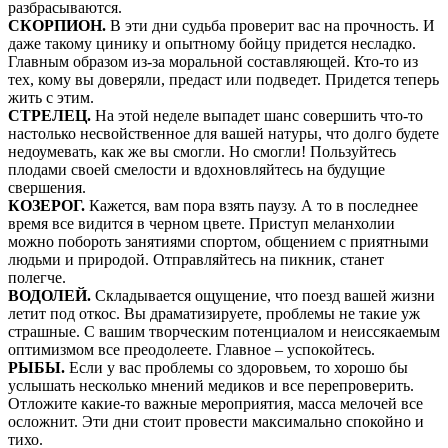
разбрасываются.
СКОРПИОН.
В эти дни судьба проверит вас на прочность. И
даже такому цинику и опытному бойцу придется несладко.
Главным образом из-за моральной составляющей. Кто-то из
тех, кому вы доверяли, предаст или подведет. Придется теперь
жить с этим.
СТРЕЛЕЦ.
На этой неделе выпадет шанс совершить что-то
настолько несвойственное для вашей натуры, что долго будете
недоумевать, как же вы смогли. Но смогли! Пользуйтесь
плодами своей смелости и вдохновляйтесь на будущие
свершения.
КОЗЕРОГ.
Кажется, вам пора взять паузу. А то в последнее
время все видится в черном цвете. Приступ меланхолии
можно побороть занятиями спортом, общением с приятными
людьми и природой. Отправляйтесь на пикник, станет
полегче.
ВОДОЛЕЙ.
Складывается ощущение, что поезд вашей жизни
летит под откос. Вы драматизируете, проблемы не такие уж
страшные. С вашим творческим потенциалом и неиссякаемым
оптимизмом все преодолеете. Главное – успокойтесь.
РЫБЫ.
Если у вас проблемы со здоровьем, то хорошо бы
услышать несколько мнений медиков и все перепроверить.
Отложите какие-то важные мероприятия, масса мелочей все
осложнит. Эти дни стоит провести максимально спокойно и
тихо.