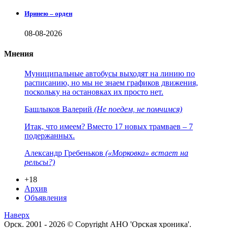
Иринею – орден
08-08-2026
Мнения
Муниципальные автобусы выходят на линию по
расписанию, но мы не знаем графиков движения,
поскольку на остановках их просто нет.
Башлыков Валерий
(Не поедем, не помчимся)
Итак, что имеем? Вместо 17 новых трамваев – 7
подержанных.
Александр Гребеньков
(«Морковка» встает на
рельсы?)
+18
Архив
Объявления
Наверх
Орск. 2001 - 2026 © Copyright АНО 'Орская хроника'.