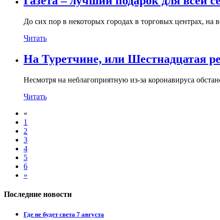
Газета – лучший подарок для всей с
До сих пор в некоторых городах в торговых центрах, на во
Читать
На Туретчине, или Шестнадцатая р
Несмотря на неблагоприятную из-за коронавируса обстан
Читать
«
1
2
3
4
5
6
»
Последние новости
Где не будет света 7 августа