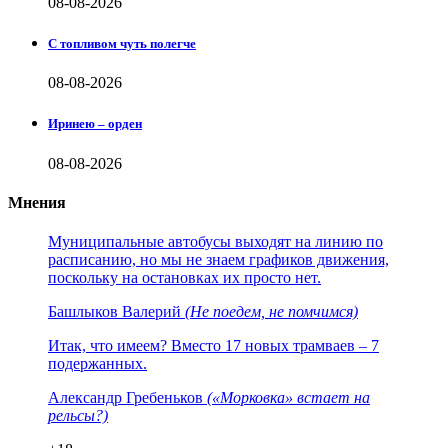
08-08-2026
С топливом чуть полегче
08-08-2026
Иринею – орден
08-08-2026
Мнения
Муниципальные автобусы выходят на линию по
расписанию, но мы не знаем графиков движения,
поскольку на остановках их просто нет.
Башлыков Валерий
(Не поедем, не помчимся)
Итак, что имеем? Вместо 17 новых трамваев – 7
подержанных.
Александр Гребеньков
(«Морковка» встает на
рельсы?)