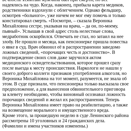
надеялись на чудо. Когда, наконец, прибыла карета медиков,
родственники вздохнули с облегчением. Однако фельдшер,
осмотрев «больного», уже ничем не мог ему помочь и только
констатировал смерть. «Посмотри, – сказала Вероника
Михайловна сестре, указывая на врача, – да он, по-моему,
пьяный». Услышав в свой адрес столь нелестные слова,
медработник оскорбился. Отвечать не стал, но затаил на нее
злобу. Не прошло и месяца, как пенсионерке пришла повестка
о явке в суд. Врач обвинил её в распространении заведомо
ложных сведений, «порочащих честь и достоинство». В
подтверждение своих слов даже заручился актом
медицинского освидетельствования, которое прошел сразу
после выезда к месту происшествия. Наркологи не нашли у
своего доброго коллеги признаков употребления алкоголя, но
Вероника Михайловна на тот момент, разумеется, не знала об
этом. В суде признали, что пенсионерка только высказала свое
предположение, а для вынесения обвинительного приговора
за клевету необходимо, чтобы виновный осознавал ложность
порочащих сведений и желал их распространения. Теперь
Вероника Михайловна имеет право на реабилитацию, а также
на возмещение морального и имущественного вреда.
Кроме этого, за прошедшую неделю в суде Ленинского района
рассмотрены 10 уголовных и 24 гражданских дела.
(Фамилии и имена участников изменены.)