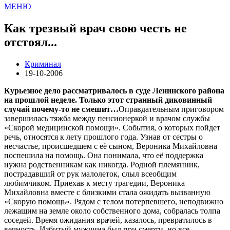
МЕНЮ
Как трезвый врач свою честь не
отстоял...
Криминал
19-10-2006
Курьезное дело рассматривалось в суде Ленинского района
на прошлой неделе. Только этот странный диковинный
случай почему-то не смешит…
Оправдательным приговором
завершилась тяжба между пенсионеркой и врачом службы
«Скорой медицинской помощи». События, о которых пойдет
речь, относятся к лету прошлого года. Узнав от сестры о
несчастье, происшедшем с её сыном, Вероника Михайловна
поспешила на помощь. Она понимала, что её поддержка
нужна родственникам как никогда. Родной племянник,
пострадавший от рук малолеток, слыл всеобщим
любимчиком. Приехав к месту трагедии, Вероника
Михайловна вместе с близкими стала ожидать вызванную
«Скорую помощь». Рядом с телом потерпевшего, неподвижно
лежащим на земле около собственного дома, собралась толпа
соседей. Время ожидания врачей, казалось, превратилось в
вечность. Избитый мужчина был при смерти, но все