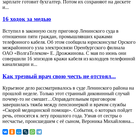
зарплате готовит бухгалтер. Потом их сохраняют на дискете
и...
16 ходок за медью
Вступил в законную силу приговор Ленинского суда в
отношении пяти граждан, промышлявших кражами
телефонного кабеля. Об этом сообщила юрисконсульт Орского
межрайонного узла электросвязи Оренбургского филиала
ОАО «ВолгаТелеком» Е. Дрожжинова. С мая по июнь они
совершили 16 эпизодов кражи кабеля из колодцев телефонной
канализации и...
Как трезвый врач свою честь не отстоял...
Курьезное дело рассматривалось в суде Ленинского района на
прошлой неделе. Только этот странный диковинный случай
почему-то не смешит…Оправдательным приговором
завершилась тяжба между пенсионеркой и врачом службы
«Скорой медицинской помощи». События, о которых пойдет
речь, относятся к лету прошлого года. Узнав от сестры о
несчастье, происшедшем с её сыном, Вероника Михайловна...