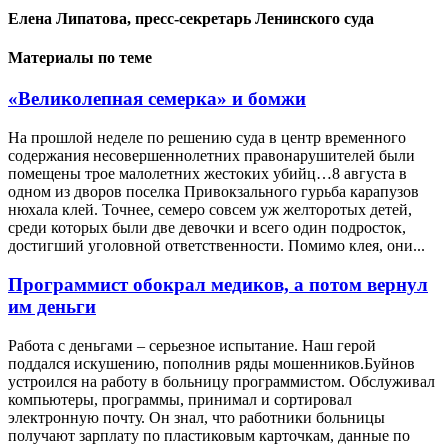
Елена Липатова, пресс-секретарь Ленинского суда
Материалы по теме
«Великолепная семерка» и бомжи
На прошлой неделе по решению суда в центр временного
содержания несовершеннолетних правонарушителей были
помещены трое малолетних жестоких убийц…8 августа в
одном из дворов поселка Привокзального гурьба карапузов
нюхала клей. Точнее, семеро совсем уж желторотых детей,
среди которых были две девочки и всего один подросток,
достигший уголовной ответственности. Помимо клея, они...
Программист обокрал медиков, а потом вернул
им деньги
Работа с деньгами – серьезное испытание. Наш герой
поддался искушению, пополнив ряды мошенников.Буйнов
устроился на работу в больницу программистом. Обслуживал
компьютеры, программы, принимал и сортировал
электронную почту. Он знал, что работники больницы
получают зарплату по пластиковым карточкам, данные по