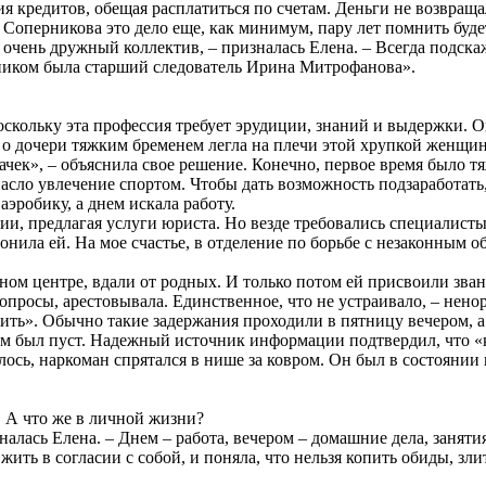
 кредитов, обещая расплатиться по счетам. Деньги не возвращал
 Соперникова это дело еще, как минимум, пару лет помнить буде
 очень дружный коллектив, – призналась Елена. – Всегда подска
иком была старший следователь Ирина Митрофанова».
поскольку эта профессия требует эрудиции, знаний и выдержки.
та о дочери тяжким бременем легла на плечи этой хрупкой женщи
чек», – объяснила свое решение. Конечно, первое время было тя
 спасло увлечение спортом. Чтобы дать возможность подзаработа
аэробику, а днем искала работу.
ии, предлагая услуги юриста. Но везде требовались специалисты
онила ей. На мое счастье, в отделение по борьбе с незаконным 
ном центре, вдали от родных. И только потом ей присвоили зва
опросы, арестовывала. Единственное, что не устраивало, – нен
ить». Обычно такие задержания проходили в пятницу вечером, а
м был пуст. Надежный источник информации подтвердил, что «кл
сь, наркоман спрятался в нише за ковром. Он был в состоянии н
. А что же в личной жизни?
налась Елена. – Днем – работа, вечером – домашние дела, занятия
жить в согласии с собой, и поняла, что нельзя копить обиды, злит