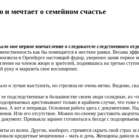
 и мечтает о семейном счастье
было мое первое впечатление о следователе следственного о
 женственность как бы помещается в жесткие рамки. Весьма эффе
произвела в Оренбурге настоящий фурор, уверенно заняв первое
ление на членов жюри и зрителей, поднявшись на третью ступен
й руку и выразить свое восхищение.
ло и лучше выступить, но стреляла не очень метко. Видимо, ска
ее подследственные в большинстве своем люди солидные, из «пуш
Подозреваемых арестовывают только в крайнем случае, что тоже 
ужна. А вот и неправда. Основная работа здесь с документами. Н
пления. Или его отсутствие. Можно по-своему расставить акцент
 документ. Привыкла заранее готовиться к беседе с подозревае
ы из колеи. Другие, наоборот, стремятся скрыть свой страх за 
ровали кредитные мошенники – мать и дочь. Женщины давили на 