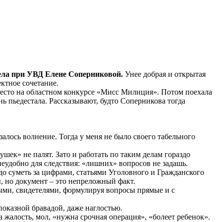
тдела при УВД Елене Соперниковой.
Унее добрая и открытая
ктное сочетание.
 место на областном конкурсе «Мисс Милиция». Потом поехала
ь пьедестала. Рассказывают, будто Соперникова тогда
залось волнение. Тогда у меня не было своего табельного
ек» не палят. Зато и работать по таким делам гораздо
неудобно для следствия: «лишних» вопросов не задашь.
адо суметь за цифрами, статьями Уголовного и Гражданского
ы, но документ – это непреложный факт.
мыми, свидетелями, формулируя вопросы прямые и с
показной бравадой, даже наглостью.
жалость, мол, «нужна срочная операция», «болеет ребенок».