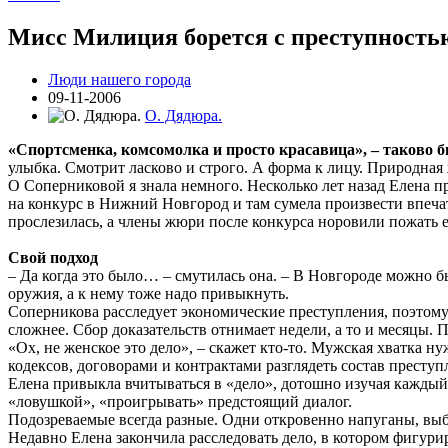
Мисс Милиция борется с преступностью
Люди нашего города
09-11-2006
О. Дядюра.
«Спортсменка, комсомолка и просто красавица», – таково 
улыбка. Смотрит ласково и строго. А форма к лицу. Природная
О Соперниковой я знала немного. Несколько лет назад Елена 
на конкурс в Нижний Новгород и там сумела произвести впечат
прослезилась, а члены жюри после конкурса норовили пожать е
Свой подход
– Да когда это было… – смутилась она. – В Новгороде можно бы
оружия, а к нему тоже надо привыкнуть.
Соперникова расследует экономические преступления, поэтому 
сложнее. Сбор доказательств отнимает недели, а то и месяцы. 
«Ох, не женское это дело», – скажет кто-то. Мужская хватка н
кодексов, договорами и контрактами разглядеть состав престу
Елена привыкла вчитываться в «дело», дотошно изучая каждый
«ловушкой», «проигрывать» предстоящий диалог.
Подозреваемые всегда разные. Одни откровенно напуганы, выбит
Недавно Елена закончила расследовать дело, в котором фигури