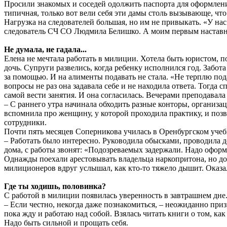
Просили знакомых и соседей одолжить паспорта для оформления
типичная, только вот вели себя эти дамы столь вызывающе, что
Нагрузка на следователей большая, но им не привыкать. «У нас
следователь СЧ СО Людмила Белишко. А моим первым наставн
Не думала, не гадала...
Елена не мечтала работать в милиции. Хотела быть юристом, 
дочь. Супруги развелись, когда ребенку исполнился год. Забо
за помощью. И на алименты подавать не стала. «Не терплю пода
вопросы не раз она задавала себе и не находила ответа. Тогда
самой вести занятия. И она согласилась. Вечерами преподавала 
– С раннего утра начинала обходить разные конторы, организац
вспомнила про женщину, у которой проходила практику, и позв
сотрудники.
Почти пять месяцев Соперникова училась в Оренбургском учеб
– Работать было интересно. Руководила обысками, проводила д
дома, с работы звонят: «Подозреваемых задержали. Надо оформ
Однажды поехали арестовывать владельца наркопритона, но до
милиционеров вдруг услышал, как кто-то тяжело дышит. Оказало
Где ты ходишь, половинка?
С работой в милиции появилась уверенность в завтрашнем дне
– Если честно, некогда даже познакомиться, – неожиданно приз
пока жду и работаю над собой. Взялась читать книги о том, как 
Надо быть сильной и прощать себя.