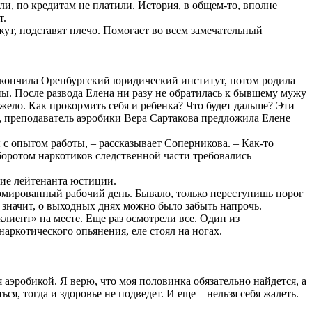
и, по кредитам не платили. История, в общем-то, вполне
т.
жут, подставят плечо. Помогает во всем замечательный
 Окончила Оренбургский юридический институт, потом родила
ны. После развода Елена ни разу не обратилась к бывшему мужу
жело. Как прокормить себя и ребенка? Что будет дальше? Эти
ть, преподаватель аэробики Вера Сартакова предложила Елене
 с опытом работы, – рассказывает Соперникова. – Как-то
оборотом наркотиков следственной части требовались
ние лейтенанта юстиции.
ормированный рабочий день. Бывало, только переступишь порог
 значит, о выходных днях можно было забыть напрочь.
иент» на месте. Еще раз осмотрели все. Один из
аркотического опьянения, еле стоял на ногах.
 аэробикой. Я верю, что моя половинка обязательно найдется, а
ься, тогда и здоровье не подведет. И еще – нельзя себя жалеть.