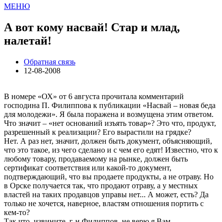
МЕНЮ
А вот кому насвай! Стар и млад,
налетай!
Обратная связь
12-08-2008
В номере «ОХ» от 6 августа прочитала комментарий
господина П. Филиппова к публикации «Насвай – новая беда
для молодежи». Я была поражена и возмущена этим ответом.
Что значит – «нет оснований изъять товар»? Это что, продукт,
разрешенный к реализации? Его вырастили на грядке?
Нет. А раз нет, значит, должен быть документ, объясняющий,
что это такое, из чего сделано и с чем его едят! Известно, что к
любому товару, продаваемому на рынке, должен быть
сертификат соответствия или какой-то документ,
подтверждающий, что вы продаете продукты, а не отраву. Но
в Орске получается так, что продают отраву, а у местных
властей на таких продавцов управы нет... А может, есть? Да
только не хочется, наверное, властям отношения портить с
кем-то?
Так что, извините, г-н Филиппов, не верю я Вам.