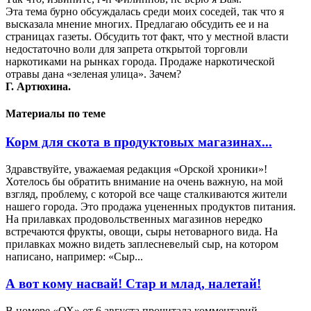
Эта тема бурно обсуждалась среди моих соседей, так что я
высказала мнение многих. Предлагаю обсудить ее и на
страницах газеты. Обсудить тот факт, что у местной власти
недостаточно воли для запрета открытой торговли
наркотиками на рынках города. Продаже наркотической
отравы дана «зеленая улица». Зачем?
Г. Артюхина.
Материалы по теме
Корм для скота в продуктовых магазинах...
Здравствуйте, уважаемая редакция «Орской хроники»!
Хотелось бы обратить внимание на очень важную, на мой
взгляд, проблему, с которой все чаще сталкиваются жители
нашего города. Это продажа уцененных продуктов питания.
На прилавках продовольственных магазинов нередко
встречаются фрукты, овощи, сыры нетоварного вида. На
прилавках можно видеть заплесневелый сыр, на котором
написано, например: «Сыр...
А вот кому насвай! Стар и млад, налетай!
В номере «ОХ» от 6 августа прочитала комментарий