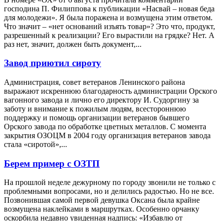
господина П. Филиппова к публикации «Насвай – новая беда
для молодежи». Я была поражена и возмущена этим ответом.
Что значит – «нет оснований изъять товар»? Это что, продукт,
разрешенный к реализации? Его вырастили на грядке? Нет. А
раз нет, значит, должен быть документ,...
Завод приютил сироту
Администрация, совет ветеранов Ленинского района
выражают искреннюю благодарность администрации Орского
вагонного завода и лично его директору И. Судоргину за
заботу и внимание к пожилым людям, всестороннюю
поддержку и помощь организации ветеранов бывшего
Орского завода по обработке цветных металлов. С момента
закрытия ОЗОЦМ в 2004 году организация ветеранов завода
стала «сиротой»,...
Берем пример с ОЗТП
На прошлой неделе дежурному по городу звонили не только с
проблемными вопросами, но и делились радостью. Но не все.
Позвонившая самой первой девушка Оксана была крайне
возмущена наклейками в маршрутках. Особенно орчанку
оскорбила недавно увиденная надпись: «Избавлю от