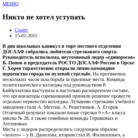
МЕНЮ
Никто не хотел уступать
Спорт
15-01-2011
В дни школьных каникул в тире местного отделения
ДОСААФ собрались любители стрелкового спорта.
Руководитель исполкома, неутомимый лидер «единоросов»
В. Попов и председатель РОСТО ДОСААФ России в Орске
Г. Хорев торжественно открыли лично-командное
первенство города по пулевой стрельбе.
На протяжении
нескольких часов шла борьба за призовые места. Команда
политехнического колледжа под руководством Р.
Байбуллатова выступила в настолько расширенном составе,
что организаторы соревнований приняли решение провести
отдельно первенство колледжа. Лучшими стрелками учебного
заведения стали А. Мехтив, А. Решетников, А. Егоров.
Отличный результат показали юные стрелки 9 «А» класса
школы № 28, а также семейные команды Горшковых и
Антоновых.
Места у лидеров распределились следующим образом:
«золото» – у В. Данилова, вторым стал И. Филиппович, а