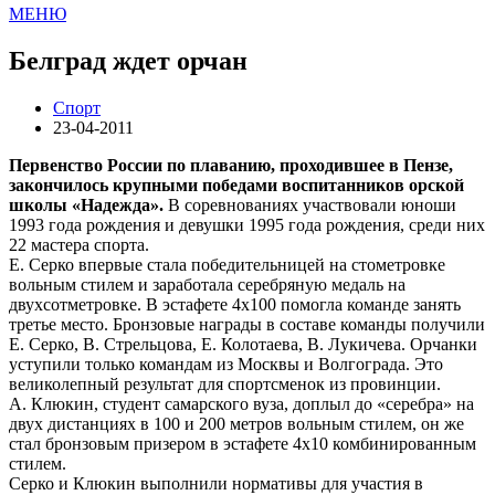
МЕНЮ
Белград ждет орчан
Спорт
23-04-2011
Первенство России по плаванию, проходившее в Пензе,
закончилось крупными победами воспитанников орской
школы «Надежда».
В соревнованиях участвовали юноши
1993 года рождения и девушки 1995 года рождения, среди них
22 мастера спорта.
Е. Серко впервые стала победительницей на стометровке
вольным стилем и заработала серебряную медаль на
двухсотметровке. В эстафете 4х100 помогла команде занять
третье место. Бронзовые награды в составе команды получили
Е. Серко, В. Стрельцова, Е. Колотаева, В. Лукичева. Орчанки
уступили только командам из Москвы и Волгограда. Это
великолепный результат для спортсменок из провинции.
А. Клюкин, студент самарского вуза, доплыл до «серебра» на
двух дистанциях в 100 и 200 метров вольным стилем, он же
стал бронзовым призером в эстафете 4х10 комбинированным
стилем.
Серко и Клюкин выполнили нормативы для участия в