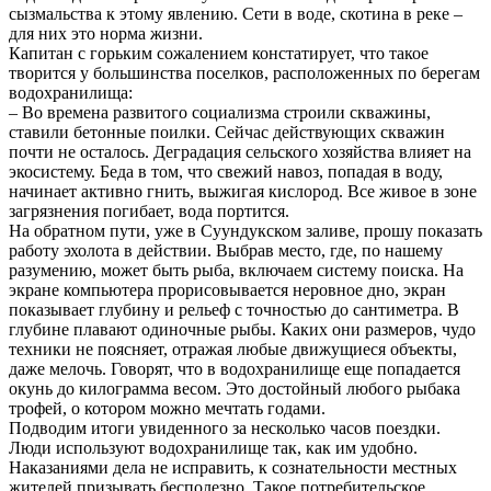
сызмальства к этому явлению. Сети в воде, скотина в реке –
для них это норма жизни.
Капитан с горьким сожалением констатирует, что такое
творится у большинства поселков, расположенных по берегам
водохранилища:
– Во времена развитого социализма строили скважины,
ставили бетонные поилки. Сейчас действующих скважин
почти не осталось. Деградация сельского хозяйства влияет на
экосистему. Беда в том, что свежий навоз, попадая в воду,
начинает активно гнить, выжигая кислород. Все живое в зоне
загрязнения погибает, вода портится.
На обратном пути, уже в Суундукском заливе, прошу показать
работу эхолота в действии. Выбрав место, где, по нашему
разумению, может быть рыба, включаем систему поиска. На
экране компьютера прорисовывается неровное дно, экран
показывает глубину и рельеф с точностью до сантиметра. В
глубине плавают одиночные рыбы. Каких они размеров, чудо
техники не поясняет, отражая любые движущиеся объекты,
даже мелочь. Говорят, что в водохранилище еще попадается
окунь до килограмма весом. Это достойный любого рыбака
трофей, о котором можно мечтать годами.
Подводим итоги увиденного за несколько часов поездки.
Люди используют водохранилище так, как им удобно.
Наказаниями дела не исправить, к сознательности местных
жителей призывать бесполезно. Такое потребительское