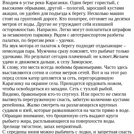
Входим в устье реки Караганки. Один берег гористый, с
высокими обрывами, другой – пологий, заросший кустами
акации, он удобен для подъезда к берегу. Несколько машин
стоят на грунтовой дороге. Кто похитрее, отгоняет на десятки
метров от воды. Другие не утруждают себя излишней
осторожностью. Напрасно. Легко могут поплатиться штрафом
за незаконную парковку. Рядом с автотранспортом разбиты
палатки, по берегам реки – удочки.
На звук мотора от палаток к берегу подходят отдыхающие –
немолодая пара. Мужчина сразу поясняет, что рыбачат только
удочками. Но результат сегодня плачевный: не клюет.Желаем
удачи и движемся дальше, к селу Заморское.
К слову, эти места всегда любимы браконьерами. Часто здесь
выставляются сотни и сотни метров сетей. Вот и на этот раз
перед селом катер цепляется за сеть, перегородившую
Караганку на окраине села. Приходится орудовать ножом,
чтобы освободиться из западни. Сеть с тухлой рыбой.
Видимо, браконьеров кто-то спугнул. Или просто не смогли
вытянуть перегруженную снасть, забитую колючими кустами
репейника. Жалко смотреть на разлагающихся крупных
судаков и язей, которые разваливаются на части прямо в воде.
Обращаю внимание, что брошенную сеть выдают круги
рыбьего жира, расплывающиеся на поверхности воды.
Зрелище тягостное, запах неприятный.
С середины июня можно рыбачить с лодки, и запретная снасть