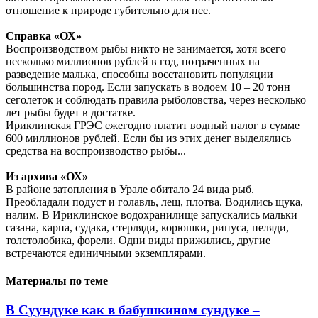
отношение к природе губительно для нее.
Справка «ОХ»
Воспроизводством рыбы никто не занимается, хотя всего
несколько миллионов рублей в год, потраченных на
разведение малька, способны восстановить популяции
большинства пород. Если запускать в водоем 10 – 20 тонн
сеголеток и соблюдать правила рыболовства, через несколько
лет рыбы будет в достатке.
Ириклинская ГРЭС ежегодно платит водный налог в сумме
600 миллионов рублей. Если бы из этих денег выделялись
средства на воспроизводство рыбы...
Из архива «ОХ»
В районе затопления в Урале обитало 24 вида рыб.
Преобладали подуст и голавль, лещ, плотва. Водились щука,
налим. В Ириклинское водохранилище запускались мальки
сазана, карпа, судака, стерляди, корюшки, рипуса, пеляди,
толстолобика, форели. Одни виды прижились, другие
встречаются единичными экземплярами.
Материалы по теме
В Суундуке как в бабушкином сундуке –