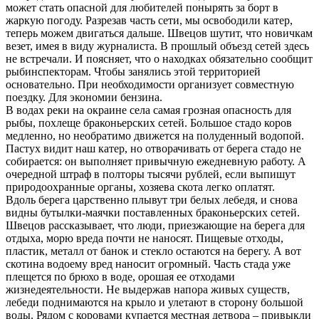
может стать опасной для любителей понырять за борт в
жаркую погоду. Разрезав часть сети, мы освободили катер,
теперь можем двигаться дальше. Швецов шутит, что новичкам
везет, имея в виду журналиста. В прошлый объезд сетей здесь
не встречали. И поясняет, что о находках обязательно сообщит
рыбинспекторам. Чтобы занялись этой территорией
основательно. При необходимости организует совместную
поездку. Для экономии бензина.
В водах реки на окраине села самая грозная опасность для
рыбы, похлеще браконьерских сетей. Большое стадо коров
медленно, но необратимо движется на полуденный водопой.
Пастух видит наш катер, но отворачивать от берега стадо не
собирается: он выполняет привычную ежедневную работу. А
очередной штраф в полторы тысячи рублей, если выпишут
природоохранные органы, хозяева скота легко оплатят.
Вдоль берега царственно плывут три белых лебедя, и снова
видны бутылки-маячки поставленных браконьерских сетей.
Швецов рассказывает, что люди, приезжающие на берега для
отдыха, морю вреда почти не наносят. Пищевые отходы,
пластик, металл от банок и стекло остаются на берегу. А вот
скотина водоему вред наносит огромный. Часть стада уже
плещется по брюхо в воде, орошая ее отходами
жизнедеятельности. Не выдержав напора живых существ,
лебеди поднимаются на крыло и улетают в сторону большой
воды. Рядом с коровами купается местная детвора – привыкли