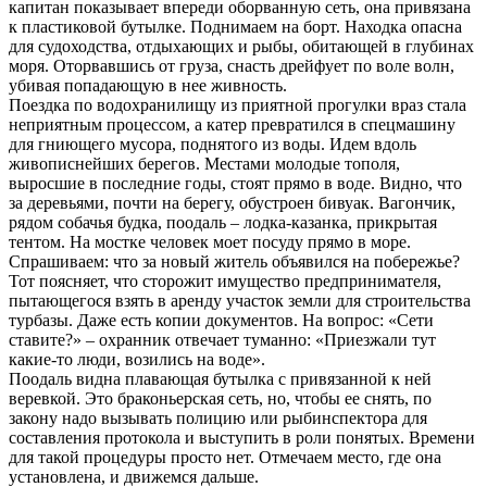
капитан показывает впереди оборванную сеть, она привязана
к пластиковой бутылке. Поднимаем на борт. Находка опасна
для судоходства, отдыхающих и рыбы, обитающей в глубинах
моря. Оторвавшись от груза, снасть дрейфует по воле волн,
убивая попадающую в нее живность.
Поездка по водохранилищу из приятной прогулки враз стала
неприятным процессом, а катер превратился в спецмашину
для гниющего мусора, поднятого из воды. Идем вдоль
живописнейших берегов. Местами молодые тополя,
выросшие в последние годы, стоят прямо в воде. Видно, что
за деревьями, почти на берегу, обустроен бивуак. Вагончик,
рядом собачья будка, поодаль – лодка-казанка, прикрытая
тентом. На мостке человек моет посуду прямо в море.
Спрашиваем: что за новый житель объявился на побережье?
Тот поясняет, что сторожит имущество предпринимателя,
пытающегося взять в аренду участок земли для строительства
турбазы. Даже есть копии документов. На вопрос: «Сети
ставите?» – охранник отвечает туманно: «Приезжали тут
какие-то люди, возились на воде».
Поодаль видна плавающая бутылка с привязанной к ней
веревкой. Это браконьерская сеть, но, чтобы ее снять, по
закону надо вызывать полицию или рыбинспектора для
составления протокола и выступить в роли понятых. Времени
для такой процедуры просто нет. Отмечаем место, где она
установлена, и движемся дальше.