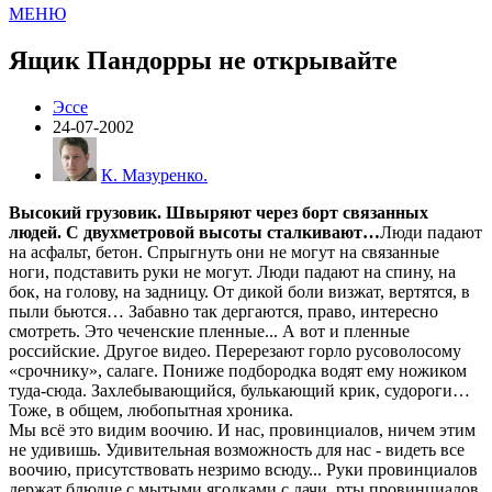
МЕНЮ
Ящик Пандорры не открывайте
Эссе
24-07-2002
К. Мазуренко.
Высокий грузовик. Швыряют через борт связанных
людей. С двухметровой высоты сталкивают…
Люди падают
на асфальт, бетон. Спрыгнуть они не могут на связанные
ноги, подставить руки не могут. Люди падают на спину, на
бок, на голову, на задницу. От дикой боли визжат, вертятся, в
пыли бьются… Забавно так дергаются, право, интересно
смотреть. Это чеченские пленные... А вот и пленные
российские. Другое видео. Перерезают горло русоволосому
«срочнику», салаге. Пониже подбородка водят ему ножиком
туда-сюда. Захлебывающийся, булькающий крик, судороги…
Тоже, в общем, любопытная хроника.
Мы всё это видим воочию. И нас, провинциалов, ничем этим
не удивишь. Удивительная возможность для нас - видеть все
воочию, присутствовать незримо всюду... Руки провинциалов
держат блюдце с мытыми ягодками с дачи, рты провинциалов