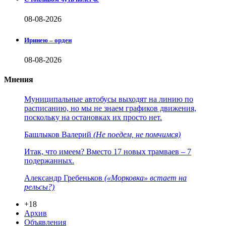
08-08-2026
Иринею – орден
08-08-2026
Мнения
Муниципальные автобусы выходят на линию по
расписанию, но мы не знаем графиков движения,
поскольку на остановках их просто нет.
Башлыков Валерий
(Не поедем, не помчимся)
Итак, что имеем? Вместо 17 новых трамваев – 7
подержанных.
Александр Гребеньков
(«Морковка» встает на
рельсы?)
+18
Архив
Объявления