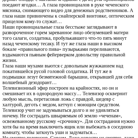
поедают ягодки… А глаза провинциалов в руке чеченского
мясника, снимающего видео для денежных родственников. А
глаза наши привинчены к снайперской винтовке, оптическим
прицелом кому-то служат…
Наши провинциальные глаза бесстыже заглядывают в
развороченное горем зареванное лицо обезумевшей матери
того салаги, солдатика, пробулькавшего что-то пять минут
назад чеченскому тесаку. И тут же глаза наши в высоком
бокале «правильного пива» пузырьками переливаются,
вздымаются пьяным фейерверком довольству правильной
жизни.
Глаза наши мухами вьются с довольным жужжанием над
покатившейся русой головой солдатика. И тут же в
подмышки лезут безмятежной барышни, открывшей для себя
волшебный дезодорант…
Телевизионный эфир построен на крайностях, но он и
смешивает их в однородную массу… Телевизор осквернит
любую мысль, перетасовав ложь с правдой, шедевр с
халтурой, деготь с медом, кетчуп с моющим средством.
Телевизор учит не задумываться долго и не удивляться
ничему. Не сострадать швыряемым об землю «чеченам»,
освежеванному русскому «срочнику». Для сострадания нужно
хотя бы на время выключить ящик или выбежать в соседнюю
комнату, чтобы заткнуть уши и задуматься…
Не смотрю телевизор. Совсем. Даже новости не смотрю, даже