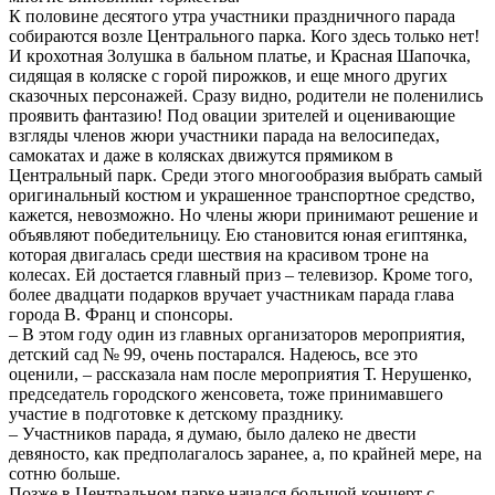
К половине десятого утра участники праздничного парада
собираются возле Центрального парка. Кого здесь только нет!
И крохотная Золушка в бальном платье, и Красная Шапочка,
сидящая в коляске с горой пирожков, и еще много других
сказочных персонажей. Сразу видно, родители не поленились
проявить фантазию! Под овации зрителей и оценивающие
взгляды членов жюри участники парада на велосипедах,
самокатах и даже в колясках движутся прямиком в
Центральный парк. Среди этого многообразия выбрать самый
оригинальный костюм и украшенное транспортное средство,
кажется, невозможно. Но члены жюри принимают решение и
объявляют победительницу. Ею становится юная египтянка,
которая двигалась среди шествия на красивом троне на
колесах. Ей достается главный приз – телевизор. Кроме того,
более двадцати подарков вручает участникам парада глава
города В. Франц и спонсоры.
– В этом году один из главных организаторов мероприятия,
детский сад № 99, очень постарался. Надеюсь, все это
оценили, – рассказала нам после мероприятия Т. Нерушенко,
председатель городского женсовета, тоже принимавшего
участие в подготовке к детскому празднику.
– Участников парада, я думаю, было далеко не двести
девяносто, как предполагалось заранее, а, по крайней мере, на
сотню больше.
Позже в Центральном парке начался большой концерт с