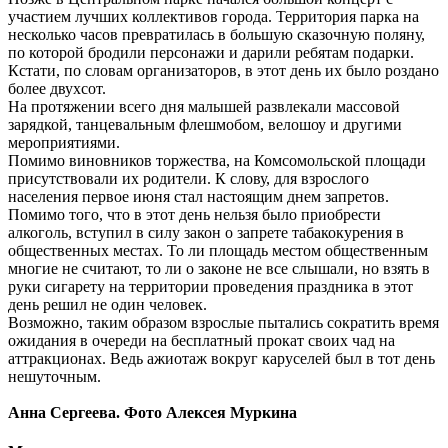
участием лучших коллективов города. Территория парка на
несколько часов превратилась в большую сказочную поляну,
по которой бродили персонажи и дарили ребятам подарки.
Кстати, по словам организаторов, в этот день их было роздано
более двухсот.
На протяжении всего дня малышей развлекали массовой
зарядкой, танцевальным флешмобом, велошоу и другими
мероприятиями.
Помимо виновников торжества, на Комсомольской площади
присутствовали их родители. К слову, для взрослого
населения первое июня стал настоящим днем запретов.
Помимо того, что в этот день нельзя было приобрести
алкоголь, вступил в силу закон о запрете табакокурения в
общественных местах. То ли площадь местом общественным
многие не считают, то ли о законе не все слышали, но взять в
руки сигарету на территории проведения праздника в этот
день решил не один человек.
Возможно, таким образом взрослые пытались сократить время
ожидания в очереди на бесплатный прокат своих чад на
аттракционах. Ведь ажиотаж вокруг каруселей был в тот день
нешуточным.
Анна Сергеева. Фото Алексея Муркина