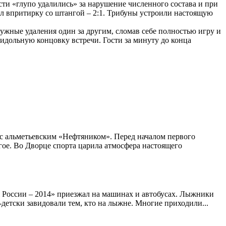
ти «глупо удалились» за нарушение численного состава и при
сил впритирку со штангой – 2:1. Трибуны устроили настоящую
нужные удаления один за другим, сломав себе полностью игру и
лидольную концовку встречи. Гости за минуту до конца
 альметьевским «Нефтяником». Перед началом первого
гое. Во Дворце спорта царила атмосфера настоящего
 России – 2014» приезжал на машинах и автобусах. Лыжники
детски завидовали тем, кто на лыжне. Многие приходили...