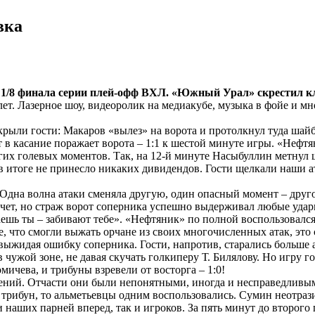
вка
1/8 финала серии плей-офф ВХЛ. «Южный Урал» скрестил 
ет. Лазерное шоу, видеоролик на медиакубе, музыка в фойе и мн
рыли гости: Макаров «вылез» на ворота и протолкнул туда шайб
 в касание поражает ворота – 1:1 к шестой минуте игры. «Нефтян
их голевых моментов. Так, на 12-й минуте Насыбуллин метнул ш
в итоге не принесло никаких дивидендов. Гости щелкали наши ат
дна волна атаки сменяла другую, один опасный момент – друго
чет, но страж ворот соперника успешно выдерживал любые удар
шь ты – забивают тебе». «Нефтяник» по полной воспользовался 
е, что смогли выжать орчане из своих многочисленных атак, это с
ыжидая ошибку соперника. Гости, напротив, старались больше а
ужой зоне, не давая скучать голкиперу Т. Билялову. Но игру го
ичева, и трибуны взревели от восторга – 1:0!
ений. Отчасти они были непонятными, иногда и несправедливыми
трибун, то альметьевцы одним воспользовались. Сумин неотразим
 наших парней вперед, так и игроков. За пять минут до второг