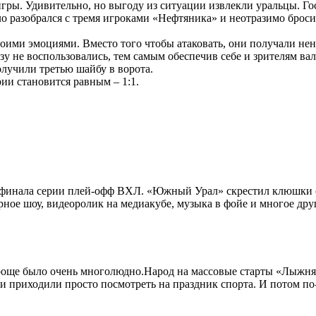
ры. Удивительно, но выгоду из ситуации извлекли уральцы. Гос
ело разобрался с тремя игроками «Нефтяника» и неотразимо бро
воими эмоциями. Вместо того чтобы атаковать, они получали не
у не воспользовались, тем самым обеспечив себе и зрителям ва
олучили третью шайбу в ворота.
рии становится равным – 1:1.
финала серии плей-офф ВХЛ. «Южный Урал» скрестил клюшки с
рное шоу, видеоролик на медиакубе, музыка в фойе и многое дру
 роще было очень многолюдно.Народ на массовые старты «Лыжня
 приходили просто посмотреть на праздник спорта. И потом по-