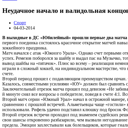
Неудачное начало и валидольная концо
Спорт
04-03-2014
В выходные в ДС «Юбилейный» прошли первые два матча 
первого поединка состоялось красочное открытие матчей навыл
хоккейного праздника.
Матч начался с атак «Южного Урала». Однако счет первыми отк
успех. Ремезов поборолся за шайбу и выдал пас на Музычко, тот
вывод шайбы на «пятачок». Плюс ко всему – реализация немног
играли в сложный хоккей, на индивидуальном мастерстве, что 
счете.
Второй период прошел с подавляющим преимуществом орчан. О
Казалось, совместными усилиями «ЮУ» должен был сравнять с
Заключительный отрезок матча прошел под девизом «Не забивае
й минуте снял все вопросы о победителе, поведя в счете 4:1. Вс
Второй матч серии «Южный Урал» начал в острожной манере, в
сравнению с прошлой встречей. Альметьевцы чаще «гостили» в ч
использовали. Рифель удачно подставил клюшку под бросок Фом
Второй отрезок встречи проходил под знаменем судейских реш
свои шансы откровенно разбазарили, чем вызвали негодование 
предела. Эмоции захлестывали как болельщиков, которые гнали