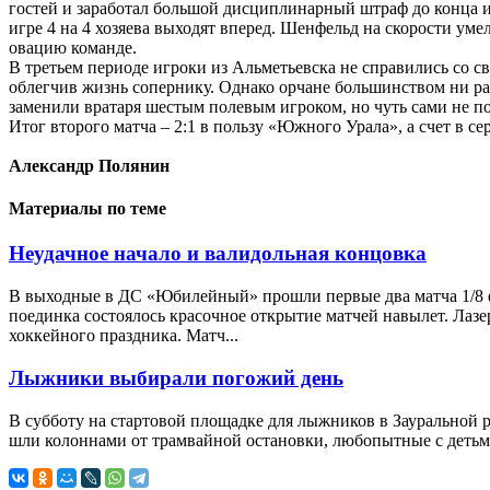
гостей и заработал большой дисциплинарный штраф до конца иг
игре 4 на 4 хозяева выходят вперед. Шенфельд на скорости ум
овацию команде.
В третьем периоде игроки из Альметьевска не справились со с
облегчив жизнь сопернику. Однако орчане большинством ни раз
заменили вратаря шестым полевым игроком, но чуть сами не п
Итог второго матча – 2:1 в пользу «Южного Урала», а счет в се
Александр Полянин
Материалы по теме
Неудачное начало и валидольная концовка
В выходные в ДС «Юбилейный» прошли первые два матча 1/8 
поединка состоялось красочное открытие матчей навылет. Лазе
хоккейного праздника. Матч...
Лыжники выбирали погожий день
В субботу на стартовой площадке для лыжников в Зауральной
шли колоннами от трамвайной остановки, любопытные с детьми