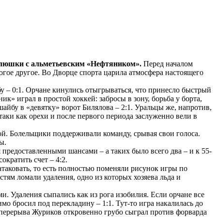
клюшки с альметьевским «Нефтяником».
Перед началом
огое другое. Во Дворце спорта царила атмосфера настоящего
у – 0:1. Орчане кинулись отыгрываться, что принесло быстрый
ик» играл в простой хоккей: забросы в зону, борьба у борта,
айбу в «девятку» ворот Билялова – 2:1. Уральцы же, напротив,
аки как орехи и после первого периода заслуженно вели в
й. Болельщики поддерживали команду, срывая свои голоса.
ы.
предоставленными шансами – а таких было всего два – и к 55-
ократить счет – 4:2.
таковать, то есть полностью поменяли рисунок игры по
стям ломали удаления, одно из которых хозяева льда и
. Удаления сыпались как из рога изобилия. Если орчане все
о бросил под перекладину – 1:1. Тут-то игра накалилась до
о перерыва Журиков откровенно грубо сыграл против форварда