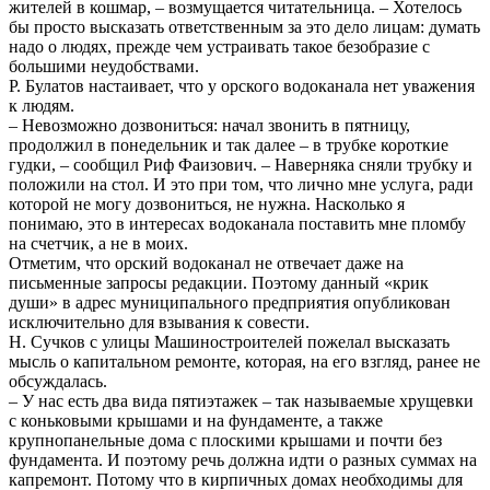
жителей в кошмар, – возмущается читательница. – Хотелось
бы просто высказать ответственным за это дело лицам: думать
надо о людях, прежде чем устраивать такое безобразие с
большими неудобствами.
Р. Булатов настаивает, что у орского водоканала нет уважения
к людям.
– Невозможно дозвониться: начал звонить в пятницу,
продолжил в понедельник и так далее – в трубке короткие
гудки, – сообщил Риф Фаизович. – Наверняка сняли трубку и
положили на стол. И это при том, что лично мне услуга, ради
которой не могу дозвониться, не нужна. Насколько я
понимаю, это в интересах водоканала поставить мне пломбу
на счетчик, а не в моих.
Отметим, что орский водоканал не отвечает даже на
письменные запросы редакции. Поэтому данный «крик
души» в адрес муниципального предприятия опубликован
исключительно для взывания к совести.
Н. Сучков с улицы Машиностроителей пожелал высказать
мысль о капитальном ремонте, которая, на его взгляд, ранее не
обсуждалась.
– У нас есть два вида пятиэтажек – так называемые хрущевки
с коньковыми крышами и на фундаменте, а также
крупнопанельные дома с плоскими крышами и почти без
фундамента. И поэтому речь должна идти о разных суммах на
капремонт. Потому что в кирпичных домах необходимы для