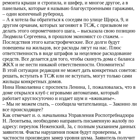
ремонта крыши и стропила, и шифер, и многое другое, а в
панельных, которые я называю благоустроенными гаражами,
– один копеечный рубероид.
– А я хотела бы обратиться к соседям по улице Щорса, 9, и
другим орчанам, которых загоняют в ТСЖ, с призывом не
делать этого опрометчивого шага, – высказала свою позицию
Людмила Сергеевна, в прошлом экономист со стажем. –
Последствия этого катастрофические. Все долги будут
повешены на жильцов, все расходы лягут на нас. Плюс
ответственность в виде штрафов за нецелевое расходование
средств. Все делается для того, чтобы скинуть дома с баланса
ЖКХ и не нести никакой ответственности. Опомнитесь!
В этой ситуации редакция не может дать конкретных советов:
решать, вступать в ТСЖ или не вступать, могут только сами
жильцы конкретных домов.
Нина Николаевна с проспекта Ленина, 1, пожаловалась, что в
доме открылся клуб с игровыми автоматами, который
работает круглосуточно и издает шум и «вжиканье».
– Мы не можем спать, – сообщила читательница. – Законно ли
все происходящее?
Как отмечает и. о. начальника Управления Роспотребнадзора
Н. Леонтьева, необходимо направить письменную жалобу по
адресу: переулок Неженский, 3а, с полным указанием данных
заявителя. Факты нарушения покоя будут проверены, в
частности произведен замер уровня шума. Заявитель получит