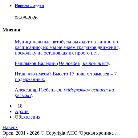
Иринею – орден
08-08-2026
Мнения
Муниципальные автобусы выходят на линию по
расписанию, но мы не знаем графиков движения,
поскольку на остановках их просто нет.
Башлыков Валерий
(Не поедем, не помчимся)
Итак, что имеем? Вместо 17 новых трамваев – 7
подержанных.
Александр Гребеньков
(«Морковка» встает на
рельсы?)
+18
Архив
Объявления
Наверх
Орск. 2001 - 2026 © Copyright АНО 'Орская хроника'.