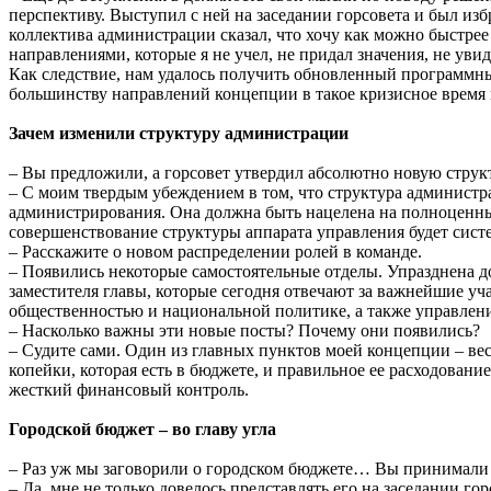
перспективу. Выступил с ней на заседании горсовета и был изб
коллектива администрации сказал, что хочу как можно быстр
направлениями, которые я не учел, не придал значения, не уви
Как следствие, нам удалось получить обновленный программны
большинству направлений концепции в такое кризисное время 
Зачем изменили структуру администрации
– Вы предложили, а горсовет утвердил абсолютно новую структ
– С моим твердым убеждением в том, что структура администра
администрирования. Она должна быть нацелена на полноценны
совершенствование структуры аппарата управления будет сис
– Расскажите о новом распределении ролей в команде.
– Появились некоторые самостоятельные отделы. Упразднена д
заместителя главы, которые сегодня отвечают за важнейшие уча
общественностью и национальной политике, а также управлени
– Насколько важны эти новые посты? Почему они появились?
– Судите сами. Один из главных пунктов моей концепции – ве
копейки, которая есть в бюджете, и правильное ее расходован
жесткий финансовый контроль.
Городской бюджет – во главу угла
– Раз уж мы заговорили о городском бюджете… Вы принимали 
– Да, мне не только довелось представлять его на заседании го