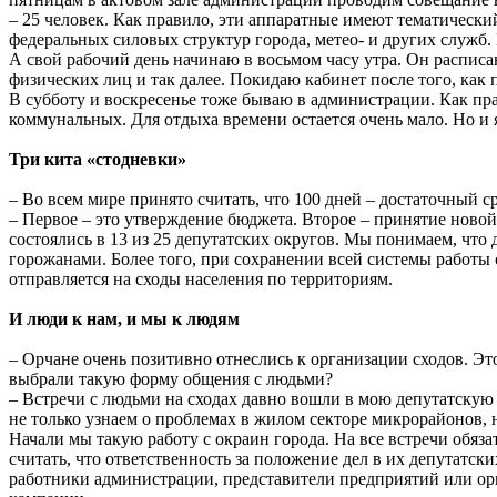
– 25 человек. Как правило, эти аппаратные имеют тематическ
федеральных силовых структур города, метео- и других служб
А свой рабочий день начинаю в восьмом часу утра. Он распис
физических лиц и так далее. Покидаю кабинет после того, как 
В субботу и воскресенье тоже бываю в администрации. Как пр
коммунальных. Для отдыха времени остается очень мало. Но и 
Три кита «стодневки»
– Во всем мире принято считать, что 100 дней – достаточный 
– Первое – это утверждение бюджета. Второе – принятие новой
состоялись в 13 из 25 депутатских округов. Мы понимаем, чт
горожанами. Более того, при сохранении всей системы работы
отправляется на сходы населения по территориям.
И люди к нам, и мы к людям
– Орчане очень позитивно отнеслись к организации сходов. Э
выбрали такую форму общения с людьми?
– Встречи с людьми на сходах давно вошли в мою депутатскую
не только узнаем о проблемах в жилом секторе микрорайонов
Начали мы такую работу с окраин города. На все встречи обяза
считать, что ответственность за положение дел в их депутатск
работники администрации, представители предприятий или ор