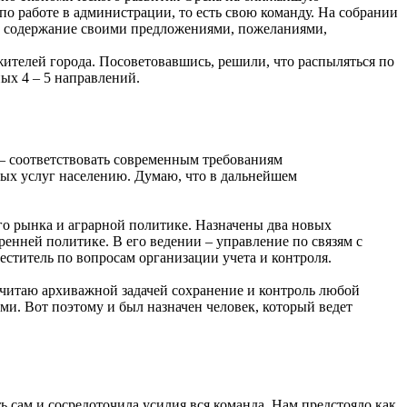
 по работе в администрации, то есть свою команду. На собрании
ее содержание своими предложениями, пожеланиями,
ителей города. Посоветовавшись, решили, что распыляться по
ых 4 – 5 направлений.
 – соответствовать современным требованиям
мых услуг населению. Думаю, что в дальнейшем
го рынка и аграрной политике. Назначены два новых
ренней политике. В его ведении – управление по связям с
ститель по вопросам организации учета и контроля.
Считаю архиважной задачей сохранение и контроль любой
ми. Вот поэтому и был назначен человек, который ведет
ть сам и сосредоточила усилия вся команда. Нам предстояло как