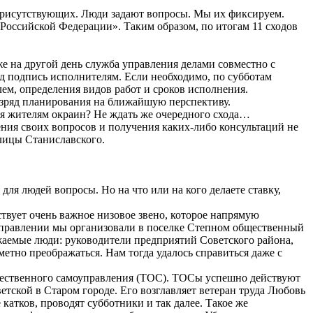
 присутствующих. Люди задают вопросы. Мы их фиксируем.
оссийской Федерации». Таким образом, по итогам 11 сходов
же на другой день служба управления делами совместно с
од подпись исполнителям. Если необходимо, по субботам
ем, определения видов работ и сроков исполнения.
азряд планирования на ближайшую перспективу.
ся жителям окраин? Не ждать же очередного схода…
ния своих вопросов и получения каких-либо консультаций не
лицы Станиславского.
для людей вопросы. Но на что или на кого делаете ставку,
ствует очень важное низовое звено, которое напрямую
оуправлении мы организовали в поселке Степном общественный
важаемые люди: руководители предприятий Советского района,
етно преображаться. Нам тогда удалось справиться даже с
бщественного самоуправления (ТОС). ТОСы успешно действуют
етской в Старом городе. Его возглавляет ветеран труда Любовь
атков, проводят субботники и так далее. Такое же