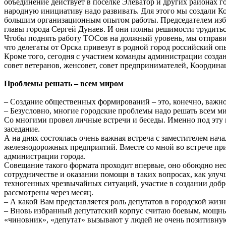
объединение действует в поселке Элеватор и других районах г
народную инициативу надо развивать. Для этого мы создали К
большим организационным опытом работы. Председателем избр
главы города Сергей Дунаев. И они полны решимости трудитьс
Чтобы поднять работу ТОСов на должный уровень, мы отправил
что делегаты от Орска привезут в родной город российский 
Кроме того, сегодня с участием команды администрации созда
совет ветеранов, женсовет, совет предпринимателей, Координ
Проблемы решать – всем миром
– Создание общественных формирований – это, конечно, важно
– Безусловно, многие городские проблемы надо решать всем 
Со многими провел личные встречи и беседы. Именно под эту 
заседание.
А на днях состоялась очень важная встреча с заместителем 
железнодорожных предприятий. Вместе со мной во встрече при
администрации города.
Совещание такого формата проходит впервые, оно обоюдно нео
сотрудничестве и оказании помощи в таких вопросах, как улу
техногенных чрезвычайных ситуаций, участие в создании добр
рассмотрены через месяц.
– А какой Вам представляется роль депутатов в городской жиз
– Вновь избранный депутатский корпус считаю боевым, мощным
«чиновник», «депутат» вызывают у людей не очень позитивную