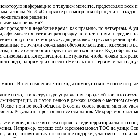
ем некоторую информацию о текущем моменте, представляю всех
ым законом № 59 «О порядке рассмотрения обращений граждан Р
оложительное решение.
енными материалами?
мы проводим в нерабочее время, как правило, по четвергам. А у
, оформляет их, готовит разнарядку по инстанциям, передает п
ение поступивших вопросов, для детального рассмотрения пробл
язанные с другими сложными обстоятельствами, переходят в р
тва, после сходов опять будут появляться новые. Куда обращать
рганизовывать консультационные пункты, чтобы людям для реше
олгорода, например из поселка Никель или Первомайского до у
 много. И нет сомнения, что сходы помогут снять многие острые 
мание на то, что в структуре управления городской жизнью отсут
администраций. И с этой целью в рамках Закона о местном сам
в Орске, но и во всей области. В состав совета вошли многие у
овета. Результаты превзошли все ожидания. Микрорайон стал зам
дьми и внедрить ее во всем городе в виде территориального о
ижения. Например, хорошо себя зарекомендовал ТОС на улице Сов
вора, готовят детям новогодние подарки, участвуют в заливке к