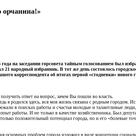
о орчанина!»
15 года на заседании горсовета тайным голосованием был изб
вал 21 народный избранник. В тот же день состоялось городс
шего корреспондента об итогах первой «стодневки» нового 
получить ответ на вопрос, зачем Вы пошли во власть.
едь я родился здесь, вся моя жизнь связана с родным городом. Ис
бежали в поисках работы и счастья молодые и талантливые люди
опыт работы. И не только в качестве хозяйственника. Был депут
только положительный потенциал города, но и его «болевые точ
ния основных проблем города изложил в виде концепции социал