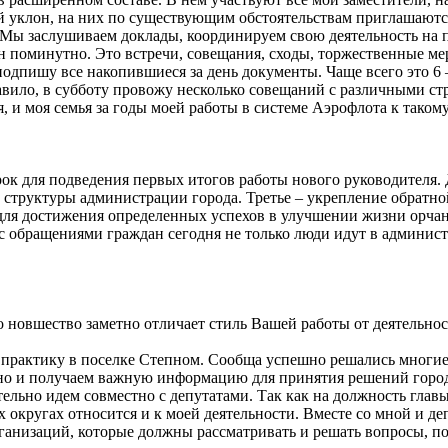
ий уклон, на них по существующим обстоятельствам приглашаютс
. Мы заслушиваем доклады, координируем свою деятельность на
ан поминутно. Это встречи, совещания, сходы, торжественные м
подпишу все накопившиеся за день документы. Чаще всего это 6 –
авило, в субботу провожу несколько совещаний с различными ст
я, и моя семья за годы моей работы в системе Аэрофлота к тако
срок для подведения первых итогов работы нового руководителя.
 структуры администрации города. Третье – укрепление обратно
о для достижения определенных успехов в улучшении жизни орча
 с обращениями граждан сегодня не только люди идут в админис
то новшество заметно отличает стиль Вашей работы от деятельн
 практику в поселке Степном. Сообща успешно решались многие
, но и получаем важную информацию для принятия решений горо
тельно идем совместно с депутатами. Так как на должность главы
их округах относится и к моей деятельности. Вместе со мной и д
ганизаций, которые должны рассматривать и решать вопросы, п