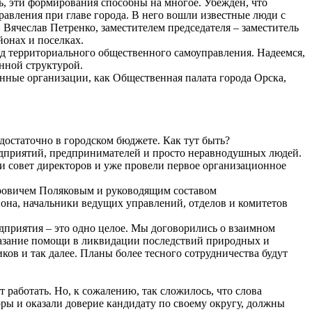
ь, эти формирования способны на многое. Убежден, что
авления при главе города. В него вошли известные люди с
ячеслав Петренко, заместителем председателя – заместитель
онах и поселках.
д территориального общественного самоуправления. Надеемся,
нной структурой.
енные организации, как Общественная палата города Орска,
остаточно в городском бюджете. Как тут быть?
едприятий, предпринимателей и просто неравнодушных людей.
и совет директоров и уже провели первое организационное
оровичем Поляковым и руководящим составом
йона, начальники ведущих управлений, отделов и комитетов
дприятия – это одно целое. Мы договорились о взаимном
оказание помощи в ликвидации последствий природных и
в и так далее. Планы более тесного сотрудничества будут
работать. Но, к сожалению, так сложилось, что слова
ы и оказали доверие кандидату по своему округу, должны