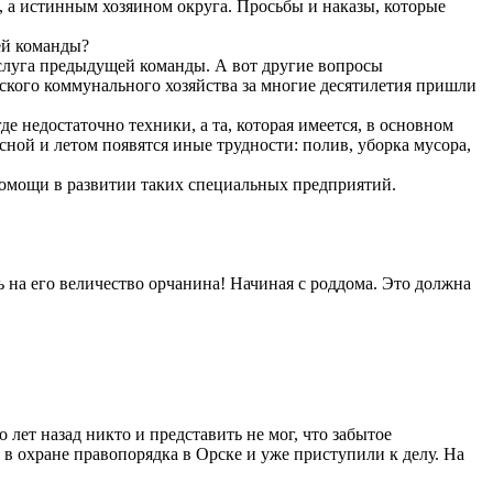
, а истинным хозяином округа. Просьбы и наказы, которые
ей команды?
аслуга предыдущей команды. А вот другие вопросы
дского коммунального хозяйства за многие десятилетия пришли
е недостаточно техники, а та, которая имеется, в основном
ной и летом появятся иные трудности: полив, уборка мусора,
 помощи в развитии таких специальных предприятий.
ь на его величество орчанина! Начиная с роддома. Это должна
лет назад никто и представить не мог, что забытое
в охране правопорядка в Орске и уже приступили к делу. На