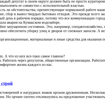
каждый депутат в своем округе должен быть не просто куратором
 выполнять ее совместно с исполнительной властью.
сть ли обстоятельства, препятствующие нормальной работе ваш
ие, сбор и вывоз твердых бытовых отходов. Это прежде всего з
дый день в рабочем порядке, потому что все коммуникации горо
ошла авария на Кумакском водозаборе.
йне запущенном состоянии. Это, например, спецавтохозяйство, гд
но обеспечить уборку улиц и дворов от снежных заносов. А вес
ь организационные, материальные и иные средства для оказания
. А что из них все-таки самое главное?
. Работать через депутатов, общественные организации. Работат
комфортнее жизнь каждого из нас.
 строй
стоверений и нагрудных знаков орским дружинникам. Несколько 
и. Но орчане охотно откликнулись на предложение участвовать 