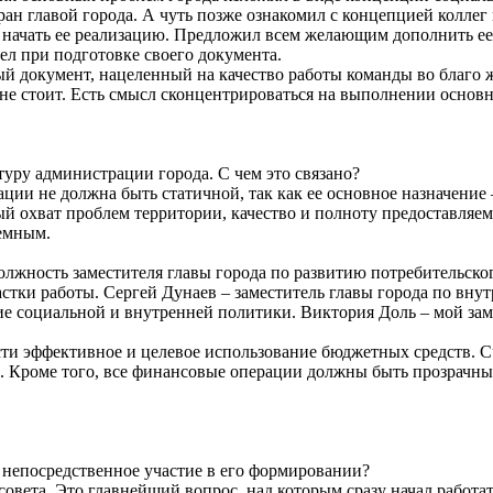
ран главой города. А чуть позже ознакомил с концепцией коллег
ее начать ее реализацию. Предложил всем желающим дополнить 
дел при подготовке своего документа.
й документ, нацеленный на качество работы команды во благо ж
не стоит. Есть смысл сконцентрироваться на выполнении основн
уру администрации города. С чем это связано?
ции не должна быть статичной, так как ее основное назначение
й охват проблем территории, качество и полноту предоставляе
темным.
олжность заместителя главы города по развитию потребительско
стки работы. Сергей Дунаев – заместитель главы города по внут
е социальной и внутренней политики. Виктория Доль – мой заме
сти эффективное и целевое использование бюджетных средств. 
ие. Кроме того, все финансовые операции должны быть прозрачны
непосредственное участие в его формировании?
рсовета. Это главнейший вопрос, над которым сразу начал работа