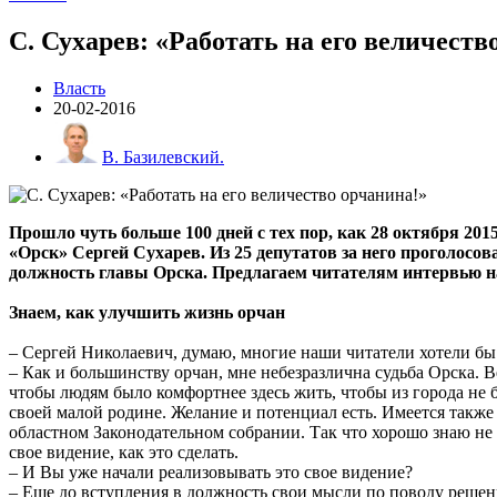
С. Сухарев: «Работать на его величеств
Власть
20-02-2016
В. Базилевский.
Прошло чуть больше 100 дней с тех пор, как 28 октября 20
«Орск» Сергей Сухарев. Из 25 депутатов за него проголосо
должность главы Орска. Предлагаем читателям интервью на
Знаем, как улучшить жизнь орчан
– Сергей Николаевич, думаю, многие наши читатели хотели бы 
– Как и большинству орчан, мне небезразлична судьба Орска. В
чтобы людям было комфортнее здесь жить, чтобы из города не 
своей малой родине. Желание и потенциал есть. Имеется также 
областном Законодательном собрании. Так что хорошо знаю не 
свое видение, как это сделать.
– И Вы уже начали реализовывать это свое видение?
– Еще до вступления в должность свои мысли по поводу реше