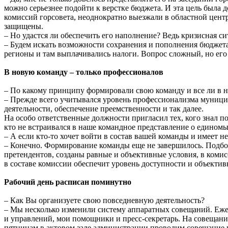
можно серьезнее подойти к верстке бюджета. И эта цель была 
комиссий горсовета, неоднократно выезжали в областной цент
защищены.
– Но удастся ли обеспечить его наполнение? Ведь кризисная си
– Будем искать возможности сохранения и пополнения бюджета.
регионы и там выплачивались налоги. Вопрос сложный, но его 
В новую команду – только профессионалов
– По какому принципу формировали свою команду и все ли в
– Прежде всего учитывался уровень профессионализма муниц
деятельности, обеспечение преемственности и так далее.
На особо ответственные должности пригласил тех, кого знал по
кто не встраивался в наше командное представление о единомы
– А если кто-то хочет войти в состав вашей команды и имеет н
– Конечно. Формирование команды еще не завершилось. Подбо
претендентов, созданы равные и объективные условия, в комис
в составе комиссии обеспечит уровень доступности и объекти
Рабочий день расписан поминутно
– Как Вы организуете свою повседневную деятельность?
– Мы несколько изменили систему аппаратных совещаний. Ежед
и управлений, мои помощники и пресс-секретарь. На совещании
пятницам в актовом зале администрации проводим совещание в 