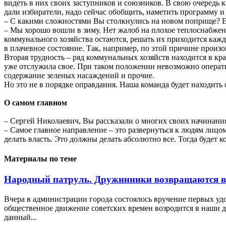
видеть в них своих заступников и союзников. В свою очередь 
дали избиратели, надо сейчас обобщить, наметить программу и
– С какими сложностями Вы столкнулись на новом поприще? Е
– Мы хорошо вошли в зиму. Нет жалоб на плохое теплоснабжен
коммунального хозяйства остаются, решать их приходится каж
в плачевное состояние. Так, например, по этой причине произ
Вторая трудность – ряд коммунальных хозяйств находится в кра
уже отслужила свое. При таком положении невозможно оператив
содержание зеленых насаждений и прочие.
Но это не в порядке оправдания. Наша команда будет находит
О самом главном
– Сергей Николаевич, Вы рассказали о многих своих начинаниях
– Самое главное направление – это развернуться к людям лицом
делать власть. Это должны делать абсолютно все. Тогда будет 
Материалы по теме
Народный патруль. Дружинники возвращаются в
Вчера в администрации города состоялось вручение первых удо
общественное движение советских времен возродится в наши дн
данный...