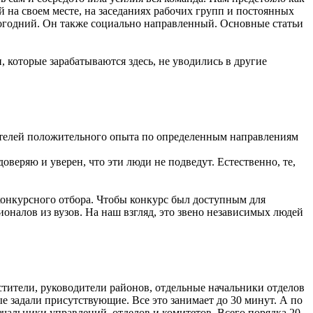
 на своем месте, на заседаниях рабочих групп и постоянных
логодний. Он также социально направленный. Основные статьи
, которые зарабатываются здесь, не уводились в другие
ителей положительного опыта по определенным направлениям
оверяю и уверен, что эти люди не подведут. Естественно, те,
конкурсного отбора. Чтобы конкурс был доступным для
оналов из вузов. На наш взгляд, это звено независимых людей
стители, руководители районов, отдельные начальники отделов
е задали присутствующие. Все это занимает до 30 минут. А по
чальники управлений, отделов и комитетов. Всего порядка 20