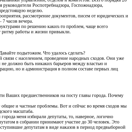
я руководители Роспотребнадзора, Госпожнадзора,
 предстоящую неделю.
ероприятия, рассмотрение документов, писем от юридических и
 7 часов вечера.
руктурами по решению каких-то проблем, чаще всего
му ритму работы и жизни привыкли.
 Давайте подытожим. Что удалось сделать?
й связи с населением, проведение народных сходов. Они уже
н не должно быть никаких барьеров между властью и
трацию, но и администрация в полном составе первых лиц
ости Ваших предшественников на посту главы города. Почему
 общие и частные проблемы. Вот и сейчас во время сходов мы
дского масштаба.
 города меня избирали депутаты, то, наверное, логично
епутатом в собрании принимают участие до 30 человек. Это
оступившие депутатам в виде наказов в период предвыборной