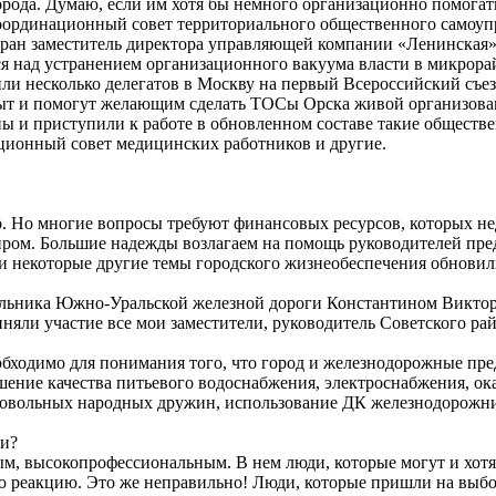
орода. Думаю, если им хотя бы немного организационно помогат
оординационный совет территориального общественного самоупр
ан заместитель директора управляющей компании «Ленинская» В
я над устранением организационного вакуума власти в микрорай
и несколько делегатов в Москву на первый Всероссийский съез
опыт и помогут желающим сделать ТОСы Орска живой организова
ны и приступили к работе в обновленном составе такие обществ
ационный совет медицинских работников и другие.
. Но многие вопросы требуют финансовых ресурсов, которых нед
миром. Большие надежды возлагаем на помощь руководителей пр
и некоторые другие темы городского жизнеобеспечения обновил
начальника Южно-Уральской железной дороги Константином Викт
няли участие все мои заместители, руководитель Советского ра
бходимо для понимания того, что город и железнодорожные пре
чшение качества питьевого водоснабжения, электроснабжения, 
овольных народных дружин, использование ДК железнодорожнико
ни?
, высокопрофессиональным. В нем люди, которые могут и хотят 
 реакцию. Это же неправильно! Люди, которые пришли на выбор