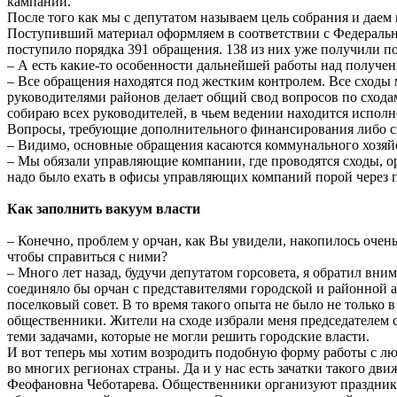
кампании.
После того как мы с депутатом называем цель собрания и да
Поступивший материал оформляем в соответствии с Федеральн
поступило порядка 391 обращения. 138 из них уже получили п
– А есть какие-то особенности дальнейшей работы над получ
– Все обращения находятся под жестким контролем. Все сходы 
руководителями районов делает общий свод вопросов по сходам
собираю всех руководителей, в чьем ведении находится исполн
Вопросы, требующие дополнительного финансирования либо св
– Видимо, основные обращения касаются коммунального хозяйс
– Мы обязали управляющие компании, где проводятся сходы, о
надо было ехать в офисы управляющих компаний порой через п
Как заполнить вакуум власти
– Конечно, проблем у орчан, как Вы увидели, накопилось очень
чтобы справиться с ними?
– Много лет назад, будучи депутатом горсовета, я обратил вни
соединяло бы орчан с представителями городской и районной 
поселковый совет. В то время такого опыта не было не только 
общественники. Жители на сходе избрали меня председателем с
теми задачами, которые не могли решить городские власти.
И вот теперь мы хотим возродить подобную форму работы с лю
во многих регионах страны. Да и у нас есть зачатки такого дв
Феофановна Чеботарева. Общественники организуют праздники д