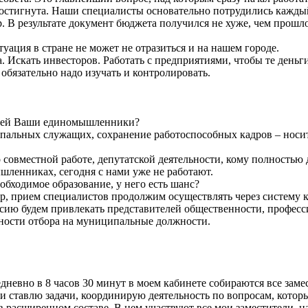
достигнута. Наши специалисты основательно потрудились каждый
р. В результате документ бюджета получился не хуже, чем прош
туация в стране не может не отразиться и на нашем городе.
 Искать инвесторов. Работать с предприятиями, чтобы те деньги
обязательно надо изучать и контролировать.
 ней Ваши единомышленники?
ипальных служащих, сохранение работоспособных кадров – нос
 совместной работе, депутатской деятельности, кому полностью д
шленниках, сегодня с нами уже не работают.
еобходимое образование, у него есть шанс?
р, прием специалистов продолжим осуществлять через систему 
сию будем привлекать представителей общественности, професси
вности отбора на муниципальные должности.
невно в 8 часов 30 минут в моем кабинете собираются все заме
 ставлю задачи, координирую деятельность по вопросам, которы
расширенном составе. В нем участвуют все мои заместители, на