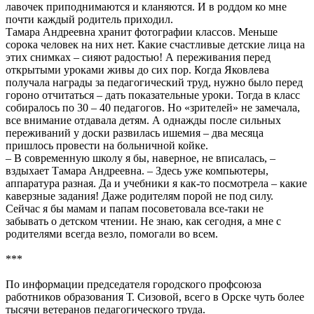
лавочек приподнимаются и кланяются. И в роддом ко мне
почти каждый родитель приходил.
Тамара Андреевна хранит фотографии классов. Меньше
сорока человек на них нет. Какие счастливые детские лица на
этих снимках – сияют радостью! А переживания перед
открытыми уроками живы до сих пор. Когда Яковлева
получала награды за педагогический труд, нужно было перед
гороно отчитаться – дать показательные уроки. Тогда в класс
собиралось по 30 – 40 педагогов. Но «зрителей» не замечала,
все внимание отдавала детям. А однажды после сильных
переживаний у доски развилась ишемия – два месяца
пришлось провести на больничной койке.
– В современную школу я бы, наверное, не вписалась, –
вздыхает Тамара Андреевна. – Здесь уже компьютеры,
аппаратура разная. Да и учебники я как-то посмотрела – какие
каверзные задания! Даже родителям порой не под силу.
Сейчас я бы мамам и папам посоветовала все-таки не
забывать о детском чтении. Не знаю, как сегодня, а мне с
родителями всегда везло, помогали во всем.
***
По информации председателя городского профсоюза
работников образования Т. Сизовой, всего в Орске чуть более
тысячи ветеранов педагогического труда.