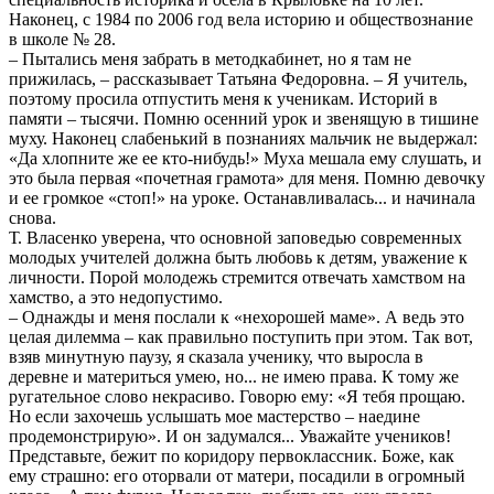
Наконец, с 1984 по 2006 год вела историю и обществознание
в школе № 28.
– Пытались меня забрать в методкабинет, но я там не
прижилась, – рассказывает Татьяна Федоровна. – Я учитель,
поэтому просила отпустить меня к ученикам. Историй в
памяти – тысячи. Помню осенний урок и звенящую в тишине
муху. Наконец слабенький в познаниях мальчик не выдержал:
«Да хлопните же ее кто-нибудь!» Муха мешала ему слушать, и
это была первая «почетная грамота» для меня. Помню девочку
и ее громкое «стоп!» на уроке. Останавливалась... и начинала
снова.
Т. Власенко уверена, что основной заповедью современных
молодых учителей должна быть любовь к детям, уважение к
личности. Порой молодежь стремится отвечать хамством на
хамство, а это недопустимо.
– Однажды и меня послали к «нехорошей маме». А ведь это
целая дилемма – как правильно поступить при этом. Так вот,
взяв минутную паузу, я сказала ученику, что выросла в
деревне и материться умею, но... не имею права. К тому же
ругательное слово некрасиво. Говорю ему: «Я тебя прощаю.
Но если захочешь услышать мое мастерство – наедине
продемонстрирую». И он задумался... Уважайте учеников!
Представьте, бежит по коридору первоклассник. Боже, как
ему страшно: его оторвали от матери, посадили в огромный