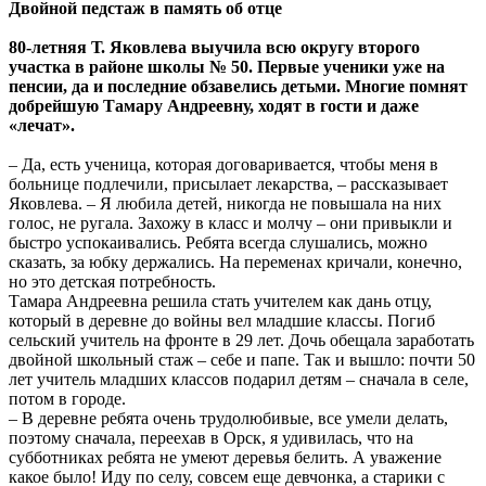
Двойной педстаж в память об отце
80-летняя Т. Яковлева выучила всю округу второго
участка в районе школы № 50. Первые ученики уже на
пенсии, да и последние обзавелись детьми. Многие помнят
добрейшую Тамару Андреевну, ходят в гости и даже
«лечат».
– Да, есть ученица, которая договаривается, чтобы меня в
больнице подлечили, присылает лекарства, – рассказывает
Яковлева. – Я любила детей, никогда не повышала на них
голос, не ругала. Захожу в класс и молчу – они привыкли и
быстро успокаивались. Ребята всегда слушались, можно
сказать, за юбку держались. На переменах кричали, конечно,
но это детская потребность.
Тамара Андреевна решила стать учителем как дань отцу,
который в деревне до войны вел младшие классы. Погиб
сельский учитель на фронте в 29 лет. Дочь обещала заработать
двойной школьный стаж – себе и папе. Так и вышло: почти 50
лет учитель младших классов подарил детям – сначала в селе,
потом в городе.
– В деревне ребята очень трудолюбивые, все умели делать,
поэтому сначала, переехав в Орск, я удивилась, что на
субботниках ребята не умеют деревья белить. А уважение
какое было! Иду по селу, совсем еще девчонка, а старики с