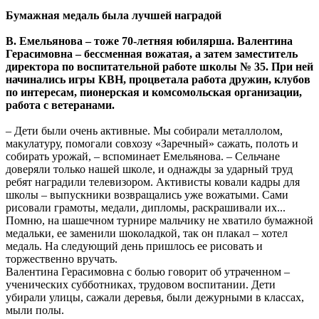
Бумажная медаль была лучшей наградой
В. Емельянова – тоже 70-летняя юбилярша. Валентина
Герасимовна – бессменная вожатая, а затем заместитель
директора по воспитательной работе школы № 35. При ней
начинались игры КВН, процветала работа дружин, клубов
по интересам, пионерская и комсомольская организации,
работа с ветеранами.
– Дети были очень активные. Мы собирали металлолом,
макулатуру, помогали совхозу «Заречный» сажать, полоть и
собирать урожай, – вспоминает Емельянова. – Сельчане
доверяли только нашей школе, и однажды за ударный труд
ребят наградили телевизором. Активисты ковали кадры для
школы – выпускники возвращались уже вожатыми. Сами
рисовали грамоты, медали, дипломы, раскрашивали их...
Помню, на шашечном турнире мальчику не хватило бумажной
медальки, ее заменили шоколадкой, так он плакал – хотел
медаль. На следующий день пришлось ее рисовать и
торжественно вручать.
Валентина Герасимовна с болью говорит об утраченном –
ученических субботниках, трудовом воспитании. Дети
убирали улицы, сажали деревья, были дежурными в классах,
мыли полы.