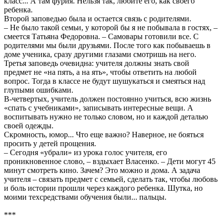
класс... А там фурия. Нельзя так, любите его, как своего
ребенка.
Второй заповедью была и остается связь с родителями.
– Не было такой семьи, у которой бы я не побывала в гостях, –
смеется Татьяна Федоровна. – Самовары готовили все. С
родителями мы были друзьями. После того как побываешь в
доме ученика, сразу другими глазами смотришь на него.
Третья заповедь очевидна: учителя должны знать свой
предмет не «на пять, а на ять», чтобы ответить на любой
вопрос. Тогда в классе не будут шушукаться и смеяться над
глупыми ошибками.
В-четвертых, учитель должен постоянно учиться, всю жизнь
«спать с учебниками», записывать интересные вещи. А
воспитывать нужно не только словом, но и каждой деталью
своей одежды.
Скромность, юмор... Что еще важно? Наверное, не бояться
просить у детей прощения.
– Сегодня «убрали» из урока голос учителя, его
проникновенное слово, – вздыхает Власенко. – Дети могут 45
минут смотреть кино. Зачем? Это можно и дома. А задача
учителя – связать предмет с семьей, сделать так, чтобы любовь
и боль истории прошли через каждого ребенка. Шутка, но
моими техсредствами обучения были... пальцы.
***