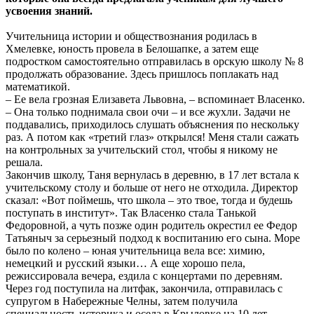
усвоения знаний.
Учительница истории и обществознания родилась в
Хмелевке, юность провела в Белошапке, а затем еще
подростком самостоятельно отправилась в орскую школу № 8
продолжать образование. Здесь пришлось поплакать над
математикой.
– Ее вела грозная Елизавета Львовна, – вспоминает Власенко.
– Она только поднимала свои очи – и все жухли. Задачи не
поддавались, приходилось слушать объяснения по нескольку
раз. А потом как «третий глаз» открылся! Меня стали сажать
на контрольных за учительский стол, чтобы я никому не
решала.
Закончив школу, Таня вернулась в деревню, в 17 лет встала к
учительскому столу и больше от него не отходила. Директор
сказал: «Вот поймешь, что школа – это твое, тогда и будешь
поступать в институт». Так Власенко стала Танькой
Федоровной, а чуть позже один родитель окрестил ее Федор
Татьяныч за серьезный подход к воспитанию его сына. Море
было по колено – юная учительница вела все: химию,
немецкий и русский языки… А еще хорошо пела,
режиссировала вечера, ездила с концертами по деревням.
Через год поступила на литфак, закончила, отправилась с
супругом в Набережные Челны, затем получила
специальность историка и осела в Крыловке на 10 лет.