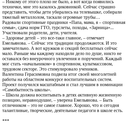
– Никому от этого плохо не было, а вот когда появились
технички, мне это казалось диковинкой. Сейчас страшно
представить, чтобы дети убирались на телевышке, собирали
тяжелый металлолом, таскали огромные трубы…
Радовали спортивные праздники «Папа, мама, я – спортивная
семья», сдача норм ГТО, турслеты, походы, «Зарница»...
Участвовали родители, дети, учителя.
– Здоровье детей – это все-таки главное, – отмечает
Емельянова. – Сейчас эти традиции продолжаются. И это
замечательно. А вот кружков и секций бесплатных сейчас
мало. Раньше мы каждому находили дело по душе, никто не
оставался без внеурочного увлечения и поручений. Каждый
мог стать «начальником» в спортивном, культмассовом,
трудовом секторе. Это стимулировало учеников.
Валентина Герасимовна подвела итог своей многолетней
работы на областном конкурсе воспитательных систем.
Проект получился масштабным и стал лучшим в номинации
«Самобытность школы».
– Школа должна воспитывать в детях активную жизненную
позицию, неравнодушие, – уверена Емельянова. – Быть
отличником – это не самое главное. Хорошо, что и сегодня
талантливые, творческие, деятельные педагоги в школе есть.
***