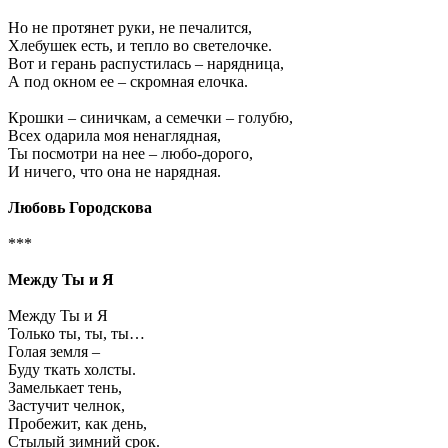
Но не протянет руки, не печалится,
Хлебушек есть, и тепло во светелочке.
Вот и герань распустилась – нарядница,
А под окном ее – скромная елочка.
Крошки – синичкам, а семечки – голубю,
Всех одарила моя ненаглядная,
Ты посмотри на нее – любо-дорого,
И ничего, что она не нарядная.
Любовь Городскова
***
Между Ты и Я
Между Ты и Я
Только ты, ты, ты…
Голая земля –
Буду ткать холсты.
Замелькает тень,
Застучит челнок,
Пробежит, как день,
Стылый зимний срок.