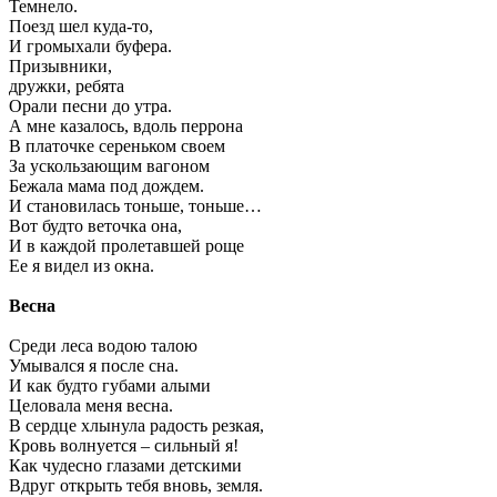
Темнело.
Поезд шел куда-то,
И громыхали буфера.
Призывники,
дружки, ребята
Орали песни до утра.
А мне казалось, вдоль перрона
В платочке сереньком своем
За ускользающим вагоном
Бежала мама под дождем.
И становилась тоньше, тоньше…
Вот будто веточка она,
И в каждой пролетавшей роще
Ее я видел из окна.
Весна
Среди леса водою талою
Умывался я после сна.
И как будто губами алыми
Целовала меня весна.
В сердце хлынула радость резкая,
Кровь волнуется – сильный я!
Как чудесно глазами детскими
Вдруг открыть тебя вновь, земля.