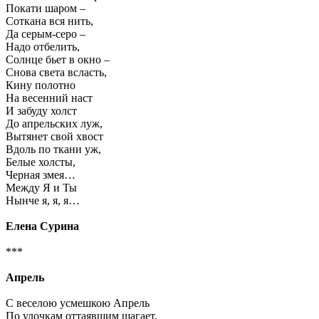
Покати шаром –
Соткана вся нить,
Да серым-серо –
Надо отбелить,
Солнце бьет в окно –
Снова света всласть,
Кину полотно
На весенний наст
И забуду холст
До апрельских луж,
Вытянет свой хвост
Вдоль по ткани уж,
Белые холсты,
Черная змея…
Между Я и Ты
Нынче я, я, я…
Елена Сурина
***
Апрель
С веселою усмешкою Апрель
По улочкам оттаявшим шагает.