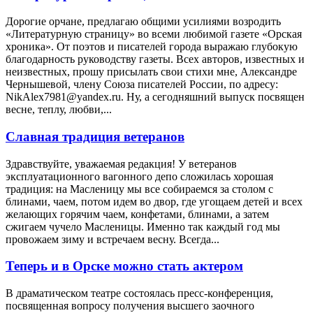
Дорогие орчане, предлагаю общими усилиями возродить
«Литературную страницу» во всеми любимой газете «Орская
хроника». От поэтов и писателей города выражаю глубокую
благодарность руководству газеты. Всех авторов, известных и
неизвестных, прошу присылать свои стихи мне, Александре
Чернышевой, члену Союза писателей России, по адресу:
NikAlex7981@yandex.ru. Ну, а сегодняшний выпуск посвящен
весне, теплу, любви,...
Славная традиция ветеранов
Здравствуйте, уважаемая редакция! У ветеранов
эксплуатационного вагонного депо сложилась хорошая
традиция: на Масленицу мы все собираемся за столом с
блинами, чаем, потом идем во двор, где угощаем детей и всех
желающих горячим чаем, конфетами, блинами, а затем
сжигаем чучело Масленицы. Именно так каждый год мы
провожаем зиму и встречаем весну. Всегда...
Теперь и в Орске можно стать актером
В драматическом театре состоялась пресс-конференция,
посвященная вопросу получения высшего заочного