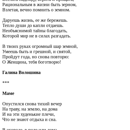
Рациональным в жизни быть зерном,
Взлетая, вечно помнить о земном.
Даруешь жизнь, ее же бережешь.
Тепло души до капли отдаешь.
Необъяснимой тайны благодать,
Которой мир не в силах разгадать.
В твоих руках огромный шар земной,
Умеешь быть и грешной, и святой,
Пройдут года, но снова повторю:
О Женщина, тебя боготворю!
Галина Волошина
***
Маме
Опустился снова тихий вечер
На траву, на землю, на дома
И на эти худенькие плечи,
Что не знают отдыха и сна.
В огороде, в поле или дома,