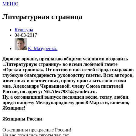
МЕНЮ
Литературная страница
Культура
04-03-2017
К. Мазуренко.
Дорогие орчане, предлагаю общими усилиями возродить
«Литературную страницу» во всеми любимой газете
«Орская хроника». От поэтов и писателей города выражаю
глубокую благодарность руководству газеты. Всех авторов,
известных и неизвестных, прошу присылать свои стихи
мне, Александре Чернышевой, члену Союза писателей
России, по адресу: NikAlex7981@yandex.ru.
Ну, а сегодняшний выпуск посвящен весне, теплу, любви,
предстоящему Международному дню 8 Марта и, конечно,
Женщине!
Женщины России
О женщины прекрасные России!
На вас ложились тяготы тех лет,