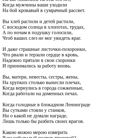
Когда мужчины ваши уходили
На бой кровавый в сумрачный рассвет.
Вы хлеб растили и детей растили,
С восходом солнца в хлопотах, трудах,
А по ночам в подушку голосили,
Чтоб ваших слез не мог увидеть враг.
И даже страшные листочки-похоронки,
Что рвали и терзали сердце в кровь,
Надежно прятали в свои схоронки
И принимались за работу вновь.
Вы, матери, невесты, сестры, жены,
На хрупких столько вынесли плечах,
Когда вернулись в города сожженные,
Когда работали на доменных печах.
Когда голодные в блокадном Ленинграде
Вы сутками стояли у станков,
Ни о какой не думали награде,
Лишь только бы разбить своих врагов.
Какою можно мерою измерить
Ваш небывалый подвиг трудовой?