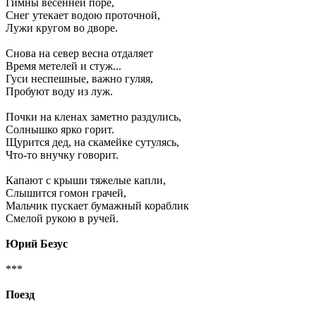
Гимны весенней поре,
Снег утекает водою проточной,
Лужи кругом во дворе.
Снова на север весна отдаляет
Время метелей и стуж...
Гуси неспешные, важно гуляя,
Пробуют воду из луж.
Почки на кленах заметно раздулись,
Солнышко ярко горит.
Щурится дед, на скамейке сутулясь,
Что-то внучку говорит.
Капают с крыши тяжелые капли,
Слышится гомон грачей,
Мальчик пускает бумажный кораблик
Смелой рукою в ручей.
Юрий Безус
***
Поезд