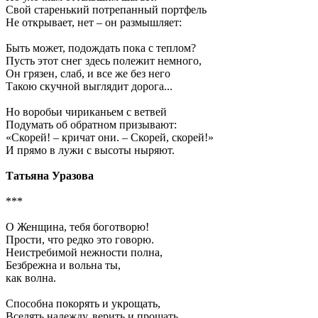
Свой старенький потрепанный портфель
Не открывает, нет – он размышляет:
Быть может, подождать пока с теплом?
Пусть этот снег здесь полежит немного,
Он грязен, слаб, и все же без него
Такою скучной выглядит дорога...
Но воробьи чириканьем с ветвей
Подумать об обратном призывают:
«Скорей! – кричат они. – Скорей, скорей!»
И прямо в лужи с высоты ныряют.
Татьяна Уразова
***
О Женщина, тебя боготворю!
Прости, что редко это говорю.
Неистребимой нежности полна,
Безбрежна и вольна ты,
как волна.
Способна покорять и укрощать,
Вселять надежду, верить и прощать,