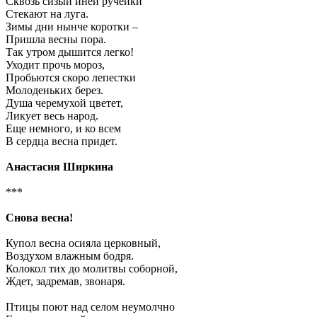
Сквозь сизый иней ручейки
Стекают на луга.
Зимы дни нынче коротки –
Пришла весны пора.
Так утром дышится легко!
Уходит прочь мороз,
Пробьются скоро лепестки
Молоденьких берез.
Душа черемухой цветет,
Ликует весь народ.
Еще немного, и ко всем
В сердца весна придет.
Анастасия Ширкина
***
Снова весна!
Купол весна осияла церковный,
Воздухом влажным бодря.
Колокол тих до молитвы соборной,
Ждет, задремав, звонаря.
Птицы поют над селом неумолчно