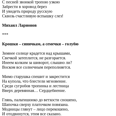
С песней звонкой тропою узкою
Забрести в хоровод берез
И увидеть природу русскую
Сквозь счастливую вспышку слез!
Михаил Ларионов
***
Крошки – синичкам, а семечки – голубю
Зимнее солнце крадется над крышами,
Свечкой затеплится, не разгорается.
Инеем колким за шиворот, слышно ли?
Воском все солнечным переполняется.
Мимо старушка спешит и закрестится
На купола, что блестели мгновение.
Среди сугробов тропинка и лестница
Вверх деревянная… Сердцебиение.
Глянь, пальтишонко до ветхости сношено,
Шапочка сверху платочком повязана.
Модницы глянут – лицо перекошено,
И отодвинутся, этим все сказано.