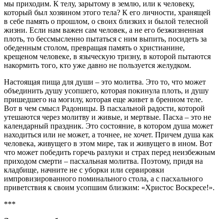
мы приходим. К телу, зарытому в землю, или к человеку,
который был хозяином этого тела? К его личности, хранящей
в себе память о прошлом, о своих близких и былой телесной
жизни. Если нам важен сам человек, а не его безжизненная
плоть, то бессмысленно пытаться с ним выпить, посидеть за
обеденным столом, превращая память о христианине,
крещеном человеке, в языческую тризну, в которой пытаются
накормить того, кто уже давно не пользуется желудком.
Настоящая пища для души – это молитва. Это то, что может
объединить душу усопшего, которая покинула плоть, и душу
пришедшего на могилу, которая еще живет в бренном теле.
Вот в чем смысл Радоницы. В пасхальной радости, которой
утешаются через молитву и живые, и мертвые. Пасха – это не
календарный праздник. Это состояние, в котором душа может
находиться или не может, а точнее, не хочет. Причем душа как
человека, живущего в этом мире, так и живущего в ином. Вот
что может победить горечь разлуки и страх перед неизбежным
приходом смерти – пасхальная молитва. Поэтому, придя на
кладбище, начните не с уборки или сервировки
импровизированного поминального стола, а с пасхального
приветствия к своим усопшим близким: «Христос Воскресе!».
***