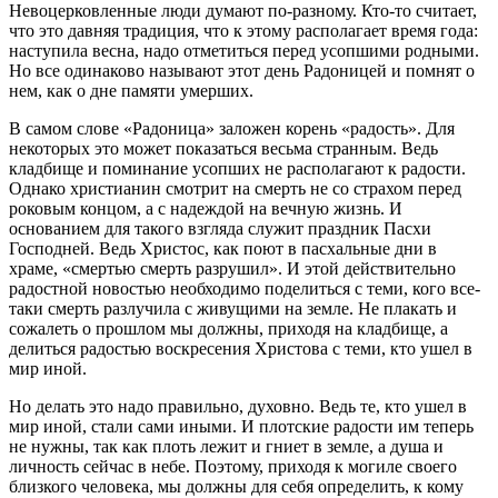
Невоцерковленные люди думают по-разному. Кто-то считает,
что это давняя традиция, что к этому располагает время года:
наступила весна, надо отметиться перед усопшими родными.
Но все одинаково называют этот день Радоницей и помнят о
нем, как о дне памяти умерших.
В самом слове «Радоница» заложен корень «радость». Для
некоторых это может показаться весьма странным. Ведь
кладбище и поминание усопших не располагают к радости.
Однако христианин смотрит на смерть не со страхом перед
роковым концом, а с надеждой на вечную жизнь. И
основанием для такого взгляда служит праздник Пасхи
Господней. Ведь Христос, как поют в пасхальные дни в
храме, «смертью смерть разрушил». И этой действительно
радостной новостью необходимо поделиться с теми, кого все-
таки смерть разлучила с живущими на земле. Не плакать и
сожалеть о прошлом мы должны, приходя на кладбище, а
делиться радостью воскресения Христова с теми, кто ушел в
мир иной.
Но делать это надо правильно, духовно. Ведь те, кто ушел в
мир иной, стали сами иными. И плотские радости им теперь
не нужны, так как плоть лежит и гниет в земле, а душа и
личность сейчас в небе. Поэтому, приходя к могиле своего
близкого человека, мы должны для себя определить, к кому