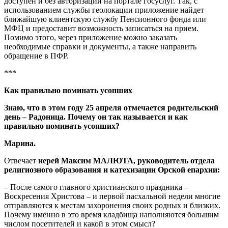
доступен и без авторизации на портале госуслуг. Так, с
использованием службы геолокации приложение найдет
ближайшую клиентскую службу Пенсионного фонда или
МФЦ и предоставит возможность записаться на прием.
Помимо этого, через приложение можно заказать
необходимые справки и документы, а также направить
обращение в ПФР.
***
Как правильно поминать усопших
Знаю, что в этом году 25 апреля отмечается родительский
день – Радоница. Почему он так называется и как
правильно поминать усопших?
Марина.
Отвечает
иерей Максим МАЛЮТА, руководитель отдела
религиозного образования и катехизации Орской епархии:
– После самого главного христианского праздника –
Воскресения Христова – и первой пасхальной недели многие
отправляются к местам захоронения своих родных и близких.
Почему именно в это время кладбища наполняются большим
числом посетителей и какой в этом смысл?