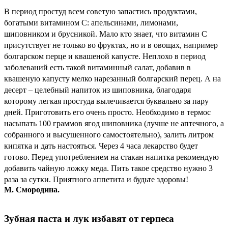
В период простуд всем советую запастись продуктами,
богатыми витамином С: апельсинами, лимонами,
шиповником и брусникой. Мало кто знает, что витамин С
присутствует не только во фруктах, но и в овощах, например
болгарском перце и квашеной капусте. Неплохо в период
заболеваний есть такой витаминный салат, добавив в
квашеную капусту мелко нарезанный болгарский перец. А на
десерт – целебный напиток из шиповника, благодаря
которому легкая простуда вылечивается буквально за пару
дней. Приготовить его очень просто. Необходимо в термос
насыпать 100 граммов ягод шиповника (лучше не аптечного, а
собранного и высушенного самостоятельно), залить литром
кипятка и дать настояться. Через 4 часа лекарство будет
готово. Перед употреблением на стакан напитка рекомендую
добавить чайную ложку меда. Пить такое средство нужно 3
раза за сутки. Приятного аппетита и будьте здоровы!
М. Смородина.
Зубная паста и лук избавят от герпеса