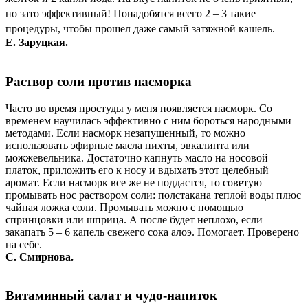
но зато эффективный! Понадобятся всего 2 – 3 такие
процедуры, чтобы прошел даже самый затяжной кашель.
Е. Заруцкая.
Раствор соли против насморка
Часто во время простуды у меня появляется насморк. Со
временем научилась эффективно с ним бороться народными
методами. Если насморк незапущенный, то можно
использовать эфирные масла пихты, эвкалипта или
можжевельника. Достаточно капнуть масло на носовой
платок, приложить его к носу и вдыхать этот целебный
аромат. Если насморк все же не поддастся, то советую
промывать нос раствором соли: полстакана теплой воды плюс
чайная ложка соли. Промывать можно с помощью
спринцовки или шприца. А после будет неплохо, если
закапать 5 – 6 капель свежего сока алоэ. Помогает. Проверено
на себе.
С. Смирнова.
Витаминный салат и чудо-напиток