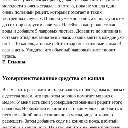
молодости я очень страдала от этого, пока не узнала один
очень полезный рецепт, который помогает в таких
экстренных случаях. Прошло уже много лет, а я пользуюсь им
до сих пор и другим советую. Налейте в кастрюлю стакан
воды и добавьте 5 лавровых листьев. Доведите до кипения и
оставьте отвар настаиваться 2 часа. Закапывайте в каждое ухо
по 7 – 10 капель, а также пейте отвар по 2 столовые ложки 3
раза в день. Увидите, что обычный лавровый лист творит
чудеса.
Е. Еськина.
Усовершенствованное средство от кашля
Все мы хоть раз в жизни сталкивались с простудным кашлем и
с детства знаем, что при этом хорошо помогает молоко с
медом. У меня есть свой усовершенствованный рецепт этого
снадобья. Необходимо вскипятить стакан молока, добавить в
него по чайной ложке сливочного масла, меда и хорошо
размешать. Затем добавить соду на кончике ножа, взбитый
желток и 2 капли йода. На вкус напиток не очень приятный,