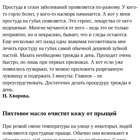
Простуда в сезон заболеваний проявляется по-разному. У кого-
то горло болит, у кого-то насморк начинается. А вот у меня
простуда на губах появляется. Это герпес, лекарства от него
недешевые. Многие мучаются от него – ведь это не только
неприятно, но и некрасиво, бывает, что и следы остаются.
Еще несколько лет назад одна знакомая посоветовала мне
лечить простуду на губах самой обычной дешевой зубной
пастой. Мазать необходимо трижды в день. Проходит очень
быстро, но лишь при первых признаках. А вот если уже
появились пузырьки, то можно приложить разрезанную
луковицу и подержать 3 минуты. Главное – не
переусердствовать. Достаточно делать процедуру трижды в
день.
Н. Хворова.
Пихтовое масло очистит кожу от прыщей
При резкой смене температуры на улице у некоторых людей
появляются простудные прыщи. Обычно они возникают в
области носа, губ, ушных раковин, на подбородке. Самое