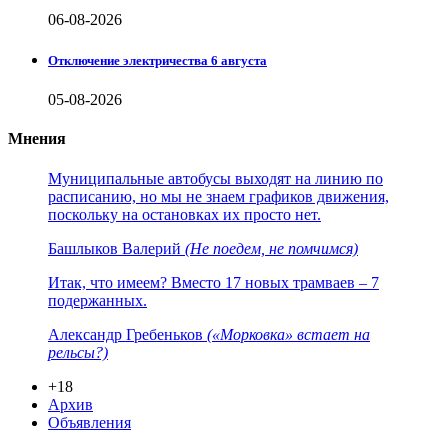
06-08-2026
Отключение электричества 6 августа
05-08-2026
Мнения
Муниципальные автобусы выходят на линию по
расписанию, но мы не знаем графиков движения,
поскольку на остановках их просто нет.
Башлыков Валерий
(Не поедем, не помчимся)
Итак, что имеем? Вместо 17 новых трамваев – 7
подержанных.
Александр Гребеньков
(«Морковка» встает на
рельсы?)
+18
Архив
Объявления