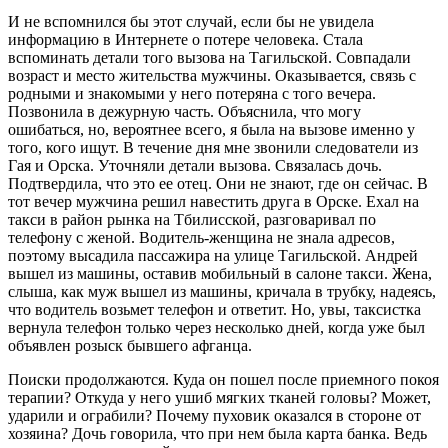
И не вспомнился бы этот случай, если бы не увидела
информацию в Интернете о потере человека. Стала
вспоминать детали того вызова на Тагильской. Совпадали
возраст и место жительства мужчины. Оказывается, связь с
родными и знакомыми у него потеряна с того вечера.
Позвонила в дежурную часть. Объяснила, что могу
ошибаться, но, вероятнее всего, я была на вызове именно у
того, кого ищут. В течение дня мне звонили следователи из
Гая и Орска. Уточняли детали вызова. Связалась дочь.
Подтвердила, что это ее отец. Они не знают, где он сейчас. В
тот вечер мужчина решил навестить друга в Орске. Ехал на
такси в район рынка на Тбилисской, разговаривал по
телефону с женой. Водитель-женщина не знала адресов,
поэтому высадила пассажира на улице Тагильской. Андрей
вышел из машины, оставив мобильный в салоне такси. Жена,
слыша, как муж вышел из машины, кричала в трубку, надеясь,
что водитель возьмет телефон и ответит. Но, увы, таксистка
вернула телефон только через несколько дней, когда уже был
объявлен розыск бывшего афганца.
Поиски продолжаются. Куда он пошел после приемного покоя
терапии? Откуда у него ушиб мягких тканей головы? Может,
ударили и ограбили? Почему пуховик оказался в стороне от
хозяина? Дочь говорила, что при нем была карта банка. Ведь