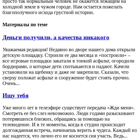
просто так нормальный человек не окажется лежащим на
холодной земле в чужом городе. Нам остается пожелать
благополучного исхода грустной истории.
Материалы по теме
Деньги получили, а качества никакого
Уважаемая редакция! Недавно во дворе нашего дома открыли
детскую площадку. Строили ее два месяца и «построили» –
все игровые площадки закатали в тонкий асфальт, огородили
бордюрами, о которые дети спотыкаются и падают. Качели
установили на щебенку и даже не закрепили. Сказали, что
сверху положат асфальт и сооружение будет стоять прочно.
Очень...
Ищу тебя
Уже много лет в телеэфире существует передача «Жди меня».
Смотреть ее без слез невозможно. Люди годами разыскивают
потерявшихся близких, обращаясь за помощью на
телевидение. И в те моменты, когда в студии происходит
долгожданная встреча, начинаешь верить в чудеса. Каждый из
нас надеется, что лично его не коснется сия участь. Ведь...