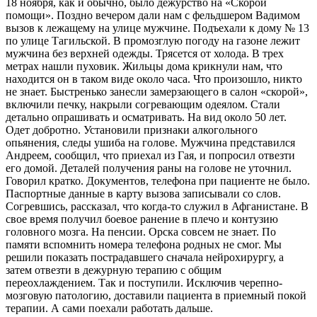
18 ноября, как и обычно, было дежурство на «Скорой
помощи». Поздно вечером дали нам с фельдшером Вадимом
вызов к лежащему на улице мужчине. Подъехали к дому № 13
по улице Тагильской. В промозглую погоду на газоне лежит
мужчина без верхней одежды. Трясется от холода. В трех
метрах нашли пуховик. Жильцы дома крикнули нам, что
находится он в таком виде около часа. Что произошло, никто
не знает. Быстренько занесли замерзающего в салон «скорой»,
включили печку, накрыли согревающим одеялом. Стали
детально опрашивать и осматривать. На вид около 50 лет.
Одет добротно. Установили признаки алкогольного
опьянения, следы ушиба на голове. Мужчина представился
Андреем, сообщил, что приехал из Гая, и попросил отвезти
его домой. Деталей получения раны на голове не уточнил.
Говорил кратко. Документов, телефона при пациенте не было.
Паспортные данные в карту вызова записывали со слов.
Согревшись, рассказал, что когда-то служил в Афганистане. В
свое время получил боевое ранение в плечо и контузию
головного мозга. На пенсии. Орска совсем не знает. По
памяти вспомнить номера телефона родных не смог. Мы
решили показать пострадавшего сначала нейрохирургу, а
затем отвезти в дежурную терапию с общим
переохлаждением. Так и поступили. Исключив черепно-
мозговую патологию, доставили пациента в приемный покой
терапии. А сами поехали работать дальше.