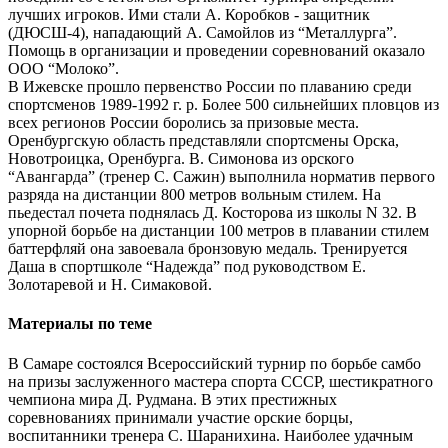
лучших игроков. Ими стали А. Коробков - защитник
(ДЮСШ-4), нападающий А. Самойлов из “Металлурга”.
Помощь в организации и проведении соревнований оказало
ООО “Молоко”.
В Ижевске прошло первенство России по плаванию среди
спортсменов 1989-1992 г. р. Более 500 сильнейших пловцов из
всех регионов России боролись за призовые места.
Оренбургскую область представляли спортсмены Орска,
Новотроицка, Оренбурга. В. Симонова из орского
“Авангарда” (тренер С. Сажин) выполнила норматив первого
разряда на дистанции 800 метров вольным стилем. На
пьедестал почета поднялась Д. Косторова из школы N 32. В
упорной борьбе на дистанции 100 метров в плавании стилем
баттерфляй она завоевала бронзовую медаль. Тренируется
Даша в спортшколе “Надежда” под руководством Е.
Золотаревой и Н. Симаковой.
Материалы по теме
В Самаре состоялся Всероссийский турнир по борьбе самбо
на призы заслуженного мастера спорта СССР, шестикратного
чемпиона мира Д. Рудмана. В этих престижных
соревнованиях принимали участие орские борцы,
воспитанники тренера С. Шаранихина. Наиболее удачным