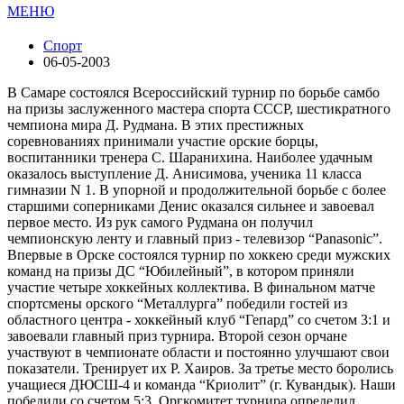
МЕНЮ
Спорт
06-05-2003
В Самаре состоялся Всероссийский турнир по борьбе самбо
на призы заслуженного мастера спорта СССР, шестикратного
чемпиона мира Д. Рудмана. В этих престижных
соревнованиях принимали участие орские борцы,
воспитанники тренера С. Шаранихина. Наиболее удачным
оказалось выступление Д. Анисимова, ученика 11 класса
гимназии N 1. В упорной и продолжительной борьбе с более
старшими соперниками Денис оказался сильнее и завоевал
первое место. Из рук самого Рудмана он получил
чемпионскую ленту и главный приз - телевизор “Panasonic”.
Впервые в Орске состоялся турнир по хоккею среди мужских
команд на призы ДС “Юбилейный”, в котором приняли
участие четыре хоккейных коллектива. В финальном матче
спортсмены орского “Металлурга” победили гостей из
областного центра - хоккейный клуб “Гепард” со счетом 3:1 и
завоевали главный приз турнира. Второй сезон орчане
участвуют в чемпионате области и постоянно улучшают свои
показатели. Тренирует их Р. Хаиров. За третье место боролись
учащиеся ДЮСШ-4 и команда “Криолит” (г. Кувандык). Наши
победили со счетом 5:3. Оргкомитет турнира определил