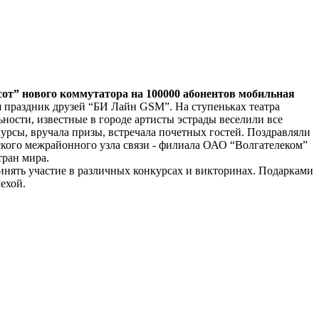
сот” нового коммутатора на 100000 абонентов мобильная
 праздник друзей “БИ Лайн GSM”. На ступеньках театра
ости, известные в городе артисты эстрады веселили все
урсы, вручала призы, встречала почетных гостей. Поздравляли
кого межрайонного узла связи - филиала ОАО “Волгателеком”
тран мира.
инять участие в различных конкурсах и викторинах. Подарками
ехой.