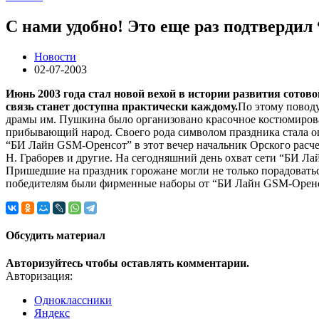
С нами удобно! Это еще раз подтверд
Новости
02-07-2003
Июнь 2003 года стал новой вехой в истории развития сото
связь станет доступна практически каждому.
По этому повод
драмы им. Пушкина было организовано красочное костюмирован
прибывающий народ. Своего рода символом праздника стала огр
“БИ Лайн GSM-Оренсот” в этот вечер начальник Орского расч
Н. Граборев и другие. На сегодняшний день охват сети “БИ Ла
Пришедшие на праздник горожане могли не только порадоватьс
победителям были фирменные наборы от “БИ Лайн GSM-Оренсот”
Обсудить материал
Авторизуйтесь чтобы оставлять комментарии.
Авторизация:
Одноклассники
Яндекс