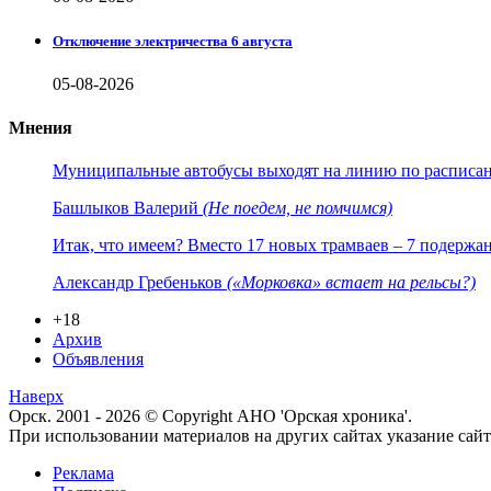
Отключение электричества 6 августа
05-08-2026
Мнения
Муниципальные автобусы выходят на линию по расписанию
Башлыков Валерий
(Не поедем, не помчимся)
Итак, что имеем? Вместо 17 новых трамваев – 7 подержа
Александр Гребеньков
(«Морковка» встает на рельсы?)
+18
Архив
Объявления
Наверх
Орск. 2001 - 2026 © Copyright АНО 'Орская хроника'.
При использовании материалов на других сайтах указание са
Реклама