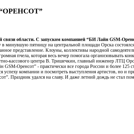
ил “ОРЕНСОТ”
вой связи области. С запуском компанией “БИ Лайн GSM-Орен
у в минувшую пятницу на центральной площади Орска состоялся
ное представление. Клоуны, коллективы народной самодеятельн
омная пчела, которая весь вечер помогала организовывать конк
етно-кассового центра В. Тришечкин, главный инженер ЛТЦ Орс
йн GSM-Оренсот” - практически все города России и более 125 с
я успеху компании и посмотреть выступления артистов, но и пр
. Праздник удался на славу. И даже летний дождь не стал пом