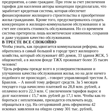
предприятия, а сами граждане. При этом за счет увеличения
тарифов для населения авторы концепции предполагали, что
заработает кредитная система, которая обеспечит
финансирование жилищного строительства и приобретение
жилья гражданами. Кроме того, предусматривалось создать
конкуренцию в жилищно-коммунальном обслуживании и за
счет нее снизить стоимость обслуживания. Но со временем
система претерпела лишь косметические изменения, сохранив
и даже ухудшив качество обслуживания.
В ТРЕСТЕ ВСЕ СПОКОЙНО
Чтобы узнать, как продвигается коммунальная реформа, мы
обратились в самый большой в городе трест жилищного
хозяйства, который обслуживает 485 домов, 33 здания ЖСК, 5
общежитий, а в жилом фонде ТЖХ проживает более 35 тысяч
человек!
“Цель реформы прежде всего в усовершенствовании и
улучшении качества обслуживания жилья, но на деле ничего
подобного не происходит, - говорит управляющий трестом А.
Браилов. – А виной тому дефицит средств. За 5 месяцев
текущего года начислено платежей на 28,8 млн. рублей, а
оплачено всего 22,3 млн. С увеличением тарифов вырос и
долг населения с 15,7 млн. рублей до 17,1 млн. Чтобы как-то
бороться с неплатежами, приходится отключать воду,
обращаться в суд. На сегодняшний день оформлены 42
исковых заявления на общую сумму 301 тыс. рублей,