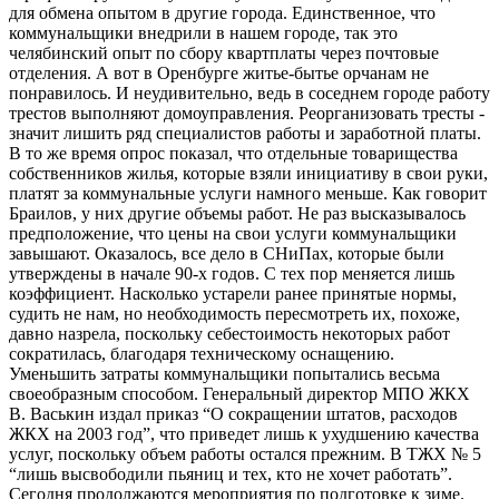
для обмена опытом в другие города. Единственное, что
коммунальщики внедрили в нашем городе, так это
челябинский опыт по сбору квартплаты через почтовые
отделения. А вот в Оренбурге житье-бытье орчанам не
понравилось. И неудивительно, ведь в соседнем городе работу
трестов выполняют домоуправления. Реорганизовать тресты -
значит лишить ряд специалистов работы и заработной платы.
В то же время опрос показал, что отдельные товарищества
собственников жилья, которые взяли инициативу в свои руки,
платят за коммунальные услуги намного меньше. Как говорит
Браилов, у них другие объемы работ. Не раз высказывалось
предположение, что цены на свои услуги коммунальщики
завышают. Оказалось, все дело в СНиПах, которые были
утверждены в начале 90-х годов. С тех пор меняется лишь
коэффициент. Насколько устарели ранее принятые нормы,
судить не нам, но необходимость пересмотреть их, похоже,
давно назрела, поскольку себестоимость некоторых работ
сократилась, благодаря техническому оснащению.
Уменьшить затраты коммунальщики попытались весьма
своеобразным способом. Генеральный директор МПО ЖКХ
В. Васькин издал приказ “О сокращении штатов, расходов
ЖКХ на 2003 год”, что приведет лишь к ухудшению качества
услуг, поскольку объем работы остался прежним. В ТЖХ № 5
“лишь высвободили пьяниц и тех, кто не хочет работать”.
Сегодня продолжаются мероприятия по подготовке к зиме.