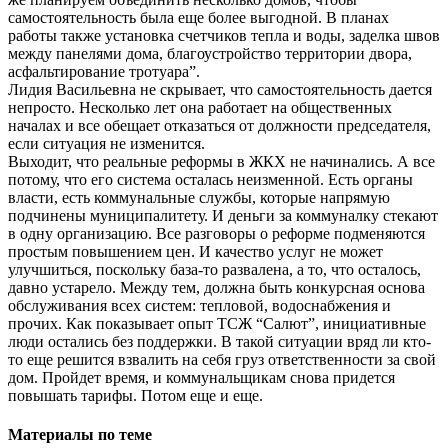
самостоятельность была еще более выгодной. В планах
работы также установка счетчиков тепла и воды, заделка швов
между панелями дома, благоустройство территории двора,
асфальтирование тротуара”.
Лидия Васильевна не скрывает, что самостоятельность дается
непросто. Несколько лет она работает на общественных
началах и все обещает отказаться от должности председателя,
если ситуация не изменится.
Выходит, что реальные реформы в ЖКХ не начинались. А все
потому, что его система осталась неизменной. Есть органы
власти, есть коммунальные службы, которые напрямую
подчинены муниципалитету. И деньги за коммуналку стекают
в одну организацию. Все разговоры о реформе подменяются
простым повышением цен. И качество услуг не может
улучшиться, поскольку база-то развалена, а то, что осталось,
давно устарело. Между тем, должна быть конкурсная основа
обслуживания всех систем: тепловой, водоснабжения и
прочих. Как показывает опыт ТСЖ “Салют”, инициативные
люди остались без поддержки. В такой ситуации вряд ли кто-
то еще решится взвалить на себя груз ответственности за свой
дом. Пройдет время, и коммунальщикам снова придется
повышать тарифы. Потом еще и еще.
Материалы по теме