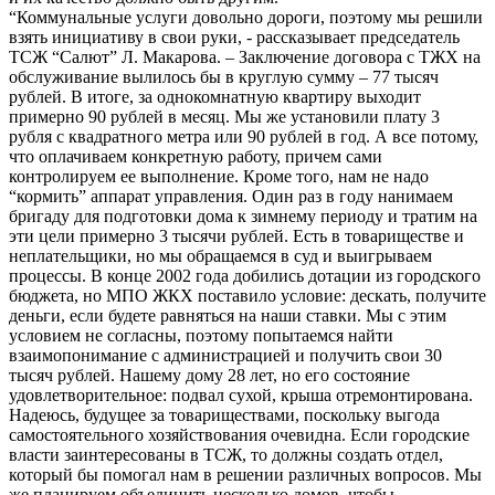
“Коммунальные услуги довольно дороги, поэтому мы решили
взять инициативу в свои руки, - рассказывает председатель
ТСЖ “Салют” Л. Макарова. – Заключение договора с ТЖХ на
обслуживание вылилось бы в круглую сумму – 77 тысяч
рублей. В итоге, за однокомнатную квартиру выходит
примерно 90 рублей в месяц. Мы же установили плату 3
рубля с квадратного метра или 90 рублей в год. А все потому,
что оплачиваем конкретную работу, причем сами
контролируем ее выполнение. Кроме того, нам не надо
“кормить” аппарат управления. Один раз в году нанимаем
бригаду для подготовки дома к зимнему периоду и тратим на
эти цели примерно 3 тысячи рублей. Есть в товариществе и
неплательщики, но мы обращаемся в суд и выигрываем
процессы. В конце 2002 года добились дотации из городского
бюджета, но МПО ЖКХ поставило условие: дескать, получите
деньги, если будете равняться на наши ставки. Мы с этим
условием не согласны, поэтому попытаемся найти
взаимопонимание с администрацией и получить свои 30
тысяч рублей. Нашему дому 28 лет, но его состояние
удовлетворительное: подвал сухой, крыша отремонтирована.
Надеюсь, будущее за товариществами, поскольку выгода
самостоятельного хозяйствования очевидна. Если городские
власти заинтересованы в ТСЖ, то должны создать отдел,
который бы помогал нам в решении различных вопросов. Мы
же планируем объединить несколько домов, чтобы