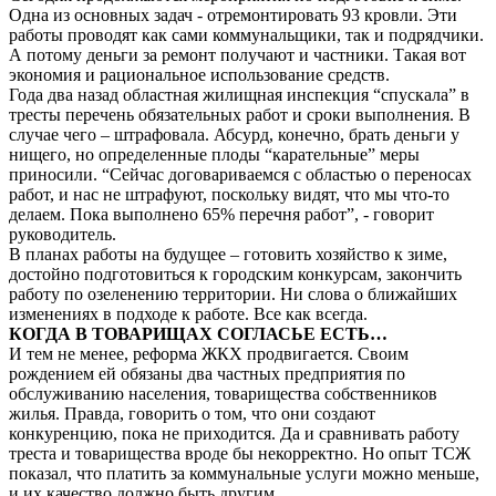
Одна из основных задач - отремонтировать 93 кровли. Эти
работы проводят как сами коммунальщики, так и подрядчики.
А потому деньги за ремонт получают и частники. Такая вот
экономия и рациональное использование средств.
Года два назад областная жилищная инспекция “спускала” в
тресты перечень обязательных работ и сроки выполнения. В
случае чего – штрафовала. Абсурд, конечно, брать деньги у
нищего, но определенные плоды “карательные” меры
приносили. “Сейчас договариваемся с областью о переносах
работ, и нас не штрафуют, поскольку видят, что мы что-то
делаем. Пока выполнено 65% перечня работ”, - говорит
руководитель.
В планах работы на будущее – готовить хозяйство к зиме,
достойно подготовиться к городским конкурсам, закончить
работу по озеленению территории. Ни слова о ближайших
изменениях в подходе к работе. Все как всегда.
КОГДА В ТОВАРИЩАХ СОГЛАСЬЕ ЕСТЬ…
И тем не менее, реформа ЖКХ продвигается. Своим
рождением ей обязаны два частных предприятия по
обслуживанию населения, товарищества собственников
жилья. Правда, говорить о том, что они создают
конкуренцию, пока не приходится. Да и сравнивать работу
треста и товарищества вроде бы некорректно. Но опыт ТСЖ
показал, что платить за коммунальные услуги можно меньше,
и их качество должно быть другим.