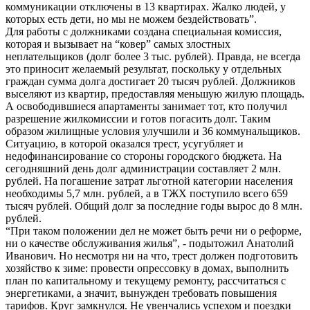
коммуникации отключены в 13 квартирах. Жалко людей, у
которых есть дети, но мы не можем бездействовать”.
Для работы с должниками создана специальная комиссия,
которая и вызывает на “ковер” самых злостных
неплательщиков (долг более 3 тыс. рублей). Правда, не всегда
это приносит желаемый результат, поскольку у отдельных
граждан сумма долга достигает 20 тысяч рублей. Должников
выселяют из квартир, предоставляя меньшую жилую площадь.
А освободившиеся апартаменты занимает тот, кто получил
разрешение жилкомиссии и готов погасить долг. Таким
образом жилищные условия улучшили и 36 коммунальщиков.
Ситуацию, в которой оказался трест, усугубляет и
недофинансирование со стороны городского бюджета. На
сегодняшний день долг администрации составляет 2 млн.
рублей. На погашение затрат льготной категории населения
необходимы 5,7 млн. рублей, а в ТЖХ поступило всего 659
тысяч рублей. Общий долг за последние годы вырос до 8 млн.
рублей.
“При таком положении дел не может быть речи ни о реформе,
ни о качестве обслуживания жилья”, - подытожил Анатолий
Иванович. Но несмотря ни на что, трест должен подготовить
хозяйство к зиме: провести опрессовку в домах, выполнить
план по капитальному и текущему ремонту, рассчитаться с
энергетиками, а значит, вынужден требовать повышения
тарифов. Круг замкнулся. Не увенчались успехом и поездки