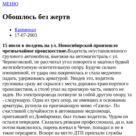
МЕНЮ
Обошлось без жертв
Криминал
17-07-2003
15 июля в полдень на ул. Новосибирской произошло
чрезвычайное происшествие.
Водитель неустановленного
грузового автомобиля, выезжая на автомагистраль с ул.
Черниговской, не рассчитал угол поворота и зацепил будкой
железобетонную осветительную опору. Будучи сильно
изношенной, от удара она накренилась и стала медленно
падать, удерживаясь арматурой. Увидев это, водитель
грузовика сразу же скрылся с места дорожно-транспортного
происшествия, а столб упал на проезжую часть, никого не
задев. Но электропровода потянули за собой другую опору, та
- следующую. Одна из трех опор, не имевших в основании
арматуры, рухнула на проезжающую мимо «Газель». По
счастливой случайности в автомашине медпомощи,
приехавшей из Домбаровки, был только водитель. Чудом он
остался невредим. Сказалась реакция профессионала, да и, как
потом выяснилось, парень воевал в Чечне, попадал и не в
такие передряги. Вскоре на место ДТП приехали службы