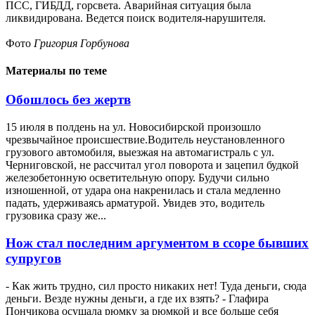
ПСС, ГИБДД, горсвета. Аварийная ситуация была
ликвидирована. Ведется поиск водителя-нарушителя.
Фото
Григория Горбунова
Материалы по теме
Обошлось без жертв
15 июля в полдень на ул. Новосибирской произошло
чрезвычайное происшествие.Водитель неустановленного
грузового автомобиля, выезжая на автомагистраль с ул.
Черниговской, не рассчитал угол поворота и зацепил будкой
железобетонную осветительную опору. Будучи сильно
изношенной, от удара она накренилась и стала медленно
падать, удерживаясь арматурой. Увидев это, водитель
грузовика сразу же...
Нож стал последним аргументом в ссоре бывших
супругов
- Как жить трудно, сил просто никаких нет! Туда деньги, сюда
деньги. Везде нужны деньги, а где их взять? - Глафира
Пончикова осушала рюмку за рюмкой и все больше себя