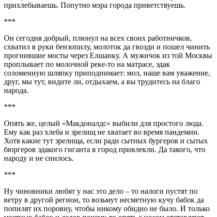
прихлебываешь. Попутно мэра города приветствуешь.
***
Он сегодня добрый, плюнул на всех своих работничков,
схватил в руки бензопилу, молоток да гвозди и пошел чинить
прогнившие мосты через Елшанку. А мужичок из той Москвы
проплывает по молочной реке-то на матрасе, эдак
соломенную шляпку приподнимает: мол, наше вам уважение,
друг, мы тут, видите ли, отдыхаем, а вы трудитесь на благо
народа.
***
Опять же, целый «Макдоналдс» выбили для простого люда.
Ему как раз хлеба и зрелищ не хватает во время пандемии.
Хотя какие тут зрелища, если ради сытных бургеров и сытых
бюргеров эдакого гиганта в город привлекли. Да такого, что
народу и не снилось.
***
Ну чиновники любят у нас это дело – то налоги пустят по
ветру в другой регион, то возьмут несметную кучу бабок да
попилят их поровну, чтобы никому обидно не было. И только