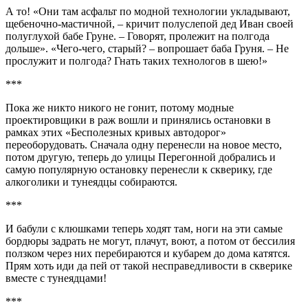
А то! «Они там асфальт по модной технологии укладывают,
щебеночно-мастичной, – кричит полуслепой дед Иван своей
полуглухой бабе Груне. – Говорят, пролежит на полгода
дольше». «Чего-чего, старый? – вопрошает баба Груня. – Не
прослужит и полгода? Гнать таких технологов в шею!»
***
Пока же никто никого не гонит, потому модные
проектировщики в раж вошли и принялись остановки в
рамках этих «Бесполезных кривых автодорог»
переоборудовать. Сначала одну перенесли на новое место,
потом другую, теперь до улицы Перегонной добрались и
самую популярную остановку перенесли к скверику, где
алкоголики и тунеядцы собираются.
***
И бабули с клюшками теперь ходят там, ноги на эти самые
бордюры задрать не могут, плачут, воют, а потом от бессилия
ползком через них перебираются и кубарем до дома катятся.
Прям хоть иди да пей от такой несправедливости в скверике
вместе с тунеядцами!
***