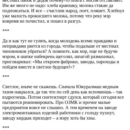
местных бабок и дедов почему-то опять с носом отставляют.
Им же много не надо: хлеба краюшку, молока стакан да
подпоясаться. И все – счастлив народ, поет, пляшет. Хлебнул
уже малость прокисшего молока, потому что реку мэр
вовремя не почистил, и пошел в разгул.
***
Да и как тут не гулять, когда молодежь всеми правдами и
неправдами рвется из города, чтобы подальше от местных
чиновников убраться? А помните, как мэр, еще не будучи
мэром, в шапке набекрень щеголял, шпагой размахивал,
приговаривал: «Мы откроем фабрики, заводы, пароходы и
пойдем вместе в светлое будущее!»?
***
Светлое, иначе не скажешь. Сначала Южуралмаш медным
тазом накрылся, да так что по сей день как вспомнишь – так
вздрогнешь. Потом синтезспирт сдулся, который сегодня все
пытаются реанимировать. Про ОЗМК и прочие малые
предприятия вовсе не слышно. А тем временем на заводе
электромонтажных изделий работники с голоду пухнут,
заводу кирдык приходит – а мэру хоть бы хны.
***