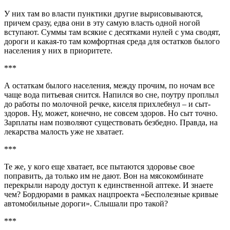
У них там во власти пунктики другие вырисовываются,
причем сразу, едва они в эту самую власть одной ногой
вступают. Суммы там всякие с десятками нулей с ума сводят,
дороги и какая-то там комфортная среда для остатков былого
населения у них в приоритете.
***
А остаткам былого населения, между прочим, по ночам все
чаще вода питьевая снится. Напился во сне, поутру проплыл
до работы по молочной речке, киселя прихлебнул – и сыт-
здоров. Ну, может, конечно, не совсем здоров. Но сыт точно.
Зарплаты нам позволяют существовать безбедно. Правда, на
лекарства малость уже не хватает.
***
Те же, у кого еще хватает, все пытаются здоровье свое
поправить, да только им не дают. Вон на мясокомбинате
перекрыли народу доступ к единственной аптеке. И знаете
чем? Бордюрами в рамках нацпроекта «Бесполезные кривые
автомобильные дороги». Слышали про такой?
***