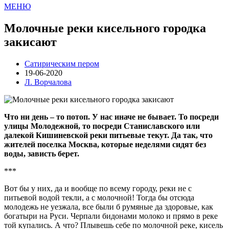
МЕНЮ
Молочные реки кисельного городка
закисают
Сатирическим пером
19-06-2020
Л. Ворчалова
Что ни день – то потоп. У нас иначе не бывает. То посреди
улицы Молодежной, то посреди Станиславского или
далекой Кишиневской реки питьевые текут. Да так, что
жителей поселка Москва, которые неделями сидят без
воды, зависть берет.
***
Вот бы у них, да и вообще по всему городу, реки не с
питьевой водой текли, а с молочной! Тогда бы отсюда
молодежь не уезжала, все были б румяные да здоровые, как
богатыри на Руси. Черпали бидонами молоко и прямо в реке
той купались. А что? Плывешь себе по молочной реке, кисель