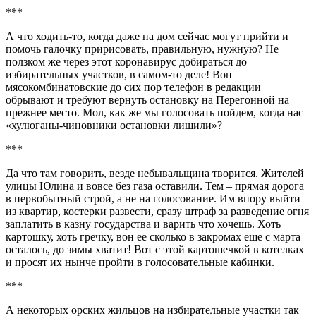
***
А что ходить-то, когда даже на дом сейчас могут прийти и
помочь галочку пририсовать, правильную, нужную? Не
ползком же через этот коронавирус добираться до
избирательных участков, в самом-то деле! Вон
мясокомбинатовские до сих пор телефон в редакции
обрывают и требуют вернуть остановку на Перегонной на
прежнее место. Мол, как же мы голосовать пойдем, когда нас
«хулюганы-чиновники остановки лишили»?
***
Да что там говорить, везде небывальщина творится. Жителей
улицы Юлина и вовсе без газа оставили. Тем – прямая дорога
в первобытный строй, а не на голосование. Им впору выйти
из квартир, костерки развести, сразу штраф за разведение огня
заплатить в казну государства и варить что хочешь. Хоть
картошку, хоть гречку, вон ее сколько в закромах еще с марта
осталось, до зимы хватит! Вот с этой картошечкой в котелках
и просят их нынче пройти в голосовательные кабинки.
***
А некоторых орских жильцов на избирательные участки так