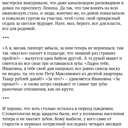
мастерски выкуривали, что даже канализацию расковыряли в
домах по проспекту Ленина. Да так, что там вонять на всю
ивановскую стало, и люди, конечно же, из домов повысыпали
и повалили гуртом на участки, чтоб голос свой прекрасный
отдать за светлое будущее. Нате, мол, берите, все для власти,
все для родимой.
***
«А я, милая, пачпорт забыла, за ним теперь не вернешься, там
так «вкусно» пахнет в подъезде, что лишний раз страшно
пройти!» – жалуется одна бабуля другой. А та рукой машет и
смеется во все свои три оставшихся зуба: «Ладно тебе,
Ивановна, я тебе свой дам напрокат, все равно сквозь маску
не видно, ты это или Петр Максимович из десятой квартиры.
Тыщу рублей давай!» «За что?» – удивляется Ивановна. «За
прокат!» – и снова хитро сверкают те самые три зуба:
рыночные отношения, как ни крути.
***
И хорошо, что хоть столько осталось в период пандемии.
Стоматологии ведь закрыты были, вот у половины населения
теперь и не хватает зубов. Кому выбили, у кого сами от
старости и нервных потрясений последних четырех месяцев