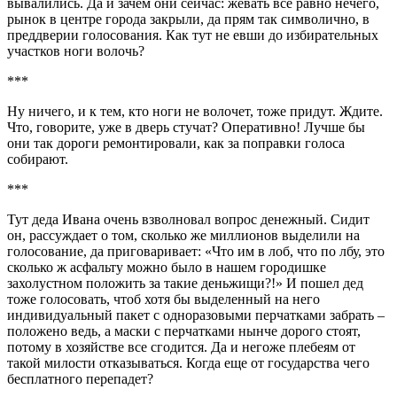
вывалились. Да и зачем они сейчас: жевать все равно нечего,
рынок в центре города закрыли, да прям так символично, в
преддверии голосования. Как тут не евши до избирательных
участков ноги волочь?
***
Ну ничего, и к тем, кто ноги не волочет, тоже придут. Ждите.
Что, говорите, уже в дверь стучат? Оперативно! Лучше бы
они так дороги ремонтировали, как за поправки голоса
собирают.
***
Тут деда Ивана очень взволновал вопрос денежный. Сидит
он, рассуждает о том, сколько же миллионов выделили на
голосование, да приговаривает: «Что им в лоб, что по лбу, это
сколько ж асфальту можно было в нашем городишке
захолустном положить за такие деньжищи?!» И пошел дед
тоже голосовать, чтоб хотя бы выделенный на него
индивидуальный пакет с одноразовыми перчатками забрать –
положено ведь, а маски с перчатками нынче дорого стоят,
потому в хозяйстве все сгодится. Да и негоже плебеям от
такой милости отказываться. Когда еще от государства чего
бесплатного перепадет?