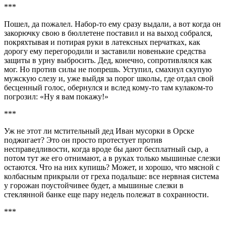
***
Пошел, да пожалел. Набор-то ему сразу выдали, а вот когда он
закорючку свою в бюллетене поставил и на выход собрался,
покряхтывая и потирая руки в латексных перчатках, как
дорогу ему перегородили и заставили новенькие средства
защиты в урну выбросить. Дед, конечно, сопротивлялся как
мог. Но против силы не попрешь. Уступил, смахнул скупую
мужскую слезу и, уже выйдя за порог школы, где отдал свой
бесценный голос, обернулся и вслед кому-то там кулаком-то
погрозил: «Ну я вам покажу!»
***
Уж не этот ли мстительный дед Иван мусорки в Орске
поджигает? Это он просто протестует против
несправедливости, когда вроде бы дают бесплатный сыр, а
потом тут же его отнимают, а в руках только мышиные слезки
остаются. Что на них купишь? Может, и хорошо, что мясной с
колбасным прикрыли от греха подальше: все нервная система
у горожан поустойчивее будет, а мышиные слезки в
стеклянной банке еще пару недель полежат в сохранности.
***