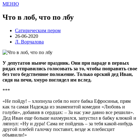
МЕНЮ
Что в лоб, что по лбу
Сатирическим пером
26-06-2020
Л. Ворчалова
У депутатов нынче праздник. Они при параде в первых
рядах отправились голосовать за то, чтобы поправить свое
без того бедственное положение. Только орский дед Иван,
сидя на печи, хмуро поглядел им вслед.
***
«Не пойду! – хлопнула себя по ноге бабка Ефросинья, прям
как та самая Надежда из знаменитой комедии «Любовь и
голуби», добавив в сердцах: – За нас уже давно все решили».
Дед Иван еще больше нахмурился, запустил в бабку клюкой и
ляпнул: «Ну и дура! Сама не пойдешь – за тебя какой-нибудь
другой плебей галочку поставит, везде ж плебисцит
объявили!»