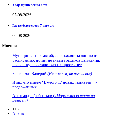
Удар пришелся на авто
07-08-2026
Где не будет света 7 августа
06-08-2026
Мнения
Муниципальные автобусы выходят на линию по
расписанию, но мы не знаем графиков движения,
поскольку на остановках их просто нет.
Башлыков Валерий
(Не поедем, не помчимся)
Итак, что имеем? Вместо 17 новых трамваев – 7
подержанных.
Александр Гребеньков
(«Морковка» встает на
рельсы?)
+18
Архив