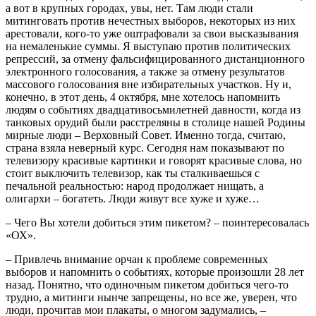
а вот в крупных городах, увы, нет. Там люди стали
митинговать против нечестных выборов, некоторых из них
арестовали, кого-то уже оштрафовали за свои высказывания
на немаленькие суммы. Я выступаю против политических
репрессий, за отмену фальсифицированного дистанционного
электронного голосования, а также за отмену результатов
массового голосования вне избирательных участков. Ну и,
конечно, в этот день, 4 октября, мне хотелось напомнить
людям о событиях двадцативосьмилетней давности, когда из
танковых орудий были расстреляны в столице нашей Родины
мирные люди – Верховный Совет. Именно тогда, считаю,
страна взяла неверный курс. Сегодня нам показывают по
телевизору красивые картинки и говорят красивые слова, но
стоит выключить телевизор, как ты сталкиваешься с
печальной реальностью: народ продолжает нищать, а
олигархи – богатеть. Люди живут все хуже и хуже…
– Чего Вы хотели добиться этим пикетом? – поинтересовалась
«ОХ».
– Привлечь внимание орчан к проблеме современных
выборов и напомнить о событиях, которые произошли 28 лет
назад. Понятно, что одиночным пикетом добиться чего-то
трудно, а митинги нынче запрещены, но все же, уверен, что
люди, прочитав мои плакаты, о многом задумались, –