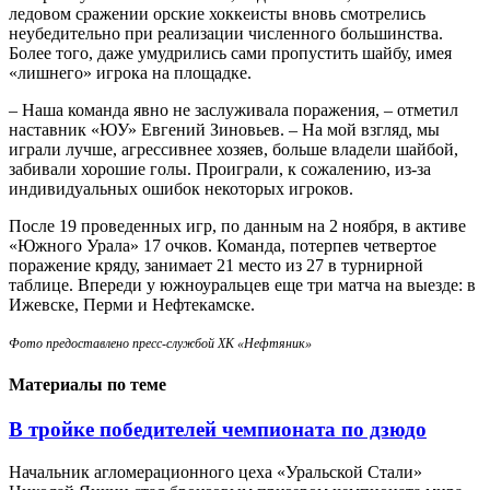
ледовом сражении орские хоккеисты вновь смотрелись
неубедительно при реализации численного большинства.
Более того, даже умудрились сами пропустить шайбу, имея
«лишнего» игрока на площадке.
– Наша команда явно не заслуживала поражения, – отметил
наставник «ЮУ» Евгений Зиновьев. – На мой взгляд, мы
играли лучше, агрессивнее хозяев, больше владели шайбой,
забивали хорошие голы. Проиграли, к сожалению, из-за
индивидуальных ошибок некоторых игроков.
После 19 проведенных игр, по данным на 2 ноября, в активе
«Южного Урала» 17 очков. Команда, потерпев четвертое
поражение кряду, занимает 21 место из 27 в турнирной
таблице. Впереди у южноуральцев еще три матча на выезде: в
Ижевске, Перми и Нефтекамске.
Фото предоставлено пресс-службой ХК «Нефтяник»
Материалы по теме
В тройке победителей чемпионата по дзюдо
Начальник агломерационного цеха «Уральской Стали»