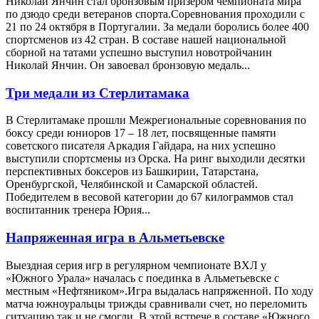
Николай Янчин стал бронзовым призером чемпионата мира
по дзюдо среди ветеранов спорта.Соревнования проходили с
21 по 24 октября в Португалии. За медали боролись более 400
спортсменов из 42 стран. В составе нашей национальной
сборной на татами успешно выступил новотройчанин
Николай Янчин. Он завоевал бронзовую медаль...
Три медали из Стерлитамака
В Стерлитамаке прошли Межрегиональные соревнования по
боксу среди юниоров 17 – 18 лет, посвященные памяти
советского писателя Аркадия Гайдара, на них успешно
выступили спортсмены из Орска. На ринг выходили десятки
перспективных боксеров из Башкирии, Татарстана,
Оренбургской, Челябинской и Самарской областей.
Победителем в весовой категории до 67 килограммов стал
воспитанник тренера Юрия...
Напряженная игра в Альметьевске
Выездная серия игр в регулярном чемпионате ВХЛ у
«Южного Урала» началась с поединка в Альметьевске с
местным «Нефтяником».Игра выдалась напряженной. По ходу
матча южноуральцы трижды сравнивали счет, но переломить
ситуацию так и не смогли. В этой встрече в составе «Южного