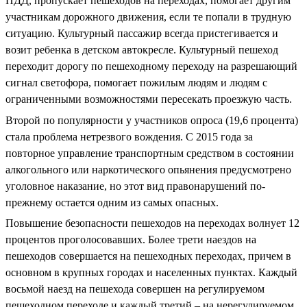
ПДД, пропускает пешеходов на переходах, помогает другим
участникам дорожного движения, если те попали в трудную
ситуацию. Культурный пассажир всегда пристегивается и
возит ребенка в детском автокресле. Культурный пешеход
переходит дорогу по пешеходному переходу на разрешающий
сигнал светофора, помогает пожилым людям и людям с
ограниченными возможностями пересекать проезжую часть.
Второй по популярности у участников опроса (19,6 процента)
стала проблема нетрезвого вождения. С 2015 года за
повторное управление транспортным средством в состоянии
алкогольного или наркотического опьянения предусмотрено
уголовное наказание, но этот вид правонарушений по-
прежнему остается одним из самых опасных.
Повышение безопасности пешеходов на переходах волнует 12
процентов проголосовавших. Более трети наездов на
пешеходов совершается на пешеходных переходах, причем в
основном в крупных городах и населенных пунктах. Каждый
восьмой наезд на пешехода совершен на регулируемом
пешеходном переходе и каждый третий – на нерегулируемом.