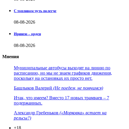
С топливом чуть полегче
08-08-2026
Иринею – орден
08-08-2026
Мнения
Муниципальные автобусы выходят на линию по
расписанию, но мы не знаем графиков движения,
поскольку на остановках их просто нет.
Башлыков Валерий
(Не поедем, не помчимся)
Итак, что имеем? Вместо 17 новых трамваев – 7
подержанных.
Александр Гребеньков
(«Морковка» встает на
рельсы?)
+18