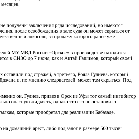
о месяцев.
 не получены заключения ряда исследований, но имеются
ения, после освобождения в зале суда он может скрыться от
чественный алкоголь, за продажу которого ранее уже
ателей МУ МВД России «Орское» в производстве находится
анется в СИЗО до 7 июня, как и Актай Гашимов, который своей
 оставили под стражей, а третьего, Рояла Гулиева, который
айджана и, по мнению следователей, может там скрыться. Под
 именно он, Гулиев, привез в Орск из Уфы тот самый ингибитор
льно опасную жидкость, однако это его не остановило.
тылкам, которые приобретал для реализации Бабазаде.
 на домашний арест, либо под залог в размере 500 тысяч