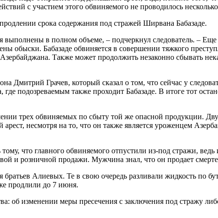
ействий с участием этого обвиняемого не проводилось нескольк
 продлении срока содержания под стражей Ширвана Бабазаде.
ия выполнены в полном объеме, – подчеркнул следователь. – Еще
ены обыски. Бабазаде обвиняется в совершении тяжкого преступл
 Азербайджана. Также может продолжить незаконно сбывать нека
на Дмитрий Грачев, который сказал о том, что сейчас у следов
а, где подозреваемым также проходит Бабазаде. В итоге тот ост
шении трех обвиняемых по сбыту той же опасной продукции. Двух
арест, несмотря на то, что он также является уроженцем Азерб
 тому, что главного обвиняемого отпустили из-под стражи, ведь
вой и розничной продажи. Мужчина знал, что он продает смерте
 братьев Алиевых. Те в свою очередь разливали жидкость по бу
е продлили до 7 июня.
а: об изменении меры пресечения с заключения под стражу либо