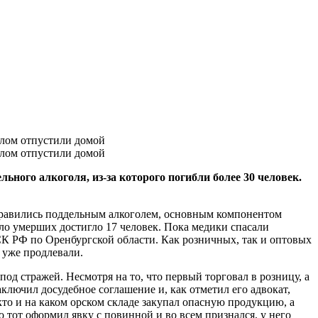
ьного алкоголя, из-за которого погибли более 30 человек.
 отравились поддельным алкоголем, основным компонентом
сло умерших достигло 17 человек. Пока медики спасали
СК РФ по Оренбургской области. Как розничных, так и оптовых
 уже продлевали.
од стражей. Несмотря на то, что первый торговал в розницу, а
лючил досудебное соглашение и, как отметил его адвокат,
то и на каком орском складе закупал опасную продукцию, а
то тот оформил явку с повинной и во всем признался, у него