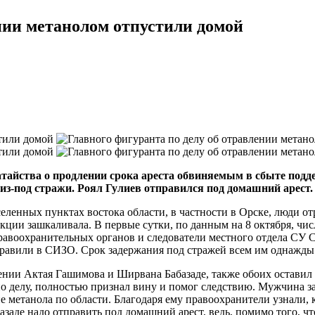
ении метанолом отпустили домой
тайства о продлении срока ареста обвиняемым в сбыте поддел
из-под стражи. Роял Гулиев отправился под домашний арест.
аселенных пунктах востока области, в частности в Орске, люди
кции зашкаливала. В первые сутки, по данным на 8 октября, чи
правоохранительных органов и следователи местного отдела СУ 
равили в СИЗО. Срок задержания под стражей всем им однажды
шении Актая Гашимова и Ширвана Бабазаде, также обоих оставил п
 делу, полностью признал вину и помог следствию. Мужчина зак
метанола по области. Благодаря ему правоохранители узнали, к
базаде надо отправить под домашний арест, ведь, помимо того, ч