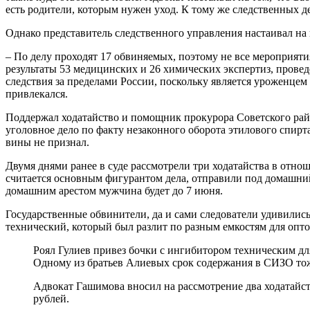
есть родители, которым нужен уход. К тому же следственных д
Однако представитель следственного управления настаивал на
– По делу проходят 17 обвиняемых, поэтому не все мероприят
результаты 53 медицинских и 26 химических экспертиз, провед
следствия за пределами России, поскольку является уроженцем
привлекался.
Поддержал ходатайство и помощник прокурора Советского райо
уголовное дело по факту незаконного оборота этилового спирт
вины не признал.
Двумя днями ранее в суде рассмотрели три ходатайства в отно
считается основным фигурантом дела, отправили под домашний 
домашним арестом мужчина будет до 7 июня.
Государственные обвинители, да и сами следователи удивились
технический, который был разлит по разным емкостям для опто
Роял Гулиев привез бочки с ингибитором техническим для
Одному из братьев Алиевых срок содержания в СИЗО тож
Адвокат Гашимова вносил на рассмотрение два ходатайств
рублей.