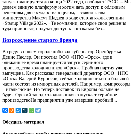
запуск планируется до конца 2022 года, сообщает ТАСС. – Мы
делаем единую платформу и хотим дать доступ к облачным
решениям для государства в целом, – заявил глава
министерства Максут Шадаев в ходе стартап-конференции
«Startup Village 2022». - Те компании, которые свои решения
туда привносят, получат доступ к госзаказам без...
Возрождение старого бренда
В среду в нашем городе побывал губернатор Оренбуржья
Денис Паслер. Он посетил ООО «НПО «Орск», где в
ближайшее время планируется запуск серийного
производства холодильников «Орск». Пробная партия уже
выпущена. Как рассказал генеральный директор ООО «НПО
«Орск» Валерий Курносов, сейчас холодильники по большей
части состоят из импортных деталей. Например, компрессоры
– итальянские. Но теперь поставок из Европы больше не
будет. Орский завод холодильников запускает серийное
производствоНа предприятии уже завершен пробный...
Обсудить материал
Авторизуйтесь чтобы оставлять комментарии.