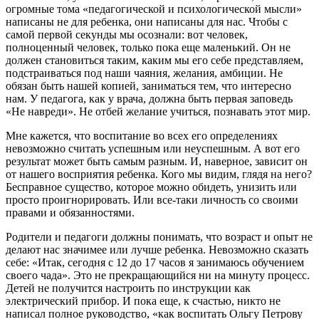
огромные тома «педагогической и психологической мысли»
написаны не для ребенка, они написаны для нас. Чтобы с
самой первой секунды мы осознали: вот человек,
полноценный человек, только пока еще маленький. Он не
должен становиться таким, каким мы его себе представляем,
подстраиваться под наши чаяния, желания, амбиции. Не
обязан быть нашей копией, заниматься тем, что интересно
нам. У педагога, как у врача, должна быть первая заповедь
«Не навреди». Не отбей желание учиться, познавать этот мир.
Мне кажется, что воспитание во всех его определениях
невозможно считать успешным или неуспешным. А вот его
результат может быть самым разным. И, наверное, зависит он
от нашего восприятия ребенка. Кого мы видим, глядя на него?
Бесправное существо, которое можно обидеть, унизить или
просто проигнорировать. Или все-таки личность со своими
правами и обязанностями.
Родители и педагоги должны понимать, что возраст и опыт не
делают нас значимее или лучше ребенка. Невозможно сказать
себе: «Итак, сегодня с 12 до 17 часов я занимаюсь обучением
своего чада». Это не прекращающийся ни на минуту процесс.
Детей не получится настроить по инструкции как
электрический прибор. И пока еще, к счастью, никто не
написал полное руководство, «как воспитать Ольгу Петрову