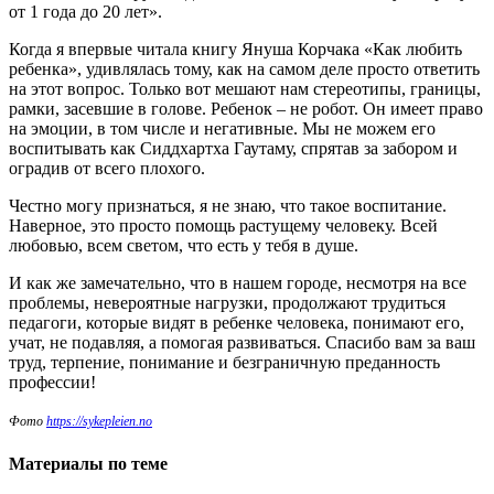
от 1 года до 20 лет».
Когда я впервые читала книгу Януша Корчака «Как любить
ребенка», удивлялась тому, как на самом деле просто ответить
на этот вопрос. Только вот мешают нам стереотипы, границы,
рамки, засевшие в голове. Ребенок – не робот. Он имеет право
на эмоции, в том числе и негативные. Мы не можем его
воспитывать как Сиддхартха Гаутаму, спрятав за забором и
оградив от всего плохого.
Честно могу признаться, я не знаю, что такое воспитание.
Наверное, это просто помощь растущему человеку. Всей
любовью, всем светом, что есть у тебя в душе.
И как же замечательно, что в нашем городе, несмотря на все
проблемы, невероятные нагрузки, продолжают трудиться
педагоги, которые видят в ребенке человека, понимают его,
учат, не подавляя, а помогая развиваться. Спасибо вам за ваш
труд, терпение, понимание и безграничную преданность
профессии!
Фото
https://sykepleien.no
Материалы по теме