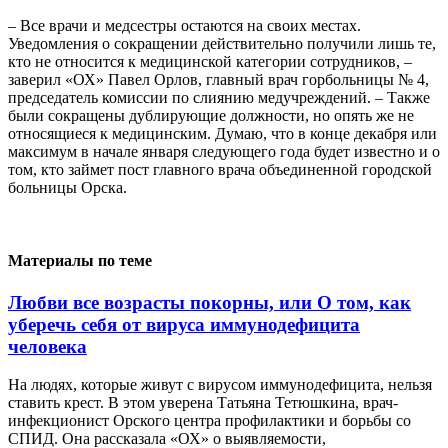
– Все врачи и медсестры остаются на своих местах.
Уведомления о сокращении действительно получили лишь те,
кто не относится к медицинской категории сотрудников, –
заверил «ОХ» Павел Орлов, главный врач горбольницы № 4,
председатель комиссии по слиянию медучреждений. – Также
были сокращены дублирующие должности, но опять же не
относящиеся к медицинским. Думаю, что в конце декабря или
максимум в начале января следующего года будет известно и о
том, кто займет пост главного врача объединенной городской
больницы Орска.
Материалы по теме
Любви все возрасты покорны, или О том, как
уберечь себя от вируса иммунодефицита
человека
На людях, которые живут с вирусом иммунодефицита, нельзя
ставить крест. В этом уверена Татьяна Тетюшкина, врач-
инфекционист Орского центра профилактики и борьбы со
СПИД. Она рассказала «ОХ» о выявляемости,