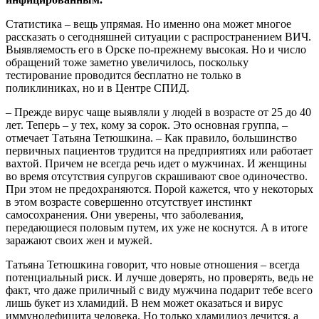
Статистика – вещь упрямая. Но именно она может многое
рассказать о сегодняшней ситуации с распространением ВИЧ.
Выявляемость его в Орске по-прежнему высокая. Но и число
обращений тоже заметно увеличилось, поскольку
тестирование проводится бесплатно не только в
поликлиниках, но и в Центре СПИД.
– Прежде вирус чаще выявляли у людей в возрасте от 25 до 40
лет. Теперь – у тех, кому за сорок. Это основная группа, –
отмечает Татьяна Тетюшкина. – Как правило, большинство
первичных пациентов трудится на предприятиях или работает
вахтой. Причем не всегда речь идет о мужчинах. И женщины
во время отсутствия супругов скрашивают свое одиночество.
При этом не предохраняются. Порой кажется, что у некоторых
в этом возрасте совершенно отсутствует инстинкт
самосохранения. Они уверены, что заболевания,
передающиеся половым путем, их уже не коснутся. А в итоге
заражают своих жен и мужей.
Татьяна Тетюшкина говорит, что новые отношения – всегда
потенциальный риск. И лучше доверять, но проверять, ведь не
факт, что даже приличный с виду мужчина подарит тебе всего
лишь букет из хламидий. В нем может оказаться и вирус
иммунодефицита человека. Но только хламидиоз лечится, а