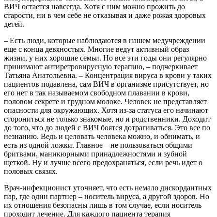
ВИЧ остается навсегда. Хотя с ним можно прожить до
старости, ни в чем себе не отказывая и даже рожая здоровых
детей.
– Есть люди, которые наблюдаются в нашем медучреждении
еще с конца девяностых. Многие ведут активный образ
жизни, у них хорошие семьи. Но все эти годы они регулярно
принимают антиретровирусную терапию, – подчеркивает
Татьяна Анатольевна. – Концентрация вируса в крови у таких
пациентов подавлена, сам ВИЧ в организме присутствует, но
его нет в так называемом свободном плавании в крови,
половом секрете и грудном молоке. Человек не представляет
опасности для окружающих. Хотя из-за статуса его начинают
сторониться не только знакомые, но и родственники. Доходит
до того, что до людей с ВИЧ боятся дотрагиваться. Это все по
незнанию. Ведь и целовать человека можно, и обнимать, и
есть из одной ложки. Главное – не пользоваться общими
бритвами, маникюрными принадлежностями и зубной
щеткой. Ну и лучше всего предохраняться, если речь идет о
половых связях.
Врач-инфекционист уточняет, что есть немало дискордантных
пар, где один партнер – носитель вируса, а другой здоров. Но
их отношения безопасны лишь в том случае, если носитель
проходит лечение. Для каждого пациента терапия