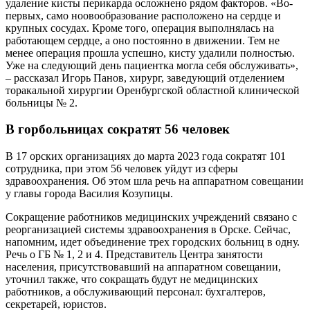
удаление кисты перикарда осложнено рядом факторов. «Во-
первых, само ноовообразование расположено на сердце и
крупных сосудах. Кроме того, операция выполнялась на
работающем сердце, а оно постоянно в движении. Тем не
менее операция прошла успешно, кисту удалили полностью.
Уже на следующий день пациентка могла себя обслуживать»,
– рассказал Игорь Панов, хирург, заведующий отделением
торакальной хирургии Оренбургской областной клинической
больницы № 2.
В горбольницах сократят 56 человек
В 17 орских организациях до марта 2023 года сократят 101
сотрудника, при этом 56 человек уйдут из сферы
здравоохранения. Об этом шла речь на аппаратном совещании
у главы города Василия Козупицы.
Сокращение работников медицинских учреждений связано с
реорганизацией системы здравоохранения в Орске. Сейчас,
напомним, идет объединение трех городских больниц в одну.
Речь о ГБ № 1, 2 и 4. Представитель Центра занятости
населения, присутствовавший на аппаратном совещании,
уточнил также, что сокращать будут не медицинских
работников, а обслуживающий персонал: бухгалтеров,
секретарей, юристов.