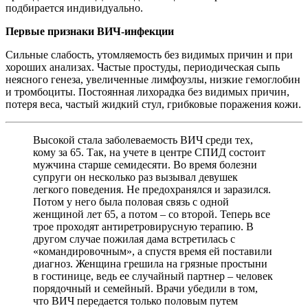
подбирается индивидуально.
Первые признаки ВИЧ-инфекции
Сильные слабость, утомляемость без видимых причин и при
хороших анализах. Частые простуды, периодическая сыпь
неясного генеза, увеличенные лимфоузлы, низкие гемоглобин
и тромбоциты. Постоянная лихорадка без видимых причин,
потеря веса, частый жидкий стул, грибковые поражения кожи.
Высокой стала заболеваемость ВИЧ среди тех,
кому за 65. Так, на учете в центре СПИД состоит
мужчина старше семидесяти. Во время болезни
супруги он несколько раз вызывал девушек
легкого поведения. Не предохранялся и заразился.
Потом у него была половая связь с одной
женщиной лет 65, а потом – со второй. Теперь все
трое проходят антиретровирусную терапию. В
другом случае пожилая дама встретилась с
«командировочным», а спустя время ей поставили
диагноз. Женщина грешила на грязные простыни
в гостинице, ведь ее случайный партнер – человек
порядочный и семейный. Врачи убедили в том,
что ВИЧ передается только половым путем