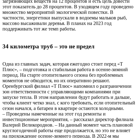
загрязняющих веществ на 12 процентов и есть цель довести
этот показатель до 28 процентов. В уходящем году проведено
множество мероприятий экологической повестки. В
частности, энергетики выпускали в водоемы мальков рыб,
массово высаживали деревья. В планах на 2023 год
поддерживать тот же темп работы.
34 километра труб – это не предел
Одна из главных задач, которая ежегодно стоит перед «Т
Плюс», – подготовка и стабильная работа в осенне-зимний
период. На старте отопительного сезона без проблемных
моментов не обходится, но их оперативно решают.
Оренбургский филиал «Т Плюс» напомнил о разграничении
зон ответственности с управляющими компаниями при
запуске тепла. В этом направлении будут работать и дальше,
чтобы клиент четко знал, с кого требовать, если отопительный
сезон начался, а батареи в квартире остаются холодными.
– Проведены намеченные на этот год ремонты и
инвестиционные мероприятия, – рассказал директор филиала
Валерий Великороднов. – На данный момент часть плановой
круглогодичной работы еще продолжается, но это не влияет
на прохождение осенне-зимнего периода. В 2022-м мы