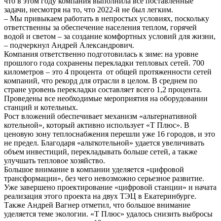
что в этом году компания выполнила все поставленные
задачи, несмотря на то, что 2022-й не был легким.
– Мы привыкаем работать в непростых условиях, поскольку
ответственны за обеспечение населения теплом, горячей
водой и светом – за создание комфортных условий для жизни,
– подчеркнул Андрей Александрович.
Компания ответственно подготовилась к зиме: на уровне
прошлого года сохранены перекладки тепловых сетей. 700
километров – это 4 процента от общей протяженности сетей
компаний, что рекорд для отрасли в целом. В среднем по
стране уровень перекладки составляет всего 1,2 процента.
Проведены все необходимые мероприятия на оборудовании
станций и котельных.
Рост вложений обеспечивает механизм «альтернативной
котельной», который активно использует «Т Плюс». В
ценовую зону теплоснабжения перешли уже 16 городов, и это
не предел. Благодаря «альткотельной» удается увеличивать
объем инвестиций, перекладывать больше сетей, а также
улучшать тепловое хозяйство.
Большое внимание в компании уделяется «цифровой
трансформации», без чего невозможно серьезное развитие.
Уже завершено проектирование «цифровой станции» и начата
реализация этого проекта на двух ТЭЦ в Екатеринбурге.
Также Андрей Вагнер отметил, что большое внимание
уделяется теме экологии. «Т Плюс» удалось снизить выбросы