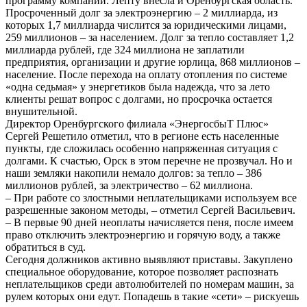
программу компании. Лепту внесла и Оренбургская область.
Просроченный долг за электроэнергию – 2 миллиарда, из
которых 1,7 миллиарда числится за юридическими лицами,
259 миллионов – за населением. Долг за тепло составляет 1,2
миллиарда рублей, где 324 миллиона не заплатили
предприятия, организации и другие юрлица, 868 миллионов –
население. После перехода на оплату отопления по системе
«одна седьмая» у энергетиков была надежда, что за лето
клиенты решат вопрос с долгами, но просрочка остается
внушительной.
Директор Оренбургского филиала «ЭнергосбыТ Плюс»
Сергей Решетило отметил, что в регионе есть населенные
пункты, где сложилась особенно напряженная ситуация с
долгами. К счастью, Орск в этом перечне не прозвучал. Но и
наши земляки накопили немало долгов: за тепло – 386
миллионов рублей, за электричество – 62 миллиона.
– При работе со злостными неплательщиками используем все
разрешенные законом методы, – отметил Сергей Васильевич.
– В первые 90 дней неоплаты начисляется пеня, после имеем
право отключить электроэнергию и горячую воду, а также
обратиться в суд.
Сегодня должников активно выявляют приставы. Закуплено
специальное оборудование, которое позволяет распознать
неплательщиков среди автолюбителей по номерам машин, за
рулем которых они едут. Попадешь в такие «сети» – рискуешь