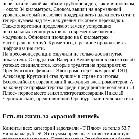
переложили такой же объем трубопроводов, как и в прошлом,
– около 34 километров. Словом, вышли на нормальный
уровень, который позволяет поддерживать надежность сети, и
теперь думаем над тем, как увеличить объем перекладки.
Также энергетики продолжают замену устаревших
центральных теплопунктов на современные блочно-
модульные. Обновили изоляцию на 8 километрах
магистральных труб. Кроме того, в регионе продолжается
цифровизация сети.
На пресс-конференции озвучили не только достигнутые
показатели. С гордостью Валерий Великороднов рассказал об
успехах специалистов, которые трудятся на предприятиях
Оренбургского филиала. Электромонтер Сакмарской ТЭЦ
Александр Крупский стал лучшим в стране по итогам
Всероссийских соревнований дежурных электромонтеров. А
на конкурсе профмастерства среди предприятий компании «Т
Плюс» первое место занял электрогазосварщик Николай
Чернихивский, представивший Оренбургские тепловые сети.
Есть ли жизнь за «красной линией»
Клиенты всех категорий задолжали «Т Плюс» за тепло 53,7
миллиарда рублей. Эта сумма превышает инвестиционную