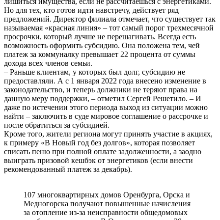
лишиться имущества, если не рассчитаешься с энергетиками.
Но для тех, кто готов идти навстречу, действует ряд
предложений. Директор филиала отмечает, что существует так
называемая «красная линия» – тот самый порог трехмесячной
просрочки, который лучше не перешагивать. Всегда есть
возможность оформить субсидию. Она положена тем, чей
платеж за коммуналку превышает 22 процента от суммы
дохода всех членов семьи.
– Раньше клиентам, у которых был долг, субсидию не
предоставляли. А с 1 января 2022 года внесено изменение в
законодательство, и теперь должники не теряют права на
данную меру поддержки, – отметил Сергей Решетило. – И
даже по истечении этого периода выход из ситуации можно
найти – заключить в суде мировое соглашение о рассрочке и
после обратиться за субсидией.
Кроме того, жители региона могут принять участие в акциях,
к примеру «В Новый год без долгов», которая позволяет
списать пеню при полной оплате задолженности, а заодно
выиграть призовой кешбэк от энергетиков (если внести
рекомендованный платеж за декабрь).
107 многоквартирных домов Оренбурга, Орска и
Медногорска получают повышенные начисления
за отопление из-за неисправности общедомовых