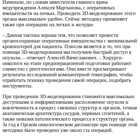
Начинали, по словам заместителя главного врача
медучреждения Алексея Мартынова, с оперативных
вмешательств на почках. Проводить 3D-моделирование этого
органа максимально удобно. Сейчас методику применяют
также при операциях на легких и желудке.
– Данная тактика хороша тем, что позволяет провести
органосохранные оперативные вмешательства с минимальной
кровопотерей для пациента. Плюсом является и то, что при
помощи 3D-моделирования мы получаем быстрый доступ к
опухоли, – отмечает Алексей Вячеславович. – Хирурги-
онкологи на этапе предоперационной подготовки работают
совместно с рентгенологами. Они вместе просматривают
результаты исследований компьютерной томографии, чтобы
отработать технику проведения самой операции, подобрать
инструменты.
При проведении 3D-моделирования становятся максимально
доступными и информативными расположение опухоли и
вовлеченность в процесс смежных структур и органов, точная
анатомическая архитектура сосудов, нервных сплетений, а
также инвазия патологического процесса в структуру органа.
За год в Орском онкологическом диспансере при помощи этой
методики было проведено уже около ста операций.