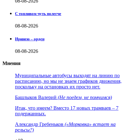
08-08-2026
С топливом чуть полегче
08-08-2026
Иринею – орден
08-08-2026
Мнения
Муниципальные автобусы выходят на линию по
расписанию, но мы не знаем графиков движения,
поскольку на остановках их просто нет.
Башлыков Валерий
(Не поедем, не помчимся)
Итак, что имеем? Вместо 17 новых трамваев – 7
подержанных.
Александр Гребеньков
(«Морковка» встает на
рельсы?)