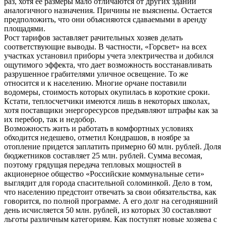
раз, хотя ее размеры мало отличаются от других зданий
аналогичного назначения. Причины не выяснены. Остается
предположить, что они объясняются сдаваемыми в аренду
площадями.
Рост тарифов заставляет рачительных хозяев делать
соответствующие выводы. В частности, «Горсвет» на всех
участках установил приборы учета электричества и добился
ощутимого эффекта, что дает возможность восстанавливать
разрушенное грабителями уличное освещение. То же
относится и к населению. Многие орчане поставили
водомеры, стоимость которых окупилась в короткие сроки.
Кстати, теплосчетчики имеются лишь в некоторых школах,
хотя поставщики энергоресурсов предъявляют штрафы как за
их перебор, так и недобор.
Возможность жить и работать в комфортных условиях
обходится недешево, отметил Кондрашов, в ноябре за
отопление придется заплатить примерно 60 млн. рублей. Доля
бюджетников составляет 25 млн. рублей. Сумма весомая,
поэтому грядущая передача тепловых мощностей в
акционерное общество «Российские коммунальные сети»
выглядит для города спасительной соломинкой. Дело в том,
что населению предстоит отвечать за свои обязательства, как
говорится, по полной программе. А его долг на сегодняшний
день исчисляется 50 млн. рублей, из которых 30 составляют
льготы различным категориям. Как поступят новые хозяева с