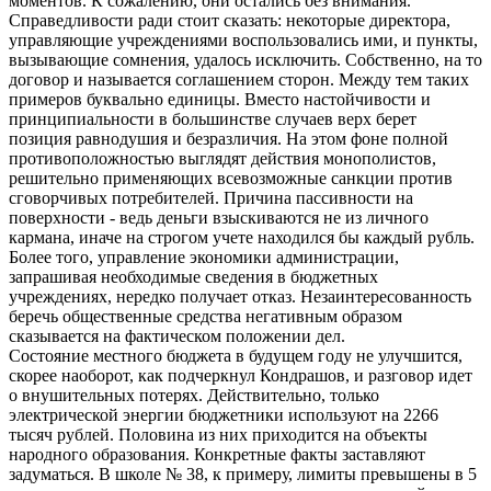
моментов. К сожалению, они остались без внимания.
Справедливости ради стоит сказать: некоторые директора,
управляющие учреждениями воспользовались ими, и пункты,
вызывающие сомнения, удалось исключить. Собственно, на то
договор и называется соглашением сторон. Между тем таких
примеров буквально единицы. Вместо настойчивости и
принципиальности в большинстве случаев верх берет
позиция равнодушия и безразличия. На этом фоне полной
противоположностью выглядят действия монополистов,
решительно применяющих всевозможные санкции против
сговорчивых потребителей. Причина пассивности на
поверхности - ведь деньги взыскиваются не из личного
кармана, иначе на строгом учете находился бы каждый рубль.
Более того, управление экономики администрации,
запрашивая необходимые сведения в бюджетных
учреждениях, нередко получает отказ. Незаинтересованность
беречь общественные средства негативным образом
сказывается на фактическом положении дел.
Состояние местного бюджета в будущем году не улучшится,
скорее наоборот, как подчеркнул Кондрашов, и разговор идет
о внушительных потерях. Действительно, только
электрической энергии бюджетники используют на 2266
тысяч рублей. Половина из них приходится на объекты
народного образования. Конкретные факты заставляют
задуматься. В школе № 38, к примеру, лимиты превышены в 5