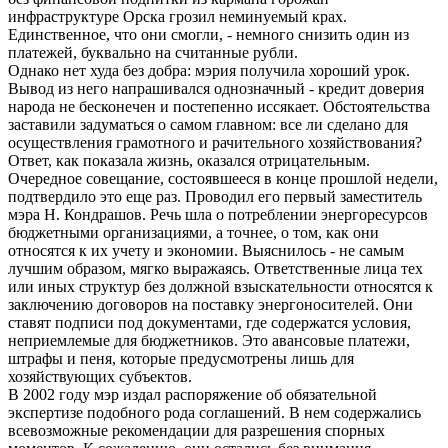
инфраструктуре Орска грозил неминуемый крах.
Единственное, что они смогли, - немного снизить один из
платежей, буквально на считанные рубли.
Однако нет худа без добра: мэрия получила хороший урок.
Вывод из него напрашивался однозначный - кредит доверия
народа не бесконечен и постепенно иссякает. Обстоятельства
заставили задуматься о самом главном: все ли сделано для
осуществления грамотного и рачительного хозяйствования?
Ответ, как показала жизнь, оказался отрицательным.
Очередное совещание, состоявшееся в конце прошлой недели,
подтвердило это еще раз. Проводил его первый заместитель
мэра Н. Кондрашов. Речь шла о потреблении энергоресурсов
бюджетными организациями, а точнее, о том, как они
относятся к их учету и экономии. Выяснилось - не самым
лучшим образом, мягко выражаясь. Ответственные лица тех
или иных структур без должной взыскательности относятся к
заключению договоров на поставку энергоносителей. Они
ставят подписи под документами, где содержатся условия,
неприемлемые для бюджетников. Это авансовые платежи,
штрафы и пеня, которые предусмотрены лишь для
хозяйствующих субъектов.
В 2002 году мэр издал распоряжение об обязательной
экспертизе подобного рода соглашений. В нем содержались
всевозможные рекомендации для разрешения спорных