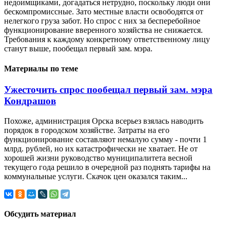
недоимщиками, догадаться нетрудно, поскольку люди они
бескомпромиссные. Зато местные власти освободятся от
нелегкого груза забот. Но спрос с них за бесперебойное
функционирование вверенного хозяйства не снижается.
Требования к каждому конкретному ответственному лицу
станут выше, пообещал первый зам. мэра.
Материалы по теме
Ужесточить спрос пообещал первый зам. мэра
Кондрашов
Похоже, администрация Орска всерьез взялась наводить
порядок в городском хозяйстве. Затраты на его
функционирование составляют немалую сумму - почти 1
млрд. рублей, но их катастрофически не хватает. Не от
хорошей жизни руководство муниципалитета весной
текущего года решило в очередной раз поднять тарифы на
коммунальные услуги. Скачок цен оказался таким...
Обсудить материал