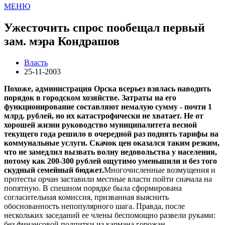
МЕНЮ
Ужесточить спрос пообещал первый
зам. мэра Кондрашов
Власть
25-11-2003
Похоже, администрация Орска всерьез взялась наводить
порядок в городском хозяйстве. Затраты на его
функционирование составляют немалую сумму - почти 1
млрд. рублей, но их катастрофически не хватает. Не от
хорошей жизни руководство муниципалитета весной
текущего года решило в очередной раз поднять тарифы на
коммунальные услуги. Скачок цен оказался таким резким,
что не замедлил вызвать волну недовольства у населения,
потому как 200-300 рублей ощутимо уменьшили и без того
скудный семейный бюджет.
Многочисленные возмущения и
протесты орчан заставили местные власти пойти сначала на
попятную. В спешном порядке была сформирована
согласительная комиссия, призванная выяснить
обоснованность непопулярного шага. Правда, после
нескольких заседаний ее члены беспомощно развели руками:
без финансовой подпитки из кармана горожан