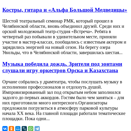
Костры, гитара и «Альфа Большой Медведицы»
Шестой театральный семинар РМК, который прошел в
Челябинской области, вновь объединил друзей. Среди них и
орский молодежный театр-студия «Встреча». Ребята в
четвертый раз побывали в удивительном месте, приняли
участие в мастер-классах, пообщались с известным актером и
зарядились энергией на новый сезон. На берегу озера
Увильды, что в Челябинской области, завершилась шестая...
Музыка победила дождь. Зрители под зонтами
слушали игру оркестров Орска и Казахстана
Орчане собрались у драмтеатра, чтобы послушать музыку в
исполнении профессионалов и отдохнуть душой.
Импровизированный зал под открытым небом заполнился
задолго до первых аккордов. Гостям было чем заняться – для
них приготовили много интересного.Организаторы
предложили погрузиться в атмосферу парковой культуры
начала XX века. На главной площади работали тематические
площадки. Пока одни...