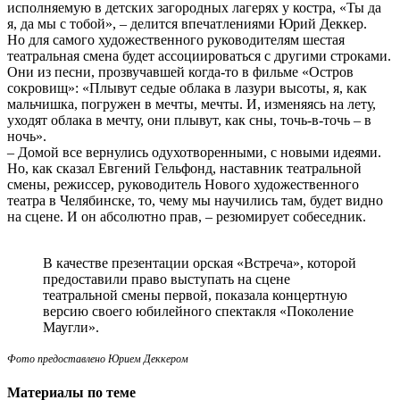
исполняемую в детских загородных лагерях у костра, «Ты да
я, да мы с тобой», – делится впечатлениями Юрий Деккер.
Но для самого художественного руководителям шестая
театральная смена будет ассоциироваться с другими строками.
Они из песни, прозвучавшей когда-то в фильме «Остров
сокровищ»: «Плывут седые облака в лазури высоты, я, как
мальчишка, погружен в мечты, мечты. И, изменяясь на лету,
уходят облака в мечту, они плывут, как сны, точь-в-точь – в
ночь».
– Домой все вернулись одухотворенными, с новыми идеями.
Но, как сказал Евгений Гельфонд, наставник театральной
смены, режиссер, руководитель Нового художественного
театра в Челябинске, то, чему мы научились там, будет видно
на сцене. И он абсолютно прав, – резюмирует собеседник.
В качестве презентации орская «Встреча», которой
предоставили право выступать на сцене
театральной смены первой, показала концертную
версию своего юбилейного спектакля «Поколение
Маугли».
Фото предоставлено Юрием Деккером
Материалы по теме