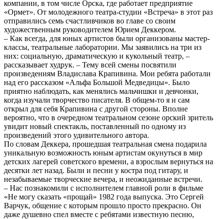
компании, в том числе Орска, где работает предприятие
«Ормет». От молодежного театра-студии «Встреча» в этот раз
отправились семь счастливчиков во главе со своим
художественным руководителем Юрием Деккером.
– Как всегда, для юных артистов были организованы мастер-
классы, театральные лаборатории. Мы заявились на три из
них: социальную, драматическую и кукольный театр, –
рассказывает худрук. – Тему всей смены посвятили
произведениям Владислава Крапивина. Мои ребята работали
над его рассказом «Альфа Большой Медведицы». Было
приятно наблюдать, как менялись мальчишки и девчонки,
когда изучали творчество писателя. В общем-то я и сам
открыл для себя Крапивина с другой стороны. Вполне
вероятно, что в очередном театральном сезоне орский зритель
увидит новый спектакль, поставленный по одному из
произведений этого удивительного автора.
По словам Деккера, прошедшая театральная смена подарила
уникальную возможность юным артистам окунуться в мир
детских лагерей советского времени, а взрослым вернуться на
десятки лет назад. Были и песни у костра под гитару, и
незабываемые творческие вечера, и неожиданные встречи.
– Нас познакомили с исполнителем главной роли в фильме
«Не могу сказать «прощай» 1982 года выпуска. Это Сергей
Варчук, общение с которым прошло просто прекрасно. Он
даже душевно спел вместе с ребятами известную песню,