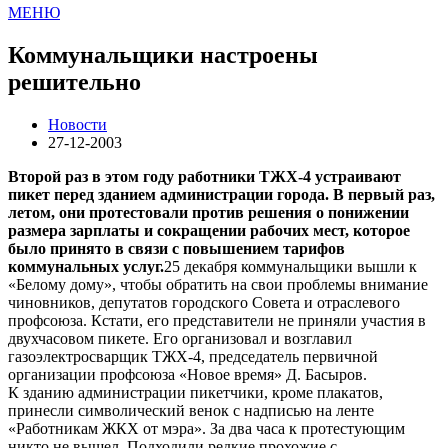
МЕНЮ
Коммунальщики настроены
решительно
Новости
27-12-2003
Второй раз в этом году работники ТЖХ-4 устраивают
пикет перед зданием администрации города. В первый раз,
летом, они протестовали против решения о понижении
размера зарплаты и сокращении рабочих мест, которое
было принято в связи с повышением тарифов
коммунальных услуг.
25 декабря коммунальщики вышли к
«Белому дому», чтобы обратить на свои проблемы внимание
чиновников, депутатов городского Совета и отраслевого
профсоюза. Кстати, его представители не приняли участия в
двухчасовом пикете. Его организовал и возглавил
газоэлектросварщик ТЖХ-4, председатель первичной
организации профсоюза «Новое время» Д. Басыров.
К зданию администрации пикетчики, кроме плакатов,
принесли символический венок с надписью на ленте
«Работникам ЖКХ от мэра». За два часа к протестующим
никто не вышел. Подходили редкие прохожие с