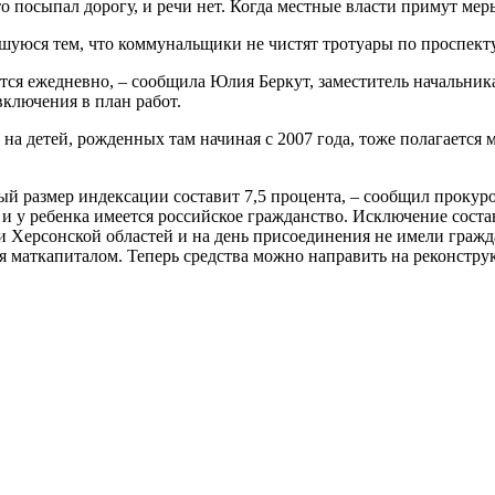
то посыпал дорогу, и речи нет. Когда местные власти примут ме
уюся тем, что коммунальщики не чистят тротуары по проспект
ется ежедневно, – сообщила Юлия Беркут, заместитель начальни
включения в план работ.
 детей, рожденных там начиная с 2007 года, тоже полагается ма
й размер индексации составит 7,5 процента, – сообщил прокур
я, и у ребенка имеется российское гражданство. Исключение сос
 Херсонской областей и на день присоединения не имели гражда
ься маткапиталом. Теперь средства можно направить на реконстр