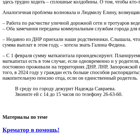
здесь трудно ходить – сплошные колдобины. О том, чтобы кто-
Аналогичная проблема волновала и Людмилу Елину, возмущавш
– Работа по расчистке уличной дорожной сети и тротуаров вед
– Оба замечания переданы коммунальным службам города для 
– Недавно из ДНР приехали наши родственники. Слышала, что на
сумма выплат в этом году, – хотела знать Галина Федина.
– С 1 февраля сумму маткапитала проиндексируют. Планируемы
маткапитал есть в том случае, если одновременно и у родител
постоянно проживали на территориях ДНР, ЛНР, Запорожской и
того, в 2024 году у граждан есть больше способов распорядит
накопительную пенсию отца, если он единственный родитель.
В среду по городу дежурит Надежда Савраева.
Звоните ей с 14 до 15 часов по телефону 26-63-60.
Материалы по теме
Крематор в помощь!