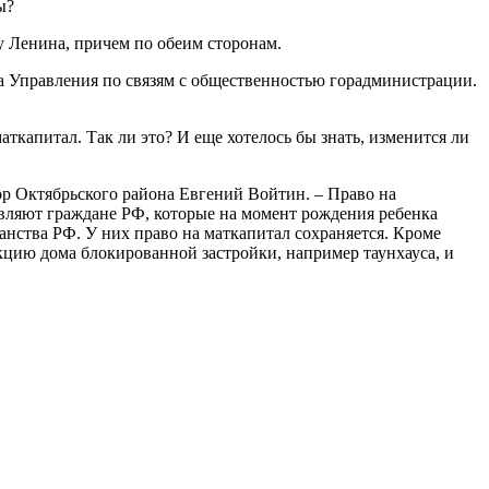
ры?
у Ленина, причем по обеим сторонам.
ка Управления по связям с общественностью горадминистрации.
ткапитал. Так ли это? И еще хотелось бы знать, изменится ли
ор Октябрьского района Евгений Войтин. – Право на
тавляют граждане РФ, которые на момент рождения ребенка
нства РФ. У них право на маткапитал сохраняется. Кроме
укцию дома блокированной застройки, например таунхауса, и