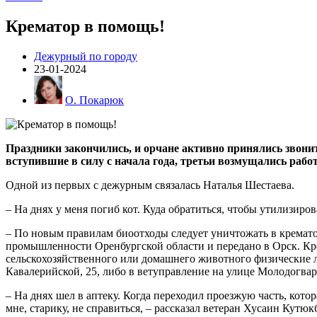
Крематор в помощь!
Дежурный по городу
23-01-2024
О. Покарюк
Праздники закончились, и орчане активно принялись звони
вступившие в силу с начала года, третьи возмущались раб
Одной из первых с дежурным связалась Наталья Шестаева.
– На днях у меня погиб кот. Куда обратиться, чтобы утилизиро
– По новым правилам биоотходы следует уничтожать в кремато
промышленности Оренбургской области и передано в Орск. Кре
сельскохозяйственного или домашнего животного физические ли
Кавалерийской, 25, либо в ветуправление на улице Молодогвар
– На днях шел в аптеку. Когда переходил проезжую часть, ко
мне, старику, не справиться, – рассказал ветеран Хусаин Кутюкб