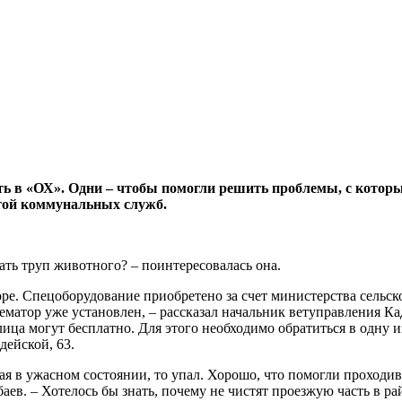
ть в «ОХ». Одни – чтобы помогли решить проблемы, с котор
отой коммунальных служб.
вать труп животного? – поинтересовалась она.
ре. Спецоборудование приобретено за счет министерства сельс
матор уже установлен, – рассказал начальник ветуправления Ка
ца могут бесплатно. Для этого необходимо обратиться в одну из
дейской, 63.
торая в ужасном состоянии, то упал. Хорошо, что помогли прох
аев. – Хотелось бы знать, почему не чистят проезжую часть в рай