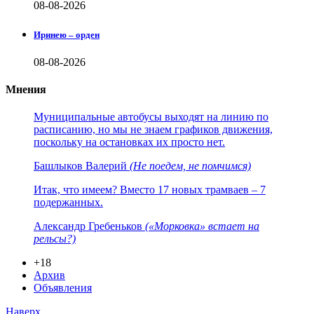
08-08-2026
Иринею – орден
08-08-2026
Мнения
Муниципальные автобусы выходят на линию по
расписанию, но мы не знаем графиков движения,
поскольку на остановках их просто нет.
Башлыков Валерий
(Не поедем, не помчимся)
Итак, что имеем? Вместо 17 новых трамваев – 7
подержанных.
Александр Гребеньков
(«Морковка» встает на
рельсы?)
+18
Архив
Объявления
Наверх