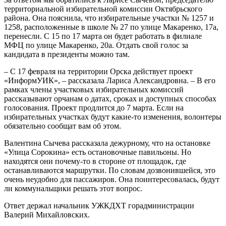
территориальной избирательной комиссии Октябрьского
района. Она пояснила, что избирательные участки № 1257 и
1258, расположенные в школе № 27 по улице Макаренко, 17а,
перенесли. С 15 по 17 марта он будет работать в филиале
МФЦ по улице Макаренко, 20а. Отдать свой голос за
кандидата в президенты можно там.
– С 17 февраля на территории Орска действует проект
«ИнформУИК», – рассказала Лариса Александровна. – В его
рамках члены участковых избирательных комиссий
рассказывают орчанам о датах, сроках и доступных способах
голосования. Проект продлится до 7 марта. Если на
избирательных участках будут какие-то изменения, волонтеры
обязательно сообщат вам об этом.
Валентина Сычева рассказала дежурному, что на остановке
«Улица Сорокина» есть остановочные павильоны. Но
находятся они почему-то в стороне от площадок, где
останавливаются маршрутки. По словам дозвонившейся, это
очень неудобно для пассажиров. Она поинтересовалась, будут
ли коммунальщики решать этот вопрос.
Ответ держал начальник УЖКДХТ горадминистрации
Валерий Михайловских.