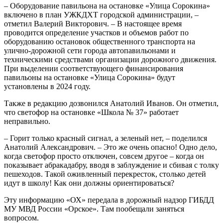
– Оборудование павильона на остановке «Улица Сорокина»
включено в план УЖКДХТ городской администрации, –
отметил Валерий Викторович. – В настоящее время
проводится определение участков и объемов работ по
оборудованию остановок общественного транспорта на
улично-дорожной сети города автопавильонами и
техническими средствами организации дорожного движения.
При выделении соответствующего финансирования
павильоны на остановке «Улица Сорокина» будут
установлены в 2024 году.
Также в редакцию дозвонился Анатолий Иванов. Он отметил,
что светофор на остановке «Школа № 37» работает
неправильно.
– Горит только красный сигнал, а зеленый нет, – поделился
Анатолий Александрович. – Это же очень опасно! Одно дело,
когда светофор просто отключен, совсем другое – когда он
показывает абракадабру, вводя в заблуждение и сбивая с толку
пешеходов. Такой оживленный перекресток, столько детей
идут в школу! Как они должны ориентироваться?
Эту информацию «ОХ» передала в дорожный надзор ГИБДД
МУ МВД России «Орское». Там пообещали заняться
вопросом.